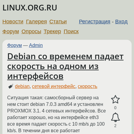
LINUX.ORG.RU
Новости
Галерея
Статьи
Регистрация
-
Вход
Форум
Опросы
Трекер
Поиск
Форум
—
Admin
Debian со временем падает
скорость на одном из
интерфейсов
debian
,
сетевой интерфейс
,
скорость
Ситуация такая: самосборный сервер на
нем стоит debian 7.0.3 amd64 и установлен
0
PROXMOX 3.1. 4 сетевых интерфейсов. Все
работает хорошо, но на интерфейсе eth3
все время падает скорость с 10 mb/s до 100
2
kb/s. В течении дня все работает