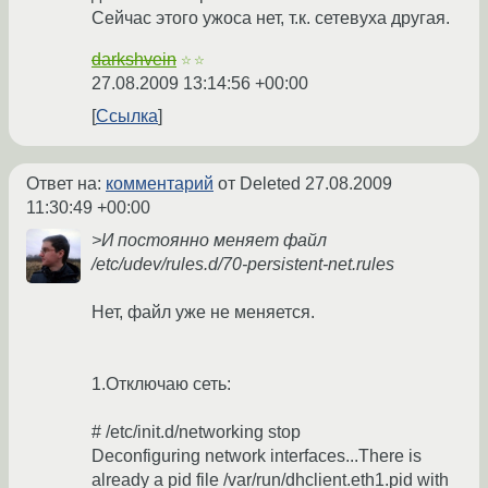
Сейчас этого ужоса нет, т.к. сетевуха другая.
darkshvein
☆☆
27.08.2009 13:14:56 +00:00
Ссылка
Ответ на:
комментарий
от Deleted
27.08.2009
11:30:49 +00:00
>И постоянно меняет файл
/etc/udev/rules.d/70-persistent-net.rules
Нет, файл уже не меняется.
1.Отключаю сеть:
# /etc/init.d/networking stop
Deconfiguring network interfaces...There is
already a pid file /var/run/dhclient.eth1.pid with