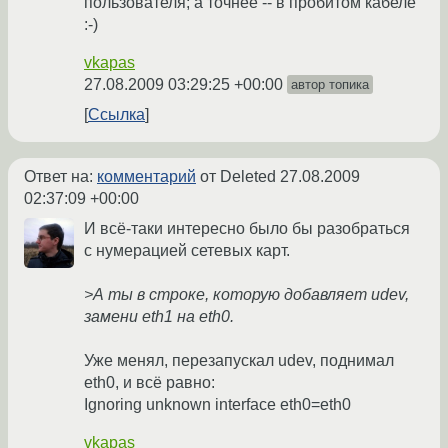
пользователя; а точнее -- в пробитом кабеле
:-)
vkapas
27.08.2009 03:29:25 +00:00
автор топика
Ссылка
Ответ на:
комментарий
от Deleted
27.08.2009
02:37:09 +00:00
И всё-таки интересно было бы разобраться
с нумерацией сетевых карт.
>А ты в строке, которую добавляет udev,
замени eth1 на eth0.
Уже менял, перезапускал udev, поднимал
eth0, и всё равно:
Ignoring unknown interface eth0=eth0
vkapas