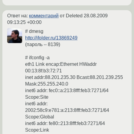
Ответ на:
комментарий
от Deleted
28.08.2009
09:13:25 +00:00
# dmesg
http://ifolder.ru/13869249
(пароль -- 8139)
# ifconfig -a
eth1 Link encap:Ethernet HWaddr
00:13:8f:b3:72:71
inet addr:88.201.235.30 Bcast:88.201.239.255
Mask:255.255.240.0
inet6 addr: fec0::a:213:8fff:feb3:7271/64
Scope:Site
inet6 addr:
2002:58c9:e781:a:213:8fff:feb3:7271/64
Scope:Global
inet6 addr: fe80::213:8fff:feb3:7271/64
Scope:Link