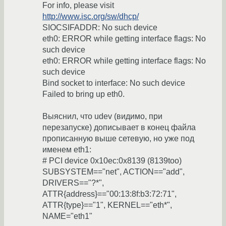
For info, please visit
http://www.isc.org/sw/dhcp/
SIOCSIFADDR: No such device
eth0: ERROR while getting interface flags: No
such device
eth0: ERROR while getting interface flags: No
such device
Bind socket to interface: No such device
Failed to bring up eth0.
Выяснил, что udev (видимо, при
перезапуске) дописывает в конец файла
прописанную выше сетевую, но уже под
именем eth1:
# PCI device 0x10ec:0x8139 (8139too)
SUBSYSTEM=="net", ACTION=="add",
DRIVERS=="?*",
ATTR{address}=="00:13:8f:b3:72:71",
ATTR{type}=="1", KERNEL=="eth*",
NAME="eth1"