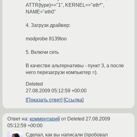
ATTR{type}=="1", KERNEL=="eth*",
NAME="eth0"
4. Загрузи драйвер:
modprobe 8139too
5. Включи сеть
В качестве альтернативы - пункт 3, а после
него перезагрузи компьютер =).
Deleted
27.08.2009 05:12:59 +00:00
Показать ответ
Ссылка
Ответ на:
комментарий
от Deleted
27.08.2009
05:12:59 +00:00
Сделал, как вы написали (пробовал