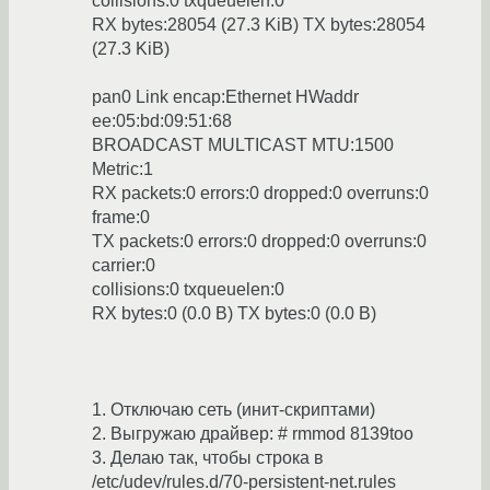
collisions:0 txqueuelen:0
RX bytes:28054 (27.3 KiB) TX bytes:28054
(27.3 KiB)
pan0 Link encap:Ethernet HWaddr
ee:05:bd:09:51:68
BROADCAST MULTICAST MTU:1500
Metric:1
RX packets:0 errors:0 dropped:0 overruns:0
frame:0
TX packets:0 errors:0 dropped:0 overruns:0
carrier:0
collisions:0 txqueuelen:0
RX bytes:0 (0.0 B) TX bytes:0 (0.0 B)
1. Отключаю сеть (инит-скриптами)
2. Выгружаю драйвер: # rmmod 8139too
3. Делаю так, чтобы строка в
/etc/udev/rules.d/70-persistent-net.rules