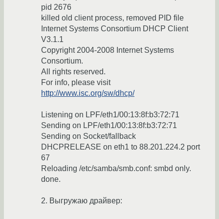
pid 2676
killed old client process, removed PID file
Internet Systems Consortium DHCP Client
V3.1.1
Copyright 2004-2008 Internet Systems
Consortium.
All rights reserved.
For info, please visit
http://www.isc.org/sw/dhcp/
Listening on LPF/eth1/00:13:8f:b3:72:71
Sending on LPF/eth1/00:13:8f:b3:72:71
Sending on Socket/fallback
DHCPRELEASE on eth1 to 88.201.224.2 port
67
Reloading /etc/samba/smb.conf: smbd only.
done.
2. Выгружаю драйвер: