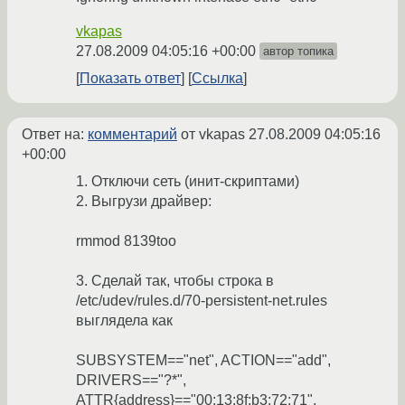
vkapas
27.08.2009 04:05:16 +00:00
автор топика
Показать ответ
Ссылка
Ответ на:
комментарий
от vkapas
27.08.2009 04:05:16
+00:00
1. Отключи сеть (инит-скриптами)
2. Выгрузи драйвер:
rmmod 8139too
3. Сделай так, чтобы строка в
/etc/udev/rules.d/70-persistent-net.rules
выглядела как
SUBSYSTEM=="net", ACTION=="add",
DRIVERS=="?*",
ATTR{address}=="00:13:8f:b3:72:71",