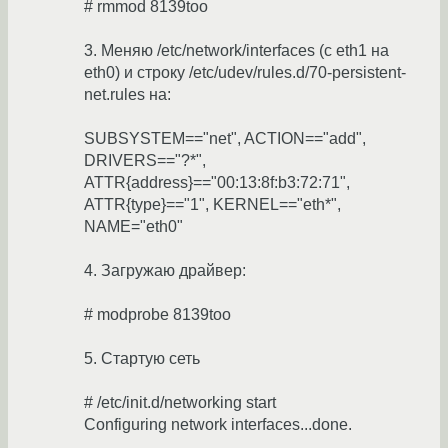
# rmmod 8139too
3. Меняю /etc/network/interfaces (с eth1 на
eth0) и строку /etc/udev/rules.d/70-persistent-
net.rules на:
SUBSYSTEM=="net", ACTION=="add",
DRIVERS=="?*",
ATTR{address}=="00:13:8f:b3:72:71",
ATTR{type}=="1", KERNEL=="eth*",
NAME="eth0"
4. Загружаю драйвер:
# modprobe 8139too
5. Стартую сеть
# /etc/init.d/networking start
Configuring network interfaces...done.