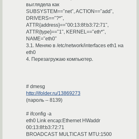
выглядела как
SUBSYSTEM=="net", ACTION=="add",
DRIVERS=="?*",
ATTR{address}=="00:13:8f:b3:72:71",
ATTR{type}=="1", KERNEL=="eth*",
NAME="eth0"
3.1. Меняю в /etc/network/interfaces eth1 на
eth0
4. Перезагружаю компьютер.
# dmesg
http://ifolder.ru/13869273
(пароль -- 8139)
# ifconfig -a
eth0 Link encap:Ethernet HWaddr
00:13:8f:b3:72:71
BROADCAST MULTICAST MTU:1500