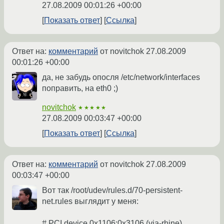
27.08.2009 00:01:26 +00:00
Показать ответ
Ссылка
Ответ на:
комментарий
от novitchok
27.08.2009
00:01:26 +00:00
да, не забудь опосля /etc/network/interfaces
поправить, на eth0 ;)
novitchok
★★★★★
27.08.2009 00:03:47 +00:00
Показать ответ
Ссылка
Ответ на:
комментарий
от novitchok
27.08.2009
00:03:47 +00:00
Вот так /root/udev/rules.d/70-persistent-
net.rules выглядит у меня:
# PCI device 0x1106:0x3106 (via-rhine)