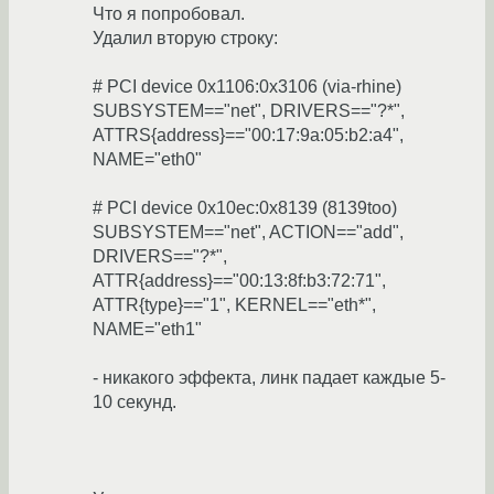
Что я попробовал.
Удалил вторую строку:
# PCI device 0x1106:0x3106 (via-rhine)
SUBSYSTEM=="net", DRIVERS=="?*",
ATTRS{address}=="00:17:9a:05:b2:a4",
NAME="eth0"
# PCI device 0x10ec:0x8139 (8139too)
SUBSYSTEM=="net", ACTION=="add",
DRIVERS=="?*",
ATTR{address}=="00:13:8f:b3:72:71",
ATTR{type}=="1", KERNEL=="eth*",
NAME="eth1"
- никакого эффекта, линк падает каждые 5-
10 секунд.