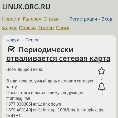
LINUX.ORG.RU
Новости
Галерея
Статьи
Регистрация
-
Вход
Форум
Опросы
Трекер
Поиск
Форум
—
General
Периодически
отваливается сетевая карта
Всем доброй ночи.
0
В один злополучный день я сменил сетевую
карту.
После этого в логах я вижу следующее:
0
# dmesg |tail
[ 877.830305] eth1: link down
[ 879.409149] eth1: link up, 100Mbps, full-duplex, lpa
0x41E1