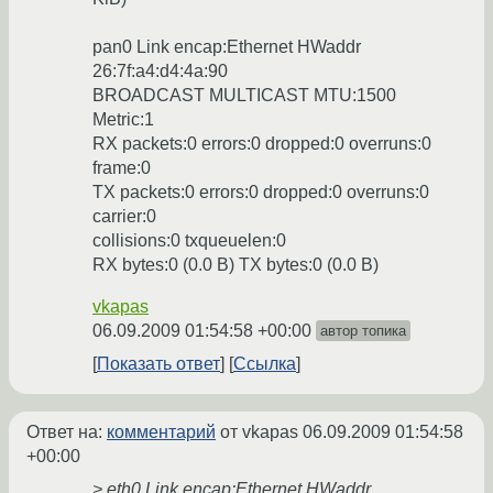
pan0 Link encap:Ethernet HWaddr
26:7f:a4:d4:4a:90
BROADCAST MULTICAST MTU:1500
Metric:1
RX packets:0 errors:0 dropped:0 overruns:0
frame:0
TX packets:0 errors:0 dropped:0 overruns:0
carrier:0
collisions:0 txqueuelen:0
RX bytes:0 (0.0 B) TX bytes:0 (0.0 B)
vkapas
06.09.2009 01:54:58 +00:00
автор топика
Показать ответ
Ссылка
Ответ на:
комментарий
от vkapas
06.09.2009 01:54:58
+00:00
> eth0 Link encap:Ethernet HWaddr