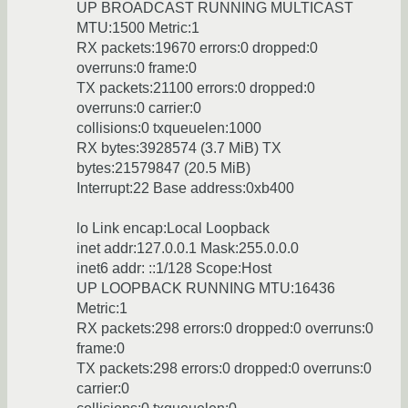
UP BROADCAST RUNNING MULTICAST
MTU:1500 Metric:1
RX packets:19670 errors:0 dropped:0
overruns:0 frame:0
TX packets:21100 errors:0 dropped:0
overruns:0 carrier:0
collisions:0 txqueuelen:1000
RX bytes:3928574 (3.7 MiB) TX
bytes:21579847 (20.5 MiB)
Interrupt:22 Base address:0xb400
lo Link encap:Local Loopback
inet addr:127.0.0.1 Mask:255.0.0.0
inet6 addr: ::1/128 Scope:Host
UP LOOPBACK RUNNING MTU:16436
Metric:1
RX packets:298 errors:0 dropped:0 overruns:0
frame:0
TX packets:298 errors:0 dropped:0 overruns:0
carrier:0