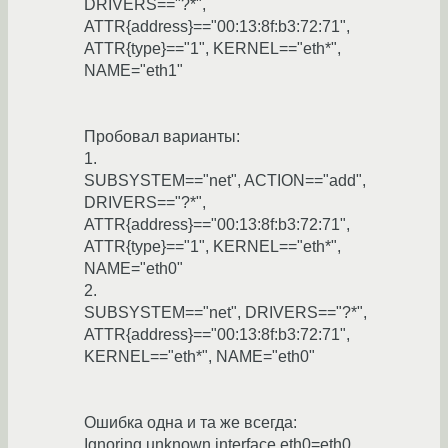
DRIVERS=="?*",
ATTR{address}=="00:13:8f:b3:72:71",
ATTR{type}=="1", KERNEL=="eth*",
NAME="eth1"
Пробовал варианты:
1.
SUBSYSTEM=="net", ACTION=="add",
DRIVERS=="?*",
ATTR{address}=="00:13:8f:b3:72:71",
ATTR{type}=="1", KERNEL=="eth*",
NAME="eth0"
2.
SUBSYSTEM=="net", DRIVERS=="?*",
ATTR{address}=="00:13:8f:b3:72:71",
KERNEL=="eth*", NAME="eth0"
Ошибка одна и та же всегда:
Ignoring unknown interface eth0=eth0