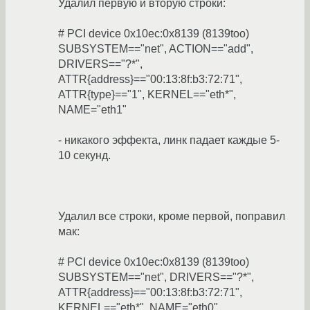
Удалил первую и вторую строки:
# PCI device 0x10ec:0x8139 (8139too)
SUBSYSTEM=="net", ACTION=="add",
DRIVERS=="?*",
ATTR{address}=="00:13:8f:b3:72:71",
ATTR{type}=="1", KERNEL=="eth*",
NAME="eth1"
- никакого эффекта, линк падает каждые 5-
10 секунд.
Удалил все строки, кроме первой, поправил
мак:
# PCI device 0x10ec:0x8139 (8139too)
SUBSYSTEM=="net", DRIVERS=="?*",
ATTR{address}=="00:13:8f:b3:72:71",
KERNEL=="eth*", NAME="eth0"