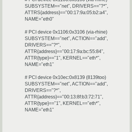
SUBSYSTEM=="net", DRIVERS=="?*",
ATTRS{address}=="00:17:9a:05:b2:a4",
NAME="eth0"
# PCI device 0x1106:0x3106 (via-rhine)
SUBSYSTEM=="net", ACTION=="add",
DRIVERS=="?*",
ATTR{address}=="00:17:9a:bc:55:84",
ATTR{type}=="1", KERNEL=="eth*",
NAME="eth1"
# PCI device 0x10ec:0x8139 (8139too)
SUBSYSTEM=="net", ACTION=="add",
DRIVERS=="?*",
ATTR{address}=="00:13:8f:b3:72:71",
ATTR{type}=="1", KERNEL=="eth*",
NAME="eth1"