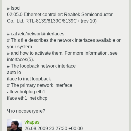
# lspci
02:05.0 Ethernet controller: Realtek Semiconductor
Co., Ltd. RTL-8139/8139C/8139C+ (rev 10)
# cat /etc/network/interfaces
# This file describes the network interfaces available on
your system
# and how to activate them. For more information, see
interfaces(5).
# The loopback network interface
auto lo
iface lo inet loopback
# The primary network interface
allow-hotplug eth1
iface eth1 inet dhcp
Что посоветуете?
vkapas
26.08.2009 23:27:30 +00:00