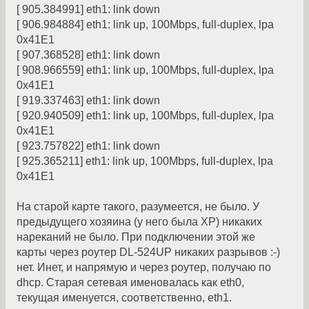
[ 905.384991] eth1: link down
[ 906.984884] eth1: link up, 100Mbps, full-duplex, lpa
0x41E1
[ 907.368528] eth1: link down
[ 908.966559] eth1: link up, 100Mbps, full-duplex, lpa
0x41E1
[ 919.337463] eth1: link down
[ 920.940509] eth1: link up, 100Mbps, full-duplex, lpa
0x41E1
[ 923.757822] eth1: link down
[ 925.365211] eth1: link up, 100Mbps, full-duplex, lpa
0x41E1
На старой карте такого, разумеется, не было. У
предыдущего хозяина (у него была XP) никаких
нареканий не было. При подключении этой же
карты через роутер DL-524UP никаких разрывов :-)
нет. Инет, и напрямую и через роутер, получаю по
dhcp. Старая сетевая именовалась как eth0,
текущая именуется, соответственно, eth1.