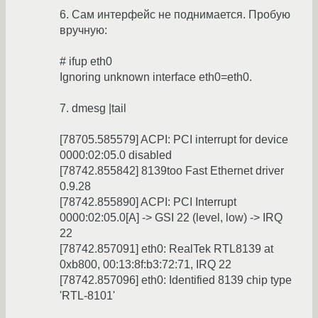
6. Сам интерфейс не поднимается. Пробую
вручную:
# ifup eth0
Ignoring unknown interface eth0=eth0.
7. dmesg |tail
[78705.585579] ACPI: PCI interrupt for device
0000:02:05.0 disabled
[78742.855842] 8139too Fast Ethernet driver
0.9.28
[78742.855890] ACPI: PCI Interrupt
0000:02:05.0[A] -> GSI 22 (level, low) -> IRQ
22
[78742.857091] eth0: RealTek RTL8139 at
0xb800, 00:13:8f:b3:72:71, IRQ 22
[78742.857096] eth0: Identified 8139 chip type
'RTL-8101'