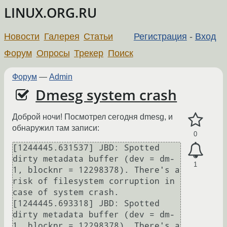
LINUX.ORG.RU
Новости
Галерея
Статьи
Регистрация
-
Вход
Форум
Опросы
Трекер
Поиск
Форум
—
Admin
Dmesg system crash
Доброй ночи! Посмотрел сегодня dmesg, и
обнаружил там записи:
0
[1244445.631537] JBD: Spotted 
dirty metadata buffer (dev = dm-
1
1, blocknr = 12298378). There's a 
risk of filesystem corruption in 
case of system crash.

[1244445.693318] JBD: Spotted 
dirty metadata buffer (dev = dm-
1, blocknr = 12298378). There's a 