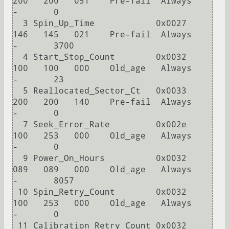
200   200   051    Pre-fail  Always       
-       0

  3 Spin_Up_Time            0x0027   
146   145   021    Pre-fail  Always       
-       3700

  4 Start_Stop_Count        0x0032   
100   100   000    Old_age   Always       
-       23

  5 Reallocated_Sector_Ct   0x0033   
200   200   140    Pre-fail  Always       
-       0

  7 Seek_Error_Rate         0x002e   
100   253   000    Old_age   Always       
-       0

  9 Power_On_Hours          0x0032   
089   089   000    Old_age   Always       
-       8057

 10 Spin_Retry_Count        0x0032   
100   253   000    Old_age   Always       
-       0

 11 Calibration_Retry_Count 0x0032   