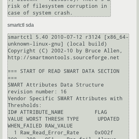
risk of filesystem corruption in 
case of system crash.
smartctl sda
smartctl 5.40 2010-07-12 r3124 [x86_64-
unknown-linux-gnu] (local build)

Copyright (C) 2002-10 by Bruce Allen, 
http://smartmontools.sourceforge.net

=== START OF READ SMART DATA SECTION 
===

SMART Attributes Data Structure 
revision number: 16

Vendor Specific SMART Attributes with 
Thresholds:

ID# ATTRIBUTE_NAME          FLAG     
VALUE WORST THRESH TYPE      UPDATED  
WHEN_FAILED RAW_VALUE

  1 Raw_Read_Error_Rate     0x002f   