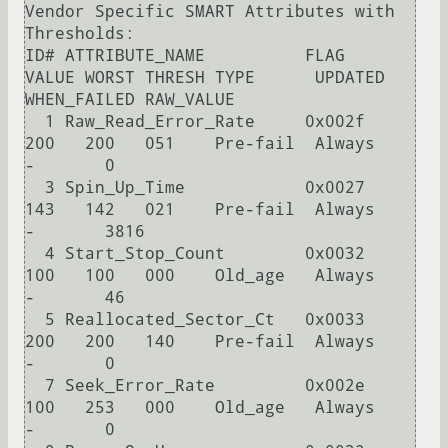
Vendor Specific SMART Attributes with 
Thresholds:

ID# ATTRIBUTE_NAME          FLAG     
VALUE WORST THRESH TYPE      UPDATED  
WHEN_FAILED RAW_VALUE

  1 Raw_Read_Error_Rate     0x002f   
200   200   051    Pre-fail  Always       
-       0

  3 Spin_Up_Time            0x0027   
143   142   021    Pre-fail  Always       
-       3816

  4 Start_Stop_Count        0x0032   
100   100   000    Old_age   Always       
-       46

  5 Reallocated_Sector_Ct   0x0033   
200   200   140    Pre-fail  Always       
-       0

  7 Seek_Error_Rate         0x002e   
100   253   000    Old_age   Always       
-       0
