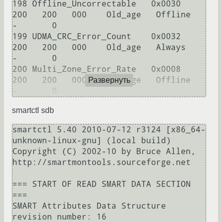
198 Offline_Uncorrectable   0x0030   
200   200   000    Old_age   Offline      
-       0

199 UDMA_CRC_Error_Count    0x0032   
200   200   000    Old_age   Always       
-       0

200 Multi_Zone_Error_Rate   0x0008   
200   200   000    Old_age   Offline      
Развернуть
-       0
smartctl sdb
smartctl 5.40 2010-07-12 r3124 [x86_64-
unknown-linux-gnu] (local build)

Copyright (C) 2002-10 by Bruce Allen, 
http://smartmontools.sourceforge.net

=== START OF READ SMART DATA SECTION 
===

SMART Attributes Data Structure 
revision number: 16
