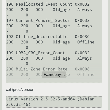
196 Reallocated_Event_Count 0x0032   
200   200   000    Old_age   Always       
-       0

197 Current_Pending_Sector  0x0032   
200   200   000    Old_age   Always       
-       0

198 Offline_Uncorrectable   0x0030   
200   200   000    Old_age   Offline      
-       0

199 UDMA_CRC_Error_Count    0x0032   
200   200   000    Old_age   Always       
-       0

200 Multi_Zone_Error_Rate   0x0008   
200   200   000    Old_age   Offline      
Развернуть
-       10
cat /proc/version
Linux version 2.6.32-5-amd64 (Debian 
2.6.32-46)