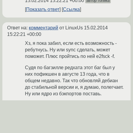
15.02.2014 15:22:21 +00:00
автор топика
Показать ответ
Ссылка
Ответ на:
комментарий
от LinuxUs
15.02.2014
15:22:21 +00:00
Хз, я пока забил, если есть возможность -
ребутнусь. Ну или sync сделать, может
поможет. Плюс пройтись по ней e2fsck -f.
Судя по багзилле редхата этот баг был у
них пофикшен в августе 13 года, что в
общем недавно. Так что обновляй дебиан
до стабильной версии и, я думаю, полегчает.
Ну или ядро из бэкпортов поставь.
blind_oracle
★★★★★
15.02.2014 15:31:30 +00:00
Показать ответ
Ссылка