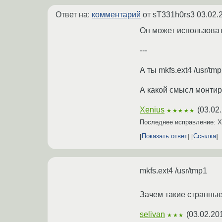
Ответ на:
комментарий
от sT331h0rs3
03.02.
Он может использова
---
А ты mkfs.ext4 /usr/t
А какой смысл монтир
Xenius
(
03.02
★★★★★
Последнее исправление: 
Показать ответ
Ссылка
mkfs.ext4 /usr/tmp1
Зачем такие странные
selivan
(
03.02.20
★★★