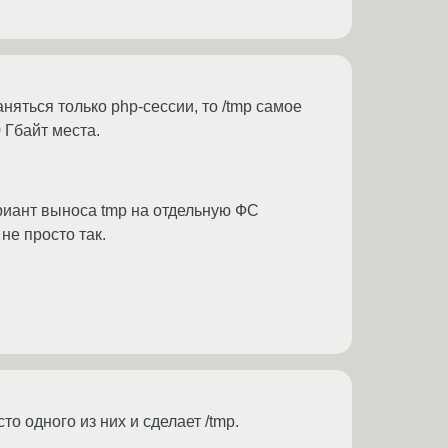
аняться только php-сессии, то /tmp самое
 Гбайт места.
ариант выноса tmp на отдельную ФС
не просто так.
то одного из них и сделает /tmp.