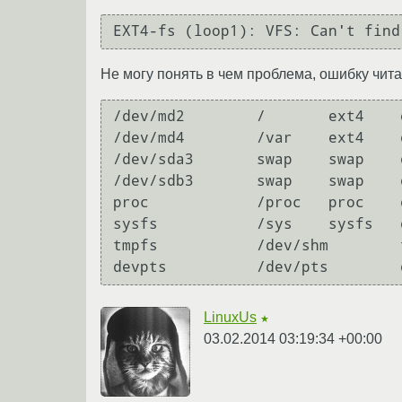
EXT4-fs (loop1): VFS: Can't find
Не могу понять в чем проблема, ошибку чита
/dev/md2        /       ext4    
/dev/md4        /var    ext4    
/dev/sda3       swap    swap    
/dev/sdb3       swap    swap    
proc            /proc   proc    
sysfs           /sys    sysfs   
tmpfs           /dev/shm        
devpts          /dev/pts        
LinuxUs
★
03.02.2014 03:19:34 +00:00