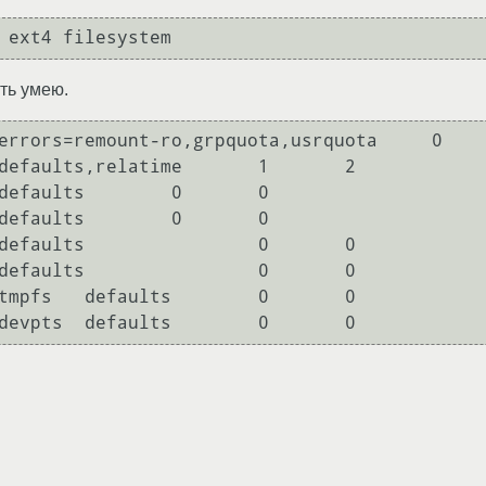
 ext4 filesystem
ть умею.
errors=remount-ro,grpquota,usrquota     0    
defaults,relatime       1       2

defaults        0       0

defaults        0       0

defaults                0       0

defaults                0       0

tmpfs   defaults        0       0

devpts  defaults        0       0