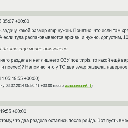
5:35:07 +00:00
 задачу, какой размер /tmp нужен. Понятно, что если там хр
 А если туда распаковываются архивы и нужно, допустим, 10
файл это ещё менее осмыслено.
него раздела и нет лишнего ОЗУ под tmpfs, то какой ещё в
 и noexec)? Напомню, что у ТС два swap раздела, наверное 
14 05:49:55 +00:00
)
mky
03.02.2014 05:50:41 +00:00
(всего
исправлений: 1
)
:49:55 +00:00
отому, что два раздела остались после рейда. Вот пусть вмес