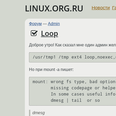
LINUX.ORG.RU
Новости
Г
Форум
—
Admin
Loop
Доброе утро! Как сказал мне один админ жел
/usr/tmp1 /tmp ext4 loop,noexec,
Но при mount -a пишет:
mount: wrong fs type, bad option
       missing codepage or helper program, or other error

       In some cases useful info is found in syslog - try

       dmesg | tail  or so
dmesg