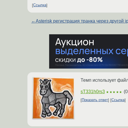
Ссылка
←
Asterisk регистрация транка через другой i
Темп использует файло
sT331h0rs3
(
0
★★★★★
Показать ответ
Ссылка