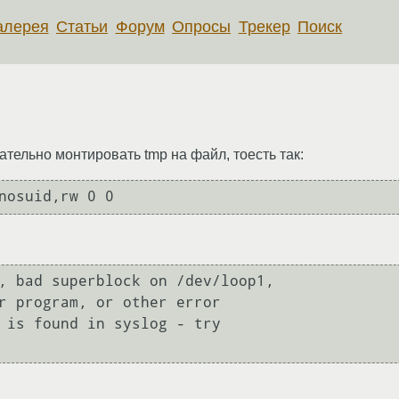
алерея
Статьи
Форум
Опросы
Трекер
Поиск
ательно монтировать tmp на файл, тоесть так:
nosuid,rw 0 0
, bad superblock on /dev/loop1,
