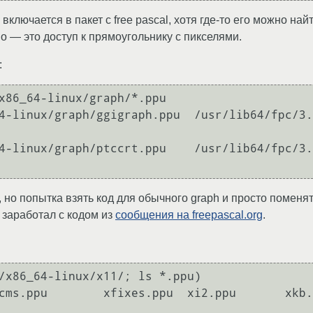
включается в пакет с free pascal, хотя где-то его можно на
но — это доступ к прямоугольнику с пикселями.
:
x86_64-linux/graph/*.ppu

4-linux/graph/ggigraph.ppu  /usr/lib64/fpc/3.
4-linux/graph/ptccrt.ppu    /usr/lib64/fpc/3.
л, но попытка взять код для обычного graph и просто поменя
и заработал с кодом из
сообщения на freepascal.org
.
/x86_64-linux/x11/; ls *.ppu)

ms.ppu        xfixes.ppu  xi2.ppu       xkb.ppu