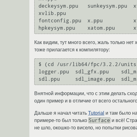
deckeysym.ppu   sunkeysym.ppu  x
xvlib.ppu

fontconfig.ppu  x.ppu          x
Как видим, тут много всего, жаль только нет
тоже прилагается к компилятору:
$ (cd /usr/lib64/fpc/3.2.2/units
logger.ppu  sdl_gfx.ppu    sdl_m
Внятной информации, что с этим делать сход
один пример и в отличие от всего остальног
Дальше я начал читать
Tutorial
и там было на
Surface
примере-то был только
и всё! Стра
не шло, окошко-то висело, но попытки рисов