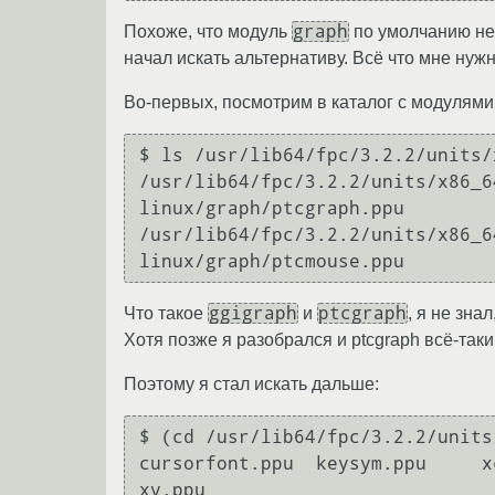
graph
Похоже, что модуль
по умолчанию не 
начал искать альтернативу. Всё что мне нуж
Во-первых, посмотрим в каталог с модулями
$ ls /usr/lib64/fpc/3.2.2/units/
/usr/lib64/fpc/3.2.2/units/x86_6
linux/graph/ptcgraph.ppu

/usr/lib64/fpc/3.2.2/units/x86_6
ggigraph
ptcgraph
Что такое
и
, я не зна
Хотя позже я разобрался и ptcgraph всё-так
Поэтому я стал искать дальше:
$ (cd /usr/lib64/fpc/3.2.2/units
cursorfont.ppu  keysym.ppu     xc
xv.ppu
