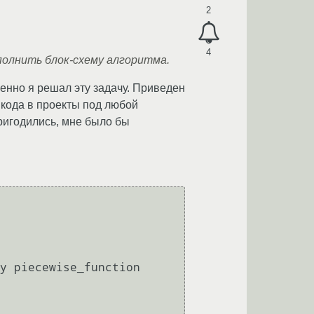
2
4
аполнить блок-схему алгоритма.
менно я решал эту задачу. Приведен
 кода в проекты под любой
ригодились, мне было бы
y piecewise_function
