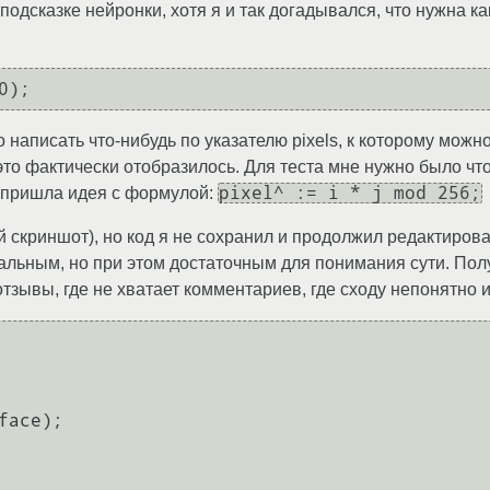
подсказке нейронки, хотя я и так догадывался, что нужна к
написать что-нибудь по указателю pixels, к которому можн
то фактически отобразилось. Для теста мне нужно было что
pixel^ := i * j mod 256;
й пришла идея с формулой:
скриншот), но код я не сохранил и продолжил редактирован
альным, но при этом достаточным для понимания сути. Полу
тзывы, где не хватает комментариев, где сходу непонятно и
face)
;