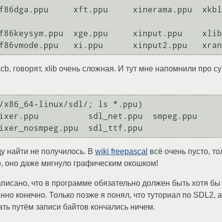
f86dga.ppu     xft.ppu     xinerama.ppu  xkbli
f86keysym.ppu  xge.ppu     xinput.ppu    xlib
 xcb, говорят, xlib очень сложная. И тут мне напомнили про
/x86_64-linux/sdl/; ls *.ppu)

ixer.ppu          sdl_net.ppu  smpeg.ppu

у найти не получилось. В
wiki freepascal
всё очень пусто, то
о, оно даже мигнуло графическим окошком!
писано, что в программе обязательно должен быть хотя б
нно конечно. Только позже я понял, что туториал по SDL2,
ать путём записи байтов кончались ничем.