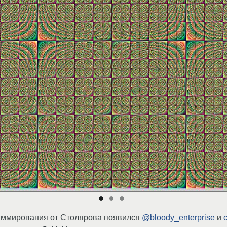
раммирования от Столярова появился
@bloody_enterprise
и