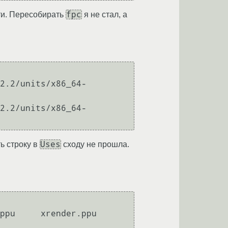
fpc
йти. Пересобирать
я не стал, а
2.2/units/x86_64-
2.2/units/x86_64-
Uses
ть строку в
сходу не прошла.
     xrender.ppu    