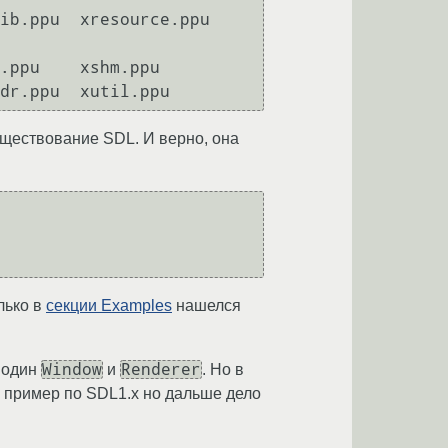
b.ppu  xresource.ppu  
.ppu    xshm.ppu

 существование SDL. И верно, она
лько в
секции Examples
нашелся
Window
Renderer
ы один
и
. Но в
 а пример по SDL1.x но дальше дело