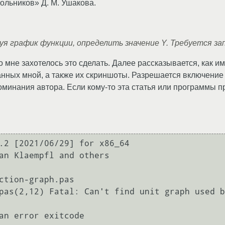
ольников» Д. М. Ушакова.
ьзуя график функции, определить значение Y. Требуется з
 мне захотелось это сделать. Далее рассказывается, как и
нных мной, а также их скриншоты. Разрешается включение
минания автора. Если кому-то эта статья или программы п
.2 [2021/06/29] for x86_64

an Klaempfl and others

ction-graph.pas

pas(2,12) Fatal: Can't find unit graph used b