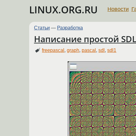
LINUX.ORG.RU
Новости
Г
Статьи
—
Разработка
Написание простой SDL
freepascal
,
graph
,
pascal
,
sdl
,
sdl1