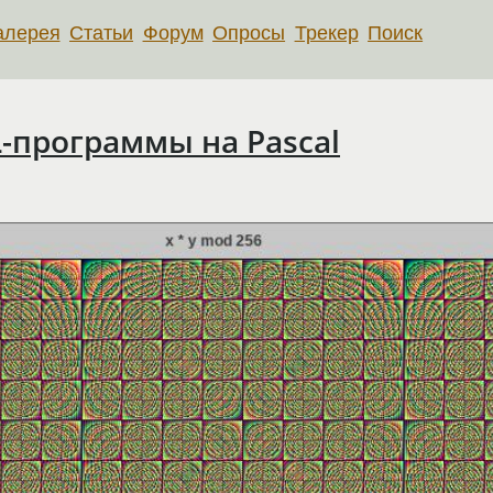
алерея
Статьи
Форум
Опросы
Трекер
Поиск
-программы на Pascal