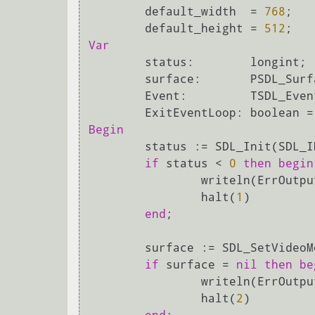
	default_width  = 
768
;

	default_height = 
512
Var
	status:        longint; 
	surface:       PSDL_Surface;

	Event:         TSDL_Event;

Begin
	status := SDL_Init(SDL_INIT_VIDEO);

if
 status < 
0
then
begin
		writeln(ErrOutp
		halt(
1
)

end
;

	surface := SDL_SetVideo
if
 surface = 
nil
then
be
		writeln(ErrOutp
		halt(
2
)
