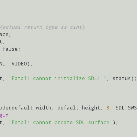
{actual return type is cint}
ut, 
'Fatal: cannot initialize SDL: '
, status);

Mode(default_width, default_height, 
8
, SDL_SWS
gin
ut, 
'Fatal: cannot create SDL surface'
);
