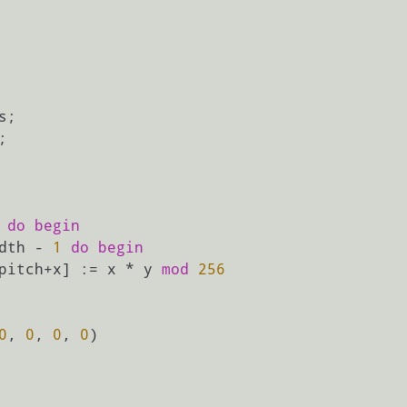
do
begin
dth - 
1
do
begin
y*pitch+x] := x * y 
mod
256
0
, 
0
, 
0
, 
0