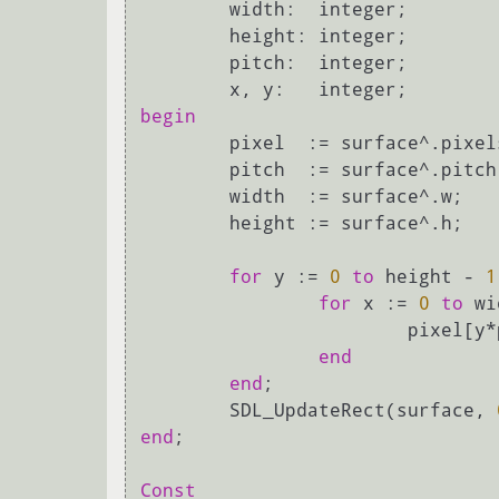
	width:	integer;

	height: integer;

	pitch:  integer;

begin
	pixel  := surface^.pixels;

	pitch  := surface^.pitch;

	width  := surface^.w;

	height := surface^.h;

for
 y := 
0
to
 height - 
1
for
 x := 
0
to
 wi
			pixel[
end
end
;

	SDL_UpdateRect(surface, 
end
;

Const