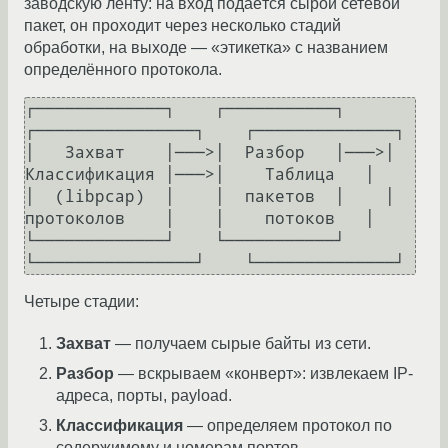
заводскую ленту: на вход подаётся сырой сетевой
пакет, он проходит через несколько стадий
обработки, на выходе — «этикетка» с названием
определённого протокола.
┌─────────────┐    ┌───────────┐    
┌────────────────┐    ┌──────────────┐

│   Захват    │───>│  Разбор   │───>│  
Классификация │───>│    Таблица   │

│  (libpcap)  │    │  пакетов  │    │  
протоколов    │    │    потоков   │

└─────────────┘    └───────────┘    
Четыре стадии:
Захват
— получаем сырые байты из сети.
Разбор
— вскрываем «конверт»: извлекаем IP-
адреса, порты, payload.
Классификация
— определяем протокол по
содержимому и номерам портов.