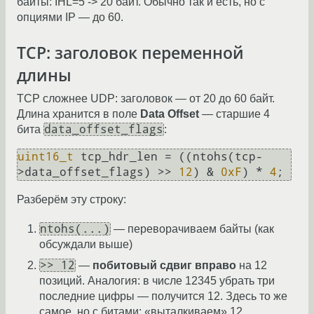
байты: IHL=5 -> 20 байт. Обычно так и есть, но с
опциями IP — до 60.
TCP: заголовок переменной
длины
TCP сложнее UDP: заголовок — от 20 до 60 байт.
Длина хранится в поле
Data Offset
— старшие 4
data_offset_flags
бита
:
uint16_t
 tcp_hdr_len = ((ntohs(tcp-
>data_offset_flags) >> 
12
) & 
0xF
) * 
4
Разберём эту строку:
ntohs(...)
— переворачиваем байты (как
обсуждали выше)
>> 12
—
побитовый сдвиг вправо
на 12
позиций. Аналогия: в числе 12345 убрать три
последние цифры — получится 12. Здесь то же
самое, но с битами: «выталкиваем» 12