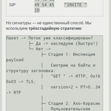
49 54 45
"INVITE "
SIP
20
Но сигнатуры — не единственный способ. Мы
используем
трёхстадийную стратегию
:
Пакет -> Поток уже классифицирован?

         ├─ Да -> наследуем (быстро!)

         └─ Нет ->

              ├─ Стадия 1: Инспекция 
payload

              │   Смотрим на байты и 
структуру заголовка:

              │   "GET " -> HTTP, 0x16 
0x03 -> TLS,

              │   version=2 + PT=0..34 
-> RTP

              │

              ├─ Стадия 2: Ахо-Корасик

              │   Пользовательские 