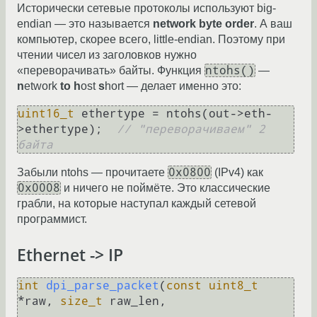
Исторически сетевые протоколы используют big-
endian — это называется
network byte order
. А ваш
компьютер, скорее всего, little-endian. Поэтому при
чтении чисел из заголовков нужно
ntohs()
«переворачивать» байты. Функция
—
n
etwork
to
h
ost
s
hort — делает именно это:
uint16_t
 ethertype = ntohs(out->eth-
>ethertype);  
// "переворачиваем" 2 
байта
0x0800
Забыли ntohs — прочитаете
(IPv4) как
0x0008
и ничего не поймёте. Это классические
грабли, на которые наступал каждый сетевой
программист.
Ethernet -> IP
int
dpi_parse_packet
(
const
uint8_t
*raw, 
size_t
 raw_len,
