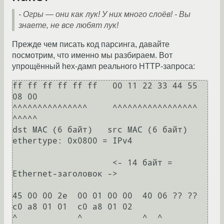
- Огры — они как лук! У них много слоёв!
- Вы
знаете, не все любят лук!
Прежде чем писать код парсинга, давайте
посмотрим, что именно мы разбираем. Вот
упрощённый hex-дамп реального HTTP-запроса:
ff ff ff ff ff ff   00 11 22 33 44 55   
08 00

^^^^^^^^^^^^^^^     ^^^^^^^^^^^^^^^^^   
^^^^^

dst MAC (6 байт)   src MAC (6 байт)    
ethertype: 0x0800 = IPv4

                    <- 14 байт = 
Ethernet-заголовок ->

45 00 00 2e  00 01 00 00  40 06 ?? ??  
c0 a8 01 01  c0 a8 01 02

^            ^            ^  ^          