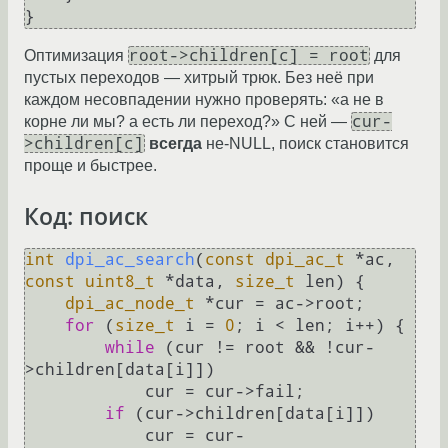
root->children[c] = root
Оптимизация
для
пустых переходов — хитрый трюк. Без неё при
каждом несовпадении нужно проверять: «а не в
cur-
корне ли мы? а есть ли переход?» С ней —
>children[c]
всегда
не-NULL, поиск становится
проще и быстрее.
Код: поиск
int
dpi_ac_search
(
const
dpi_ac_t
 *ac, 
const
uint8_t
 *data, 
size_t
 len)
 {

dpi_ac_node_t
 *cur = ac->root;

for
 (
size_t
 i = 
0
; i < len; i++) {

while
 (cur != root && !cur-
>children[data[i]])

            cur = cur->fail;

if
 (cur->children[data[i]])

            cur = cur-