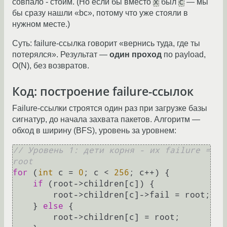
x
c
совпало - стоим. (Но если бы вместо
был
— мы
бы сразу нашли «bc», потому что уже стояли в
нужном месте.)
Суть: failure-ссылка говорит «вернись туда, где ты
потерялся». Результат —
один проход
по payload,
O(N), без возвратов.
Код: построение failure-ссылок
Failure-ссылки строятся один раз при загрузке базы
сигнатур, до начала захвата пакетов. Алгоритм —
обход в ширину (BFS), уровень за уровнем:
// Уровень 1: дети корня - их failure = 
root
for
 (
int
 c = 
0
; c < 
256
; c++) {

if
 (root->children[c]) {

        root->children[c]->fail = root;

    } 
else
 {

        root->children[c] = root;
