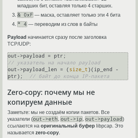
младших бит, оставляя только 4 старших.
& 0xF
— маска, оставляет только эти 4 бита
* 4
— переводим из слов в байты
Payload
начинается сразу после заголовка
TCP/UDP:
out->payload = ptr;                      
// указатель на начало payload
out->payload_len = (
size_t
)(ip_end - 
ptr);  
// байт до конца IP-пакета
Zero-copy: почему мы не
копируем данные
Заметьте: мы не создаём копии пакетов. Все
out->eth
out->ip
out->payload
указатели (
,
,
)
ссылаются на
оригинальный буфер
libpcap. Это
называется
zero-copy
.