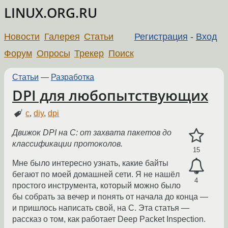
LINUX.ORG.RU
Новости
Галерея
Статьи
Регистрация
-
Вход
Форум
Опросы
Трекер
Поиск
Статьи
—
Разработка
DPI для любопытствующих
c
,
diy
,
dpi
Движок DPI на C: от захвата пакетов до
классификации протоколов.
15
Мне было интересно узнать, какие байты
бегают по моей домашней сети. Я не нашёл
4
простого инструмента, который можно было
бы собрать за вечер и понять от начала до конца —
и пришлось написать свой, на C. Эта статья —
рассказ о том, как работает Deep Packet Inspection.