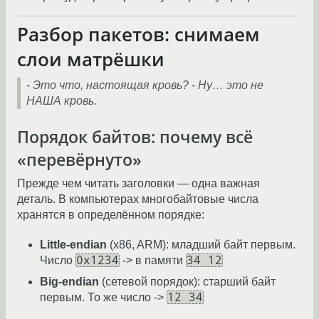
Разбор пакетов: снимаем
слои матрёшки
- Это что, настоящая кровь?
- Ну… это не
НАША кровь.
Порядок байтов: почему всё
«перевёрнуто»
Прежде чем читать заголовки — одна важная
деталь. В компьютерах многобайтовые числа
хранятся в определённом порядке:
Little-endian
(x86, ARM): младший байт первым.
0x1234
34 12
Число
-> в памяти
Big-endian
(сетевой порядок): старший байт
12 34
первым. То же число ->