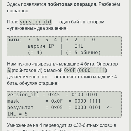
Здесь появляется
побитовая операция
. Разберём
пошагово.
version_ihl
Поле
— один байт, в котором
«упакованы» два значения:
биты:  7  6  5  4 | 3  2  1  0

       версия IP  |    IHL

Нам нужно «вырезать» младшие 4 бита. Оператор
&
0x0F
0000 1111
(побитовое И) с маской
(
)
делает именно это — оставляет только младшие 4
бита, обнуляя старшие:
version_ihl = 0x45  = 0100 0101

mask         = 0x0F  = 0000 1111

результат    = 0x05  = 0000 0101  <- 
Умножение на 4 переводит из «32-битных слов» в