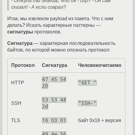
- Откуда ты знаешь, что он - огр?
- Он сам
сказал!
- А если соврал?
Итак, мы извлекли payload из пакета. Что с ним
делать? Искать характерные паттерны —
сигнатуры
протоколов.
Сигнатура
— характерная последовательность
байтов, по которой можно опознать протокол:
Протокол
Сигнатура
Человекочитаемо
47 45 54
"GET "
HTTP
20
53 53 48
"SSH-"
SSH
2d
16 03 01
TLS
байт 0x16 + версия
49 4e 56