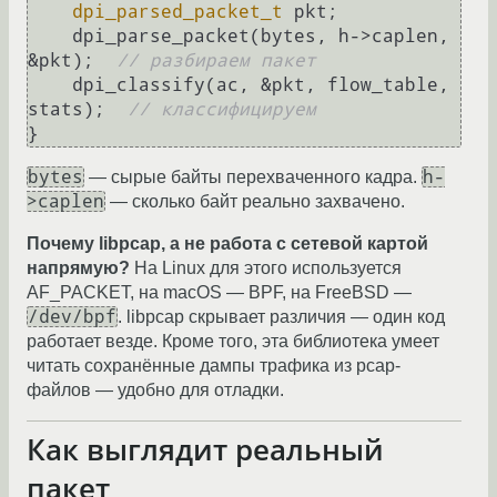
dpi_parsed_packet_t
 pkt;

    dpi_parse_packet(bytes, h->caplen, 
&pkt);  
// разбираем пакет
    dpi_classify(ac, &pkt, flow_table, 
stats);  
// классифицируем
bytes
h-
— сырые байты перехваченного кадра.
>caplen
— сколько байт реально захвачено.
Почему libpcap, а не работа с сетевой картой
напрямую?
На Linux для этого используется
AF_PACKET, на macOS — BPF, на FreeBSD —
/dev/bpf
. libpcap скрывает различия — один код
работает везде. Кроме того, эта библиотека умеет
читать сохранённые дампы трафика из pcap-
файлов — удобно для отладки.
Как выглядит реальный
пакет