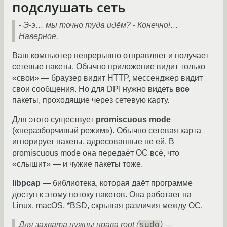
подслушать сеть
- Э-э… мы точно туда идём?
- Конечно!…
Наверное.
Ваш компьютер непрерывно отправляет и получает
сетевые пакеты. Обычно приложение видит только
«свои» — браузер видит HTTP, мессенджер видит
свои сообщения. Но для DPI нужно видеть
все
пакеты, проходящие через сетевую карту.
Для этого существует
promiscuous mode
(«неразборчивый режим»). Обычно сетевая карта
игнорирует пакеты, адресованные не ей. В
promiscuous mode она передаёт ОС всё, что
«слышит» — и чужие пакеты тоже.
libpcap
— библиотека, которая даёт программе
доступ к этому потоку пакетов. Она работает на
Linux, macOS, *BSD, скрывая различия между ОС.
sudo
Для захвата нужны права root (
) —