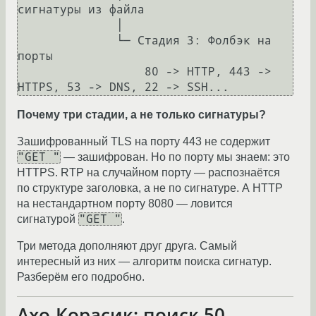
сигнатуры из файла

              │

              └─ Стадия 3: Фолбэк на 
порты

                  80 -> HTTP, 443 -> 
Почему три стадии, а не только сигнатуры?
Зашифрованный TLS на порту 443 не содержит
"GET "
— зашифрован. Но по порту мы знаем: это
HTTPS. RTP на случайном порту — распознаётся
по структуре заголовка, а не по сигнатуре. А HTTP
на нестандартном порту 8080 — ловится
"GET "
сигнатурой
.
Три метода дополняют друг друга. Самый
интересный из них — алгоритм поиска сигнатур.
Разберём его подробно.
Ахо-Корасик: поиск 50