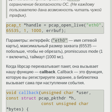
ограничение безопасности ОС. (Не каждому
пользователю дана возможность читать чужой
трафик).
pcap_t
 *handle = pcap_open_live(
"eth0"
, 
65535
, 
1
, 
1000
"eth0"
Параметры: интерфейс (
— имя сетевой
карты), максимальный размер захвата (65535 —
побольше, чтобы не обрезать), promiscuous mode (1
= включить), таймаут (1000 мс).
Когда libpcap перехватывает пакет, она вызывает
нашу функцию —
callback
. Callback — это функция,
которую вы регистрируете заранее, а библиотека
вызывает сама при наступлении события.
void
callback
(
unsigned
char
 *user, 
const
struct
 pcap_pkthdr *h,

const
unsigned
char
*bytes)
 {
