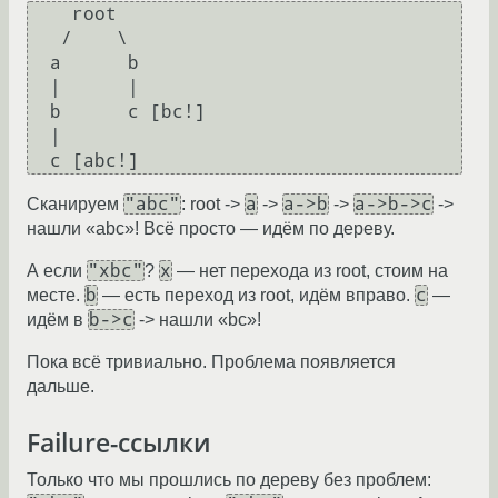
    root

   /    \

  a      b

  |      |

  b      c [bc!]

  |

"abc"
a
a->b
a->b->c
Сканируем
: root ->
->
->
->
нашли «abc»! Всё просто — идём по дереву.
"xbc"
x
А если
?
— нет перехода из root, стоим на
b
c
месте.
— есть переход из root, идём вправо.
—
b->c
идём в
-> нашли «bc»!
Пока всё тривиально. Проблема появляется
дальше.
Failure-ссылки
Только что мы прошлись по дереву без проблем: