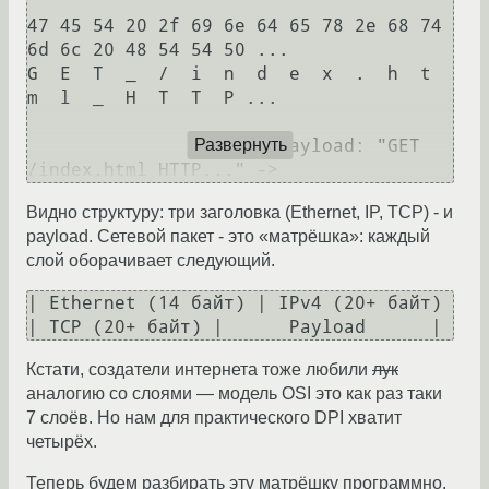
47 45 54 20 2f 69 6e 64 65 78 2e 68 74 
6d 6c 20 48 54 54 50 ...

G  E  T  _  /  i  n  d  e  x  .  h  t  
m  l  _  H  T  T  P ...

                    <- payload: "GET 
Развернуть
Видно структуру: три заголовка (Ethernet, IP, TCP) - и
payload. Сетевой пакет - это «матрёшка»: каждый
слой оборачивает следующий.
| Ethernet (14 байт) | IPv4 (20+ байт) 
Кстати, создатели интернета тоже любили
лук
аналогию со слоями — модель OSI это как раз таки
7 слоёв. Но нам для практического DPI хватит
четырёх.
Теперь будем разбирать эту матрёшку программно.