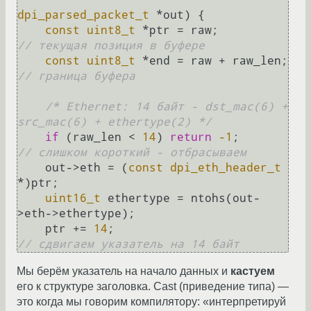
dpi_parsed_packet_t
 *out)
 {

const
uint8_t
 *ptr = raw;          
// текущая позиция в буфере
const
uint8_t
 *end = raw + raw_len; 
// граница буфера
/* Ethernet: 14 байт - dst_mac(6) + 
src_mac(6) + ethertype(2) */
if
 (raw_len < 
14
) 
return
-1
;        
// слишком короткий - отбрасываем
    out->eth = (
const
dpi_eth_header_t
*)ptr;

uint16_t
 ethertype = ntohs(out-
>eth->ethertype);

    ptr += 
14
;                          
// сдвигаем указатель на 14 байт
Мы берём указатель на начало данных и
кастуем
его к структуре заголовка. Cast (приведение типа) —
это когда мы говорим компилятору: «интерпретируй