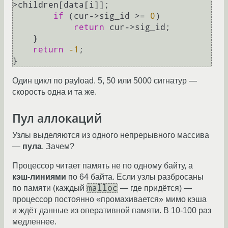
>children[data[i]];

if
 (cur->sig_id >= 
0
)

return
 cur->sig_id;

    }

return
-1
;

Один цикл по payload. 5, 50 или 5000 сигнатур —
скорость одна и та же.
Пул аллокаций
Узлы выделяются из одного непрерывного массива
—
пула
. Зачем?
Процессор читает память не по одному байту, а
кэш-линиями
по 64 байта. Если узлы разбросаны
malloc
по памяти (каждый
— где придётся) —
процессор постоянно «промахивается» мимо кэша
и ждёт данные из оперативной памяти. В 10-100 раз
медленнее.