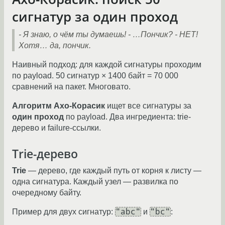
сигнатур за один проход
- Я знаю, о чём ты думаешь!
- …Пончик?
- НЕТ!
Хотя… да, пончик.
Наивный подход: для каждой сигнатуры проходим
по payload. 50 сигнатур × 1400 байт = 70 000
сравнений на пакет. Многовато.
Алгоритм Ахо-Корасик
ищет все сигнатуры за
один проход
по payload. Два ингредиента: trie-
дерево и failure-ссылки.
Trie-дерево
Trie
— дерево, где каждый путь от корня к листу —
одна сигнатура. Каждый узел — развилка по
очередному байту.
"abc"
"bc"
Пример для двух сигнатур:
и
: