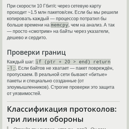
При скорости 10 Гбит/с через сетевую карту
проходит ~1.5 млн пакетов/сек. Если бы мы решили
копировать каждый — процессор потратил бы
memcpy
больше времени на
, чем на анализ. А так
— просто «смотрим» на байты через указатели,
дешево и сердито.
Проверки границ
if (ptr + 20 > end) return
Каждый шаг:
-1;
. Если байтов не хватает — пакет повреждён,
пропускаем. В реальной сети бывают «битые»
пакеты и специально созданные (от
злоумышленников). Строгие проверки это защита
от уязвимостей.
Классификация протоколов:
три линии обороны