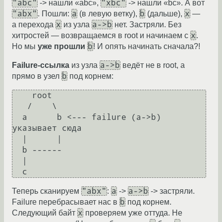
"abc"
"xbc"
-> нашли «abc»,
-> нашли «bc». А вот
"abx"
a
b
x
. Пошли:
(в левую ветку),
(дальше),
—
x
a->b
а перехода
из узла
нет. Застряли. Без
x
хитростей — возвращаемся в root и начинаем с
.
b
Но мы
уже прошли
! И опять начинать сначала?!
a->b
Failure-ссылка
из узла
ведёт не в root, а
b
прямо в узел
под корнем:
    root

   /    \

  a      b <--- failure (a->b) 
указывает сюда

  |      |

  b ------

  |

"abx"
a
a->b
Теперь сканируем
:
->
-> застряли.
b
Failure перебрасывает нас в
под корнем.
x
Следующий байт
проверяем уже оттуда. Не