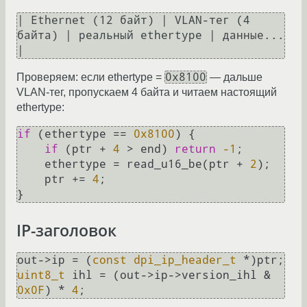
| Ethernet (12 байт) | VLAN-тег (4 
байта) | реальный ethertype | данные... 
0x8100
Проверяем: если ethertype =
— дальше
VLAN-тег, пропускаем 4 байта и читаем настоящий
ethertype:
if
 (ethertype == 
0x8100
) {

if
 (ptr + 
4
 > end) 
return
-1
;

    ethertype = read_u16_be(ptr + 
2
);

    ptr += 
4
;

IP-заголовок
out->ip = (
const
dpi_ip_header_t
uint8_t
 ihl = (out->ip->version_ihl & 
0x0F
) * 
4