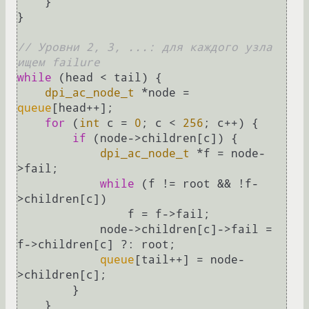
    }

}

// Уровни 2, 3, ...: для каждого узла 
ищем failure
while
 (head < tail) {

dpi_ac_node_t
 *node = 
queue
[head++];

for
 (
int
 c = 
0
; c < 
256
; c++) {

if
 (node->children[c]) {

dpi_ac_node_t
 *f = node-
>fail;

while
 (f != root && !f-
>children[c])

                f = f->fail;

            node->children[c]->fail = 
f->children[c] ?: root;

queue
[tail++] = node-
>children[c];

        }

    }
