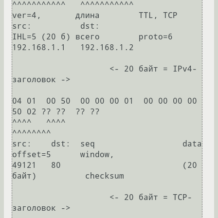
^^^^^^^^^^^   ^^^^^^^^^^^

ver=4,       длина        TTL, TCP     
src:          dst:

IHL=5 (20 б) всего        proto=6      
192.168.1.1   192.168.1.2

                    <- 20 байт = IPv4-
заголовок ->

04 01  00 50  00 00 00 01  00 00 00 00  
50 02 ?? ??  ?? ??

^^^^   ^^^^                                             
^^^^^^^^

src:    dst:  seq                  data 
offset=5      window,

49121   80                         (20 
байт)          checksum

                    <- 20 байт = TCP-
заголовок ->
