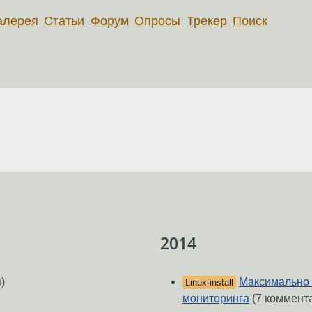
алерея
Статьи
Форум
Опросы
Трекер
Поиск
2014
)
Максимально 
Linux-install
мониторинга
(7 коммент