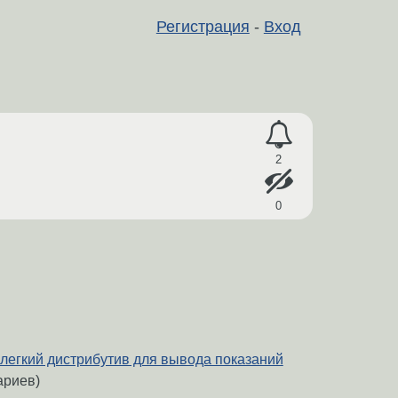
Регистрация
-
Вход
2
0
легкий дистрибутив для вывода показаний
ариев)