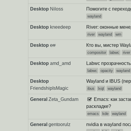
Desktop
Niloss
Помогите с переход
wayland
Desktop
kneedeep
River: оконные мен
river
wayland
wm
Desktop
err
Кто вы, мистер Way
compositor
labwc
river
Desktop
amd_amd
Labwc прозрачность
labwc
opacity
wayland
Desktop
Wayland и IBUS (пе
FriendshipIsMagic
ibus
lxqt
wayland
General
Zeta_Gundam
Emacs: как застав
раскладке?
emacs
kde
wayland
General
gentoorulz
nvidia в wayland по