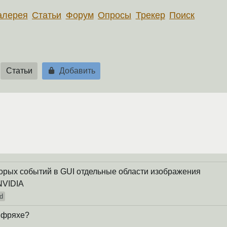
алерея
Статьи
Форум
Опросы
Трекер
Поиск
Статьи
Добавить
торых событий в GUI отдельные области изображения
NVIDIA
d
а фряхе?