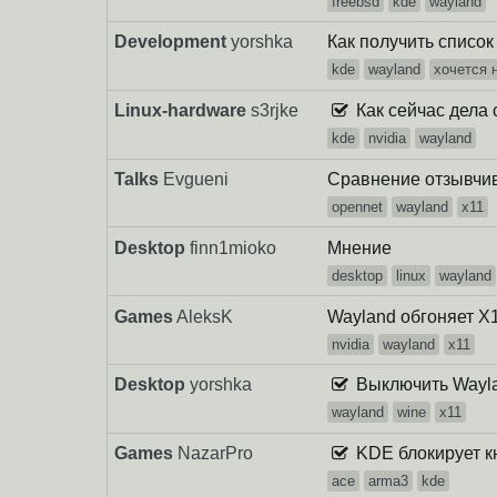
freebsd
kde
wayland
Development
yorshka
Как получить список
kde
wayland
хочется 
Linux-hardware
s3rjke
Как сейчас дела
kde
nvidia
wayland
Talks
Evgueni
Сравнение отзывчив
opennet
wayland
x11
Desktop
finn1mioko
Мнение
desktop
linux
wayland
Games
AleksK
Wayland обгоняет X1
nvidia
wayland
x11
Desktop
yorshka
Выключить Wayla
wayland
wine
x11
Games
NazarPro
KDE блокирует кн
ace
arma3
kde