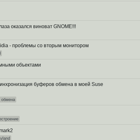
глаза оказался виноват GNOME!!!
vidia - проблемы со вторым монитором
d
омными объектами
ссинхронизация буферов обмена в моей Suse
 обмена
естроение
lmark2
yland