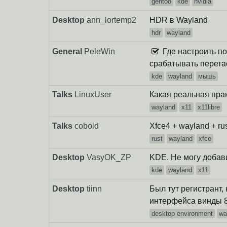
gentoo
kde
nvidia
Desktop
ann_lortemp2
HDR в Wayland
hdr
wayland
General
PeleWin
Где настроить п
срабатывать перет
kde
wayland
мышь
Talks
LinuxUser
Какая реальная пра
wayland
x11
x11libre
Talks
cobold
Xfce4 + wayland + rus
rust
wayland
xfce
Desktop
VasyOK_ZP
KDE. Не могу добави
kde
wayland
x11
Desktop
tiinn
Был тут регистрант
интерфейса винды 8 
desktop environment
wa