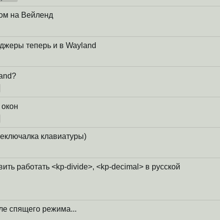
ом на Вейленд
еджеры теперь и в Wayland
land?
 окон
реключалка клавиатуры)
ить работать <kp-divide>, <kp-decimal> в русской
сле спящего режима...