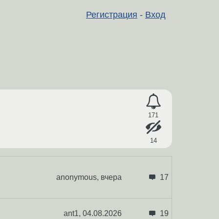
Регистрация
-
Вход
171
14
anonymous,
вчера
17
ant1,
04.08.2026
19