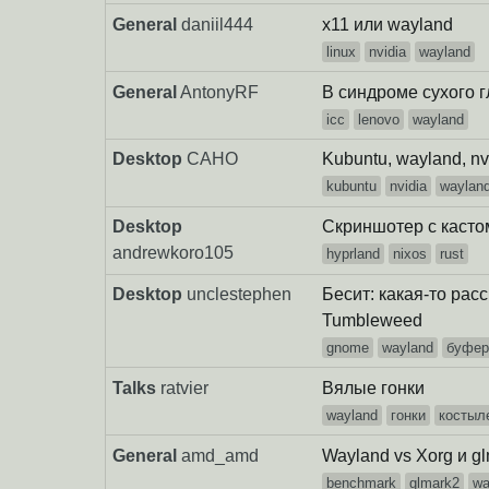
General
daniil444
x11 или wayland
linux
nvidia
wayland
General
AntonyRF
В синдроме сухого 
icc
lenovo
wayland
Desktop
CAHO
Kubuntu, wayland, n
kubuntu
nvidia
waylan
Desktop
Скриншотер с каст
andrewkoro105
hyprland
nixos
rust
Desktop
unclestephen
Бесит: какая-то ра
Tumbleweed
gnome
wayland
буфер
Talks
ratvier
Вялые гонки
wayland
гонки
костыл
General
amd_amd
Wayland vs Xorg и g
benchmark
glmark2
wa