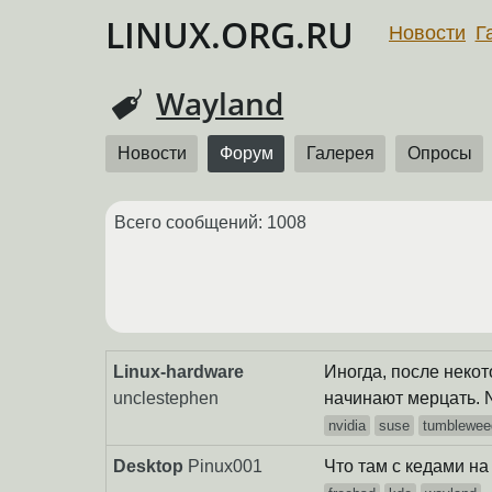
LINUX.ORG.RU
Новости
Г
Wayland
Новости
Форум
Галерея
Опросы
Всего сообщений: 1008
Linux-hardware
Иногда, после неко
unclestephen
начинают мерцать. 
nvidia
suse
tumblewee
Desktop
Pinux001
Что там с кедами н