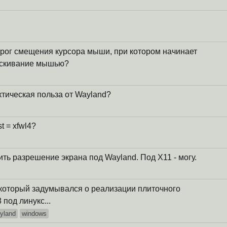
орог смещения курсора мыши, при котором начинает
аскивание мышью?
ктическая польза от Wayland?
t = xfwl4?
ть разрешение экрана под Wayland. Под X11 - могу.
, который задумывался о реализации плиточного
под линукс...
yland
windows