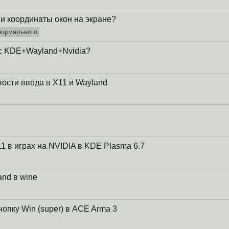
 и координаты окон на экране?
нормального
 с KDE+Wayland+Nvidia?
ости ввода в X11 и Wayland
1 в играх на NVIDIA в KDE Plasma 6.7
nd в wine
опку Win (super) в ACE Arma 3