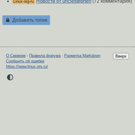
Новости от unclestephen
(72 комментария)
Linux-org-ru
Добавить топик
О Сервере
-
Правила форума
-
Разметка Markdown
Вверх
Сообщить об ошибке
https://www.linux.org.ru/