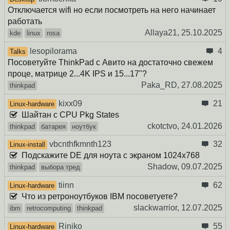
Отключается wifi но если посмотреть на него начинает
работать
Allaya21,
25.10.2025
kde
linux
rosa
lesopilorama
4
Talks
Посоветуйте ThinkPad с Авито на достаточно свежем
проце, матрице 2...4K IPS и 15...17"?
Paka_RD,
27.08.2025
thinkpad
kixx09
21
Linux-hardware
Шайтан с CPU Pkg States
ckotctvo,
24.01.2026
thinkpad
батарея
ноутбук
vbcnthfkmnth123
32
Linux-install
Подскажите DE для ноута с экраном 1024x768
Shadow,
09.07.2025
thinkpad
выбора тред
tiinn
62
Linux-hardware
Что из ретроноутбуков IBM посоветуете?
slackwarrior,
12.07.2025
ibm
retrocomputing
thinkpad
Riniko
55
Linux-hardware