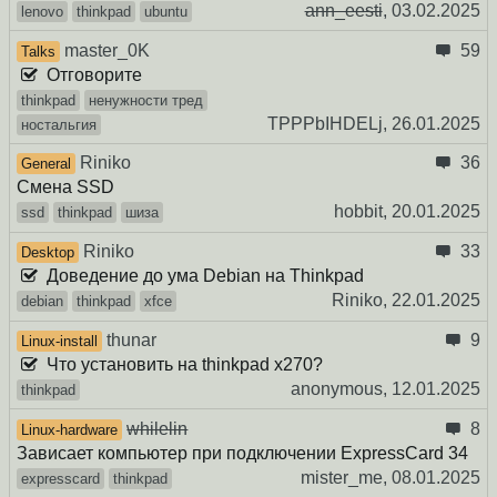
ann_eesti
,
03.02.2025
lenovo
thinkpad
ubuntu
master_0K
59
Talks
Отговорите
thinkpad
ненужности тред
TPPPbIHDELj,
26.01.2025
ностальгия
Riniko
36
General
Смена SSD
hobbit,
20.01.2025
ssd
thinkpad
шиза
Riniko
33
Desktop
Доведение до ума Debian на Thinkpad
Riniko,
22.01.2025
debian
thinkpad
xfce
thunar
9
Linux-install
Что установить на thinkpad x270?
anonymous,
12.01.2025
thinkpad
whilelin
8
Linux-hardware
Зависает компьютер при подключении ExpressCard 34
mister_me,
08.01.2025
expresscard
thinkpad