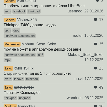
Pernosend
2
General
Проблема инжектирования файлов LibreBoot
usermod,
29.01.2026
arch
libreboot
thinkpad
Vishera845
17
General
Thinkpad T480 дропает кадры
arch
drop
router,
13.01.2026
hardware acceleration
Mobutu_Sese_Seko
35
Multimedia
mpv не может в аппаратное декодирование
Mobutu_Sese_Seko,
hardware acceleration
i915
19.12.2025
mpv
xMblTiSHix
23
Talks
Старый финкпад до 5 т.р. посоветуйте
urxvt,
17.11.2025
avito
lenovo
thinkpad
hateyoufeel
49
Talks
Фанатам Сынкпадов
wandrien,
05.11.2025
thinkpad
upgrade
tiomochka
10
Desktop