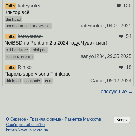
hateyoufeel
136
Talks
Клитор всё
thinkpad
hateyoufeel
,
04.01.2025
просрали все полимеры
hateyoufeel
54
Talks
NetBSD на Pentium 2 в 2024 году. Чувак смог!
old hardware
thinkpad
sanyo1234,
29.05.2025
говно мамонта
Riniko
18
Talks
Пароль supervisor в Thinkpad
Camel,
09.12.2024
thinkpad
паранойя
спв
следующие →
О Сервере
-
Правила форума
-
Разметка Markdown
Вверх
Сообщить об ошибке
https://www.linux.org.ru/