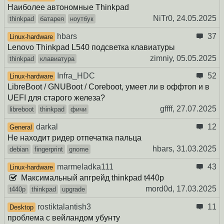
Наиболее автономные Thinkpad
NiTr0,
24.05.2025
thinkpad
батарея
ноутбук
hbars
37
Linux-hardware
Lenovo Thinkpad L540 подсветка клавиатуры
zimniy,
05.05.2025
thinkpad
клавиатура
Infra_HDC
52
Linux-hardware
LibreBoot / GNUBoot / Coreboot, умеет ли в оффтоп и в
UEFI для старого железа?
gffff,
27.07.2025
libreboot
thinkpad
фичи
darkal
12
General
Не находит ридер отпечатка пальца
hbars,
31.03.2025
debian
fingerprint
gnome
marmeladka111
43
Linux-hardware
Максимальный апгрейд thinkpad t440p
mord0d,
17.03.2025
t440p
thinkpad
upgrade
rostiktalantish3
11
Desktop
проблема с вейландом убунту