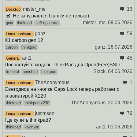
mister_me
13
Desktop
Не запускается Guix (и не только)
mister_me,
09.06.2026
guix
thinkpad
всё пропало
ganz
59
Linux-hardware
X1 carbon gen 12
ganz,
26.07.2026
carbon
thinkpad
ant1
45
General
Посоветуйте модель ThinkPad для Open(Free)BSD
Slack,
04.06.2026
freebsd
openbsd
thinkpad
TheAnonymous
1
Linux-hardware
Светодиод на кнопке Caps Lock теперь работает с
клавиатурой X220
TheAnonymous,
20.04.2026
thinkpad
thinkpad x230
justmson
76
Linux-hardware
Где купить thinkpad?
ant1,
01.06.2026
thinkpad
ноутбук