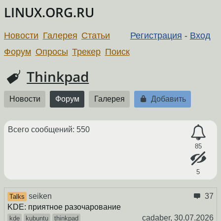
LINUX.ORG.RU
Новости
Галерея
Статьи
Регистрация
-
Вход
Форум
Опросы
Трекер
Поиск
Thinkpad
Новости
Форум
Галерея
Добавить
Всего сообщений: 550
85
5
seiken
37
Talks
KDE: приятное разочарование
cadaber,
30.07.2026
kde
kubuntu
thinkpad