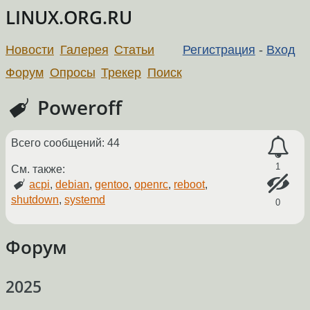
LINUX.ORG.RU
Новости
Галерея
Статьи
Регистрация
-
Вход
Форум
Опросы
Трекер
Поиск
Poweroff
Всего сообщений: 44
1
См. также:
acpi
,
debian
,
gentoo
,
openrc
,
reboot
,
shutdown
,
systemd
0
Форум
2025