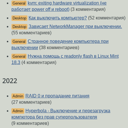
kvm: exiting hardware virtualization (не
General
работает power off и reboot)
(3 комментария)
Как выключить компьютер?
(52 комментария)
Desktop
Зависает NetworkManager при выключении.
Desktop
(55 комментариев)
Странное поведение компьютера при
General
выключении
(38 комментариев)
Нужна помощь с readonly flash в Linux Mint
General
18.3
(4 комментария)
2022
RAID 0 и пропадание питания
Admin
(27 комментариев)
Hyperbola - Выключение и перезагрузка
Admin
компютора без прав суперпользователя
(9 комментариев)