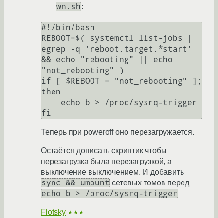
wn.sh
:
#!/bin/bash

REBOOT=$( systemctl list-jobs | 
egrep -q 'reboot.target.*start' 
&& echo "rebooting" || echo 
"not_rebooting" )

if [ $REBOOT = "not_rebooting" ]; 
then

    echo b > /proc/sysrq-trigger

Теперь при poweroff оно перезагружается.
Остаётся дописать скриптик чтобы
перезагрузка была перезагрузкой, а
выключение выключением. И добавить
sync && umount
сетевых томов перед
echo b > /proc/sysrq-trigger
Flotsky
★★★