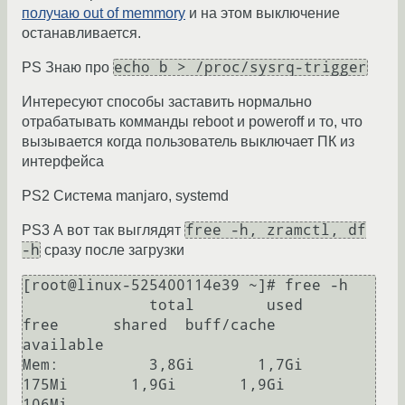
получаю out of memmory
и на этом выключение
останавливается.
echo b > /proc/sysrq-trigger
PS Знаю про
Интересуют способы заставить нормально
отрабатывать комманды reboot и poweroff и то, что
вызывается когда пользователь выключает ПК из
интерфейса
PS2 Система manjaro, systemd
free -h, zramctl, df
PS3 А вот так выглядят
-h
сразу после загрузки
[root@linux-525400114e39 ~]# free -h

              total        used        
free      shared  buff/cache   
available

Mem:          3,8Gi       1,7Gi       
175Mi       1,9Gi       1,9Gi       
106Mi
