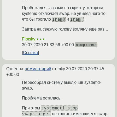
Пробежадся глазами по скрипту, которым
systemd отключает swap, не увидел чего-то
zram0
zram1
что бы трогало
и
.
Завтра на свежую голову взгляну ещё раз…
Flotsky
★★★
30.07.2020 21:33:56 +00:00
автор топика
Ссылка
Ответ на:
комментарий
от mky
30.07.2020 20:37:45
+00:00
Пересобрал систему выключив systemd-
swap.
Проблема осталась.
systemctl stop
При этом
swap.target
не трогает имеющиеся swap