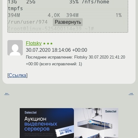
13G   25G           35% /nfs/home

tmpfs                                     
394M         4,0K  394M            1% 
/run/user/974

Развернуть
Flotsky
★★★
30.07.2020 18:14:06 +00:00
Последнее исправление: Flotsky
30.07.2020 21:41:20
+00:00
(всего исправлений: 1)
Ссылка
←
→