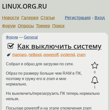
LINUX.ORG.RU
Новости
Галерея
Статьи
Регистрация
-
Вход
Форум
Опросы
Трекер
Поиск
Форум
—
General
Как выключить систему
manjaro
,
netboot
,
poweroff
,
systemd
,
zram
Собрал я образ для загрузки по сети.
0
Образ по размеру больше чем RAM в ПК,
поэтому я гружу его в zram и мне
нормально.
1
Но выключить/перезагрузить ПК теперь нормально
нельзя.
Посылаю poweroff и на этапе отключения zram