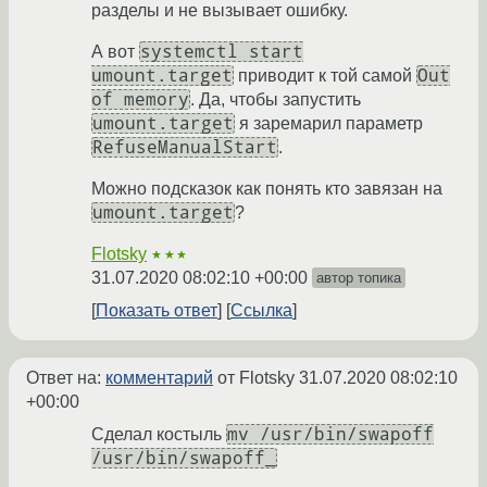
разделы и не вызывает ошибку.
systemctl start
А вот
umount.target
Out
приводит к той самой
of memory
. Да, чтобы запустить
umount.target
я заремарил параметр
RefuseManualStart
.
Можно подсказок как понять кто завязан на
umount.target
?
Flotsky
★★★
31.07.2020 08:02:10 +00:00
автор топика
Показать ответ
Ссылка
Ответ на:
комментарий
от Flotsky
31.07.2020 08:02:10
+00:00
mv /usr/bin/swapoff
Сделал костыль
/usr/bin/swapoff_