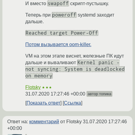
swapoff
И вместо
скрипт-пустышку.
poweroff
Теперь при
systemd заходит
дальше.
Reached target Power-Off
Потом вызывается oom-killer.
VM на этом этапе виснет, железные ПК идут
Kernel panic -
дальше и вываливают
not syncing: System is deadlocked
on memory
Flotsky
★★★
31.07.2020 17:27:46 +00:00
автор топика
Показать ответ
Ссылка
Ответ на:
комментарий
от Flotsky
31.07.2020 17:27:46
+00:00