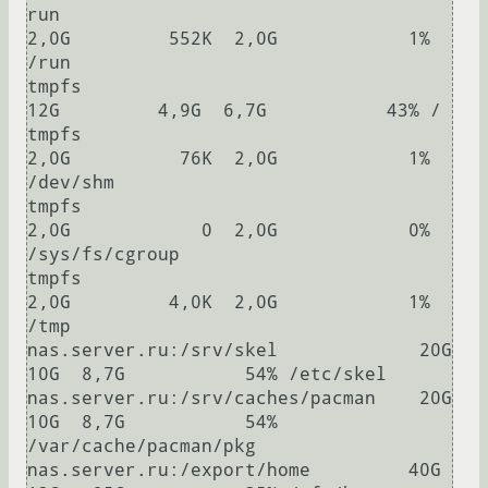
run                                       
2,0G         552K  2,0G            1% 
/run

tmpfs                                      
12G         4,9G  6,7G           43% /

tmpfs                                     
2,0G          76K  2,0G            1% 
/dev/shm

tmpfs                                     
2,0G            0  2,0G            0% 
/sys/fs/cgroup

tmpfs                                     
2,0G         4,0K  2,0G            1% 
/tmp

nas.server.ru:/srv/skel             20G          
10G  8,7G           54% /etc/skel

nas.server.ru:/srv/caches/pacman    20G          
10G  8,7G           54% 
/var/cache/pacman/pkg

nas.server.ru:/export/home         40G          