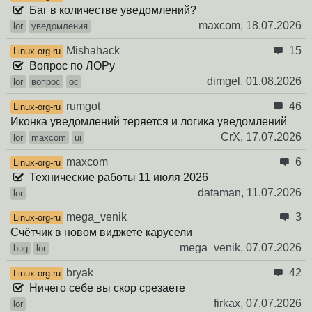
Баг в количестве уведомлений?
maxcom,
18.07.2026
lor
уведомления
Mishahack
15
Linux-org-ru
Вопрос по ЛОРу
dimgel,
01.08.2026
lor
вопрос
ос
rumgot
46
Linux-org-ru
Иконка уведомлений теряется и логика уведомлений
CrX,
17.07.2026
lor
maxcom
ui
maxcom
6
Linux-org-ru
Технические работы 11 июля 2026
dataman,
11.07.2026
lor
mega_venik
3
Linux-org-ru
Счётчик в новом виджете карусели
mega_venik,
07.07.2026
bug
lor
bryak
42
Linux-org-ru
Ничего себе вы скор срезаете
firkax,
07.07.2026
lor