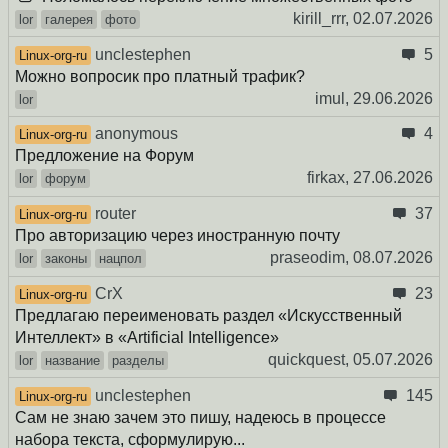
kirill_rrr,
02.07.2026
lor
галерея
фото
unclestephen
5
Linux-org-ru
Можно вопросик про платный трафик?
imul,
29.06.2026
lor
anonymous
4
Linux-org-ru
Предложение на Форум
firkax,
27.06.2026
lor
форум
router
37
Linux-org-ru
Про авторизацию через иностранную почту
praseodim,
08.07.2026
lor
законы
нацпол
CrX
23
Linux-org-ru
Предлагаю переименовать раздел «Искусственный
Интеллект» в «Artificial Intelligence»
quickquest,
05.07.2026
lor
название
разделы
unclestephen
145
Linux-org-ru
Сам не знаю зачем это пишу, надеюсь в процессе
набора текста, сформулирую...