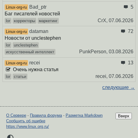
Bad_ptr
5
Linux-org-ru
Баг писателей новостей
CrX,
07.06.2026
lor
корректоры
маркетинг
dataman
72
Linux-org-ru
Новости от unclestephen
lor
unclestephen
PunkPerson,
03.08.2026
искусственный интеллект
recei
13
Linux-org-ru
Очень нужна статья
recei,
07.06.2026
lor
статьи
следующие →
О Сервере
-
Правила форума
-
Разметка Markdown
Вверх
Сообщить об ошибке
https://www.linux.org.ru/