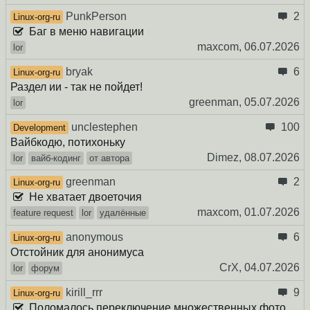
PunkPerson
2
Linux-org-ru
Баг в меню навигации
maxcom,
06.07.2026
lor
bryak
6
Linux-org-ru
Раздел ии - так не пойдет!
greenman,
05.07.2026
lor
unclestephen
100
Development
Вайбкодю, потихоньку
Dimez,
08.07.2026
lor
вайб-кодинг
от автора
greenman
2
Linux-org-ru
Не хватает двоеточия
maxcom,
01.07.2026
feature request
lor
удалённые
anonymous
6
Linux-org-ru
Отстойник для анонимуса
CrX,
04.07.2026
lor
форум
kirill_rrr
9
Linux-org-ru
Поломалось переключение множественных фото