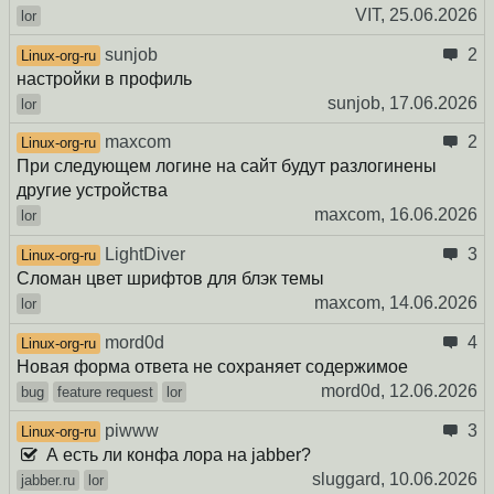
VIT,
25.06.2026
lor
sunjob
2
Linux-org-ru
настройки в профиль
sunjob,
17.06.2026
lor
maxcom
2
Linux-org-ru
При следующем логине на сайт будут разлогинены
другие устройства
maxcom,
16.06.2026
lor
LightDiver
3
Linux-org-ru
Сломан цвет шрифтов для блэк темы
maxcom,
14.06.2026
lor
mord0d
4
Linux-org-ru
Новая форма ответа не сохраняет содержимое
mord0d,
12.06.2026
bug
feature request
lor
piwww
3
Linux-org-ru
А есть ли конфа лора на jabber?
sluggard,
10.06.2026
jabber.ru
lor