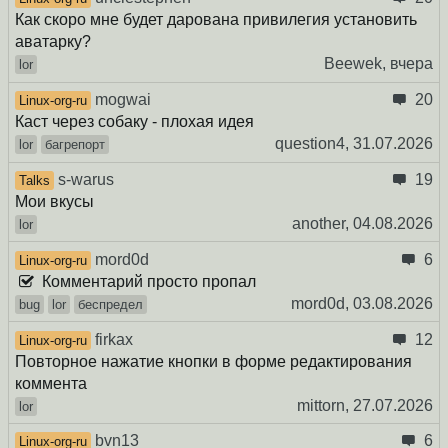
Как скоро мне будет дарована привилегия установить
аватарку?
Beewek,
вчера
lor
mogwai
20
Linux-org-ru
Каст через собаку - плохая идея
question4,
31.07.2026
lor
багрепорт
s-warus
19
Talks
Мои вкусы
another,
04.08.2026
lor
mord0d
6
Linux-org-ru
Комментарий просто пропал
mord0d,
03.08.2026
bug
lor
беспредел
firkax
12
Linux-org-ru
Повторное нажатие кнопки в форме редактирования
коммента
mittorn,
27.07.2026
lor
bvn13
6
Linux-org-ru