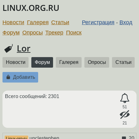
LINUX.ORG.RU
Новости
Галерея
Статьи
Регистрация
-
Вход
Форум
Опросы
Трекер
Поиск
Lor
Новости
Форум
Галерея
Опросы
Статьи
Добавить
Всего сообщений: 2301
51
21
unclestephen
20
Linux-org-ru