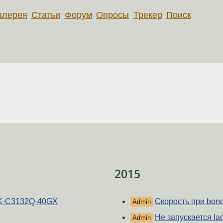
алерея
Статьи
Форум
Опросы
Трекер
Поиск
2015
N3K-C3132Q-40GX
Скорость при bon
Admin
Не запускается la
Admin