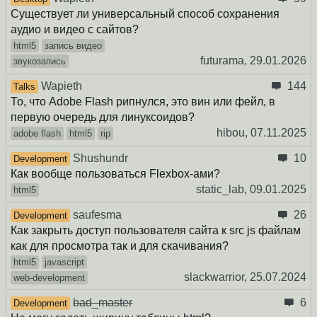
Существует ли универсальный способ сохранения
аудио и видео с сайтов?
html5
запись видео
futurama,
29.01.2026
звукозапись
Wapieth
144
Talks
То, что Adobe Flash рипнулся, это вин или фейл, в
первую очередь для линуксоидов?
hibou,
07.11.2025
adobe flash
html5
rip
Shushundr
10
Development
Как вообще пользоваться Flexbox-ами?
static_lab,
09.01.2025
html5
saufesma
26
Development
Как закрыть доступ пользователя сайта к src js файлам
как для просмотра так и для скачивания?
html5
javascript
slackwarrior,
25.07.2024
web-development
bad_master
6
Development