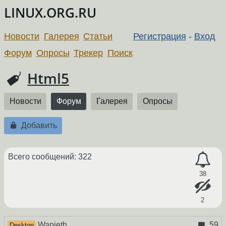
LINUX.ORG.RU
Новости
Галерея
Статьи
Регистрация
-
Вход
Форум
Опросы
Трекер
Поиск
Html5
Новости
Форум
Галерея
Опросы
Добавить
Всего сообщений: 322
38
2
Wapieth
59
Desktop