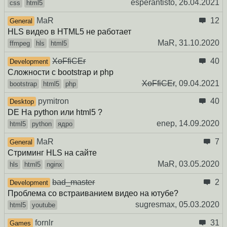
esperantisto,
26.04.2021
css
html5
MaR
12
General
HLS видео в HTML5 не работает
MaR,
31.10.2020
ffmpeg
hls
html5
XoFfiCEr
40
Development
Сложности с bootstrap и php
XoFfiCEr
,
09.04.2021
bootstrap
html5
php
pymitron
40
Desktop
DE На python или html5 ?
enep,
14.09.2020
html5
python
ядро
MaR
7
General
Стриминг HLS на сайте
MaR,
03.05.2020
hls
html5
nginx
bad_master
2
Development
Проблема со встраиванием видео на ютубе?
sugresmax,
05.03.2020
html5
youtube
fornlr
31
Games