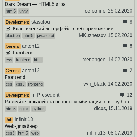
Dark Dream — HTML5 игра
peregrine,
25.02.2020
html5
unity
stasolog
8
Development
Классический интерфейс в веб-приложении
MKuznetsov,
15.02.2020
electron
html5
javascript
anton12
8
General
Front end
menangen,
14.02.2020
css
frontend
html
anton12
2
General
Front end
vvn_black,
14.02.2020
css
css3
frontend
mrPresedent
12
Development
Разжуйте пожалуйста основы комбинации html+python
dicos,
15.11.2019
html5
nginx
python
infiniti13
-
Job
Web-дизайнер
infiniti13,
08.07.2019
css3
html5
web