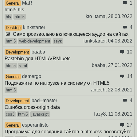
MaR
1
General
html5 hls
kto_tama,
28.03.2022
hls
html5
kinkstarter
4
Desktop
Самопроизвольно включающееся аудио на сайтах
kinkstarter,
04.03.2022
html5
web-development
звук
baaba
10
Development
Pastebin для HTML/VRML/etc
baaba,
27.01.2022
html5
vrml
demergo
14
General
Подскажите по нагрузке на систему от HTML5
antech
,
22.08.2021
html5
bad_master
4
Development
Ошибка cross-origin data
lazy8,
11.08.2021
css3
html5
javascript
esperantisto
27
General
Программа для создания сайтов в html\css посоветуйте