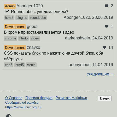
Aborigen1020
2
Admin
Roundcube c уведомлением?
Aborigen1020,
28.06.2019
html5
plugins
roundcube
gobot
1
Development
В хроме приостанавливается видео
darkenshvein
,
24.04.2019
chrome
html5
video
znavko
14
Development
CSS показать блок по нажатию на другой блок, оба
обёрнуты
anonymous,
11.04.2019
css3
html5
меню
следующие →
О Сервере
-
Правила форума
-
Разметка Markdown
Вверх
Сообщить об ошибке
https://www.linux.org.ru/