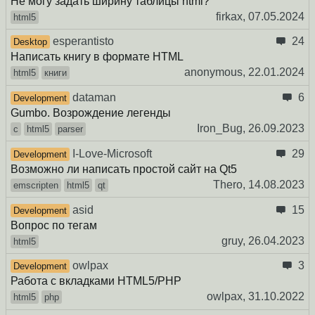
Не могу задать ширину таблицы html?
firkax,
07.05.2024
html5
esperantisto
24
Desktop
Написать книгу в формате HTML
anonymous,
22.01.2024
html5
книги
dataman
6
Development
Gumbo. Возрождение легенды
Iron_Bug,
26.09.2023
c
html5
parser
I-Love-Microsoft
29
Development
Возможно ли написать простой сайт на Qt5
Thero,
14.08.2023
emscripten
html5
qt
asid
15
Development
Вопрос по тегам
gruy,
26.04.2023
html5
owlpax
3
Development
Работа с вкладками HTML5/PHP
owlpax,
31.10.2022
html5
php