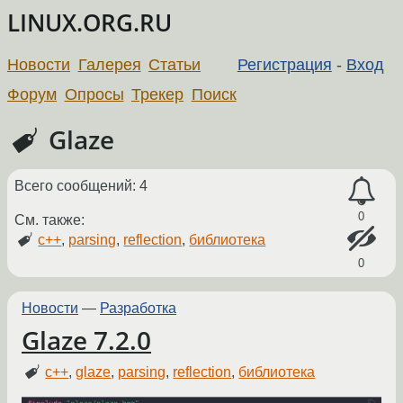
LINUX.ORG.RU
Новости
Галерея
Статьи
Регистрация
-
Вход
Форум
Опросы
Трекер
Поиск
Glaze
Всего сообщений: 4
0
См. также:
c++
,
parsing
,
reflection
,
библиотека
0
Новости
—
Разработка
Glaze 7.2.0
c++
,
glaze
,
parsing
,
reflection
,
библиотека