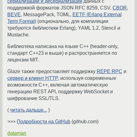
сериализации и десериализации
данных с
поддержкой форматов JSON RFC 8259, CSV,
CBOR
,
BEVE
, MessagePack, TOML,
EETF (Erlang External
Term Format)
(опционально, для компиляции
требуются библиотеки Erlang), YAML 1.2, Stencil и
Mustache.
Библиотека написана на языке C++ (header-only,
стандарт C++23 и выше) и распространяется по
лицензии MIT.
Glaze также предоставляет поддержку
REPE RPC
и
сервер и клиент HTTP
, используя современные
возможности C++, включая автоматическую
генерацию REST API, поддержку WebSocket и
шифрование SSL/TLS.
(
читать дальше...
)
>>>
Подробности на GitHub
(github.com)
dataman