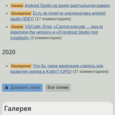
Android Studio не видит виртуальную камеру
General
Есть ли полегче альтернатива android
Development
studio (IDE)?
(17 комментариев)
VSCode. Error: «Cannot execute: ... java to
General
determine the version» и «[!] Android Studio (not
installed)»
(3 комментария)
2020
Что бы такое маленькое сделать для
Development
развития скилов в Kotlin? (UPD)
(37 комментариев)
Добавить топик
Все топики
Галерея