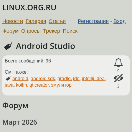
LINUX.ORG.RU
Новости
Галерея
Статьи
Регистрация
-
Вход
Форум
Опросы
Трекер
Поиск
Android Studio
Всего сообщений: 96
9
См. также:
android
,
android sdk
,
gradle
,
ide
,
intellij idea
,
java
,
kotlin
,
qt creator
,
эмулятор
2
Форум
Март 2026