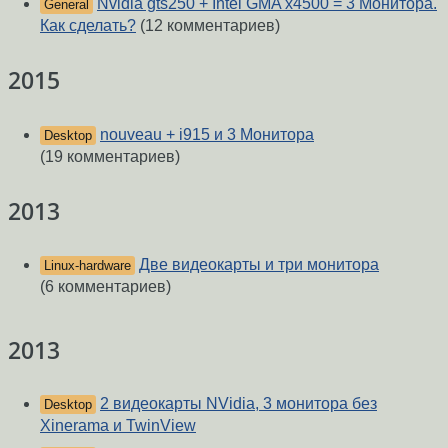
Nvidia gts250 + Intel GMA x4500 = 3 Монитора.
General
Как сделать?
(12 комментариев)
2015
nouveau + i915 и 3 Монитора
Desktop
(19 комментариев)
2013
Две видеокарты и три монитора
Linux-hardware
(6 комментариев)
2013
2 видеокарты NVidia, 3 монитора без
Desktop
Xinerama и TwinView