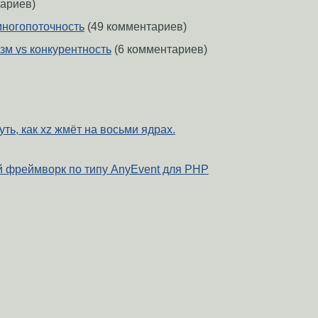
ариев)
многопоточность
(49 комментариев)
зм vs конкурентность
(6 комментариев)
ть, как xz жмёт на восьми ядрах.
 фреймворк по типу AnyEvent для PHP