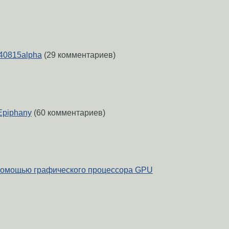
40815alpha
(29 комментариев)
Epiphany
(60 комментариев)
 помощью графического процессора GPU