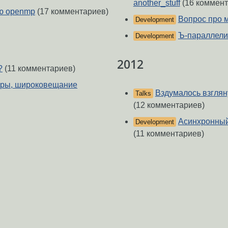
another_stuff
(16 коммент
ю openmp
(17 комментариев)
Вопрос про 
Development
Ъ-параллели
Development
2012
?
(11 комментариев)
оры, широковещание
Вздумалось взгляну
Talks
(12 комментариев)
Асинхронный
Development
(11 комментариев)