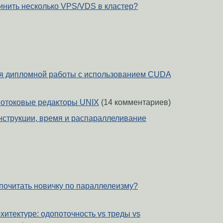
инить несколько VPS/VDS в кластер?
я дипломной работы с использованием CUDA
потоковые редакторы UNIX
(14 комментариев)
нструкции, время и распараллеливание
почитать новичку по параллелеизму?
хитектуре: одопоточность vs треды vs