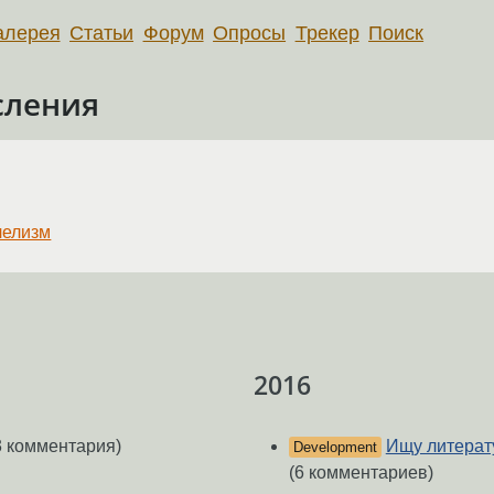
алерея
Статьи
Форум
Опросы
Трекер
Поиск
сления
лелизм
2016
 комментария)
Ищу литерат
Development
(6 комментариев)