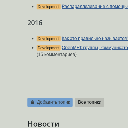
Распараллеливание с помощь
Development
2016
Как это правильно называется
Development
OpenMPI: группы, коммуникат
Development
(15 комментариев)
Добавить топик
Все топики
Новости