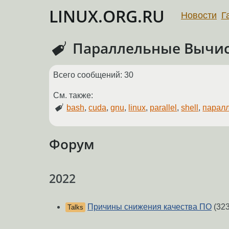
LINUX.ORG.RU
Новости
Г
Параллельные Вычи
Всего сообщений: 30
См. также:
bash
,
cuda
,
gnu
,
linux
,
parallel
,
shell
,
парал
Форум
2022
Причины снижения качества ПО
(323
Talks