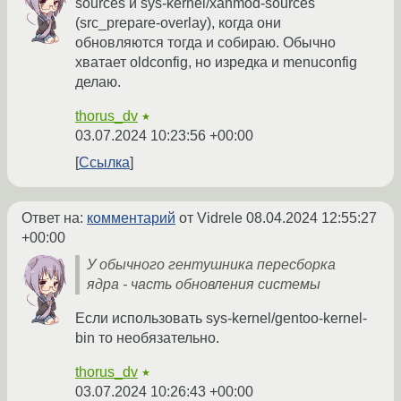
sources и sys-kernel/xanmod-sources
(src_prepare-overlay), когда они
обновляются тогда и собираю. Обычно
хватает oldconfig, но изредка и menuconfig
делаю.
thorus_dv
★
03.07.2024 10:23:56 +00:00
Ссылка
Ответ на:
комментарий
от Vidrele
08.04.2024 12:55:27
+00:00
У обычного гентушника пересборка
ядра - часть обновления системы
Если использовать sys-kernel/gentoo-kernel-
bin то необязательно.
thorus_dv
★
03.07.2024 10:26:43 +00:00