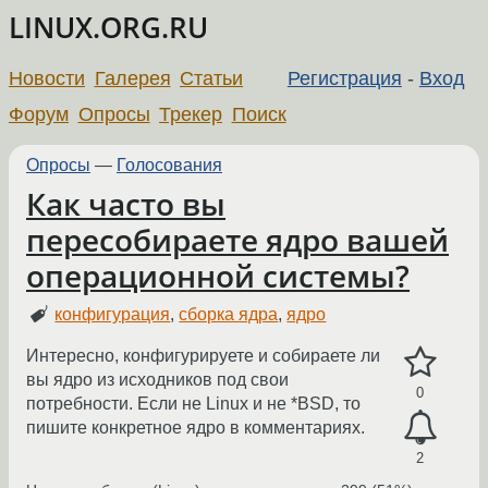
LINUX.ORG.RU
Новости
Галерея
Статьи
Регистрация
-
Вход
Форум
Опросы
Трекер
Поиск
Опросы
—
Голосования
Как часто вы
пересобираете ядро вашей
операционной системы?
конфигурация
,
сборка ядра
,
ядро
Интересно, конфигурируете и собираете ли
вы ядро из исходников под свои
0
потребности. Если не Linux и не *BSD, то
пишите конкретное ядро в комментариях.
2