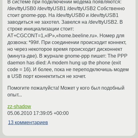
В системе при подключении модема появляются:
/dev/ttyUSB0 /dev/ttyUSB1 /dev/ttyUSB2 Собственно
стоит gnome-ppp. На /dev/ttyUSB0 и /dev/ttyUSB1
заводиться не захотел. Завелся на /dev/ttyUSB2. В
строке инициализации стоит:
AT+CGCONT=1,«IP»,«home.beeline.ru». Номер для
дозвона: *99#. При соединении происходит коннект,
но через некоторое время происходит дисконнект
(минута-две). В журнале gnome-ppp пишет: The PPP
daemon has died: A modem hung up the phone (exit
code = 16). И более, пока не переподключишь модем
в USB порт коннектиться не хочет.
Помогите пожалуйста! Может у кого был подобный
опыт...
zz-shadow
05.06.2010 17:39:05 +00:00
13 комментариев