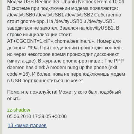
Модем USB Beeline 3G. Ubuntu Netbook Remix 10.04
В системе при подключении модема появляются:
/dev/ttyUSB0 /dev/ttyUSB1 /dev/ttyUSB2 Собственно
стоит gnome-ppp. На /dev/ttyUSB0 и /dev/ttyUSB1
заводиться не захотел. Завелся на /dev/ttyUSB2. В
строке инициализации стоит:
AT+CGCONT=1,«IP»,«home.beeline.ru». Номер для
дозвона: *99#. При соединении происходит коннект,
но через некоторое время происходит дисконнект
(минута-две). В журнале gnome-ppp пишет: The PPP
daemon has died: A modem hung up the phone (exit
code = 16). И более, пока не переподключишь модем
в USB порт коннектиться не хочет.
Помогите пожалуйста! Может у кого был подобный
опыт...
zz-shadow
05.06.2010 17:39:05 +00:00
13 комментариев