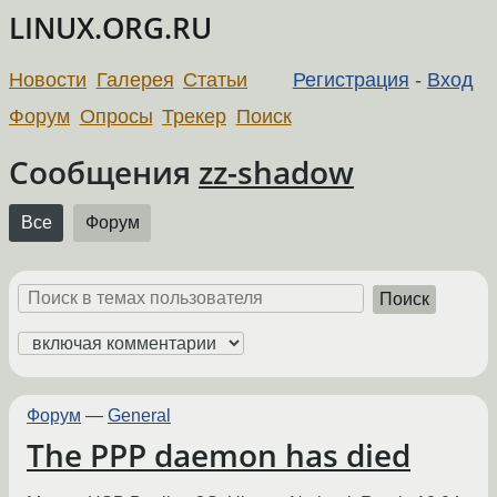
LINUX.ORG.RU
Новости
Галерея
Статьи
Регистрация
-
Вход
Форум
Опросы
Трекер
Поиск
Сообщения
zz-shadow
Все
Форум
Поиск
Форум
—
General
The PPP daemon has died