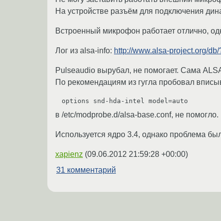
На устройстве разъём для подключения дин
Встроенный микрофон работает отлично, одн
Лог из alsa-info:
http://www.alsa-project.org/
Pulseaudio вырубал, не помогает. Сама ALSA
По рекомендациям из гугла пробовал вписыв
options snd-hda-intel model=auto
в /etc/modprobe.d/alsa-base.conf, не помогло
Используется ядро 3.4, однако проблема была к
xapienz
(
09.06.2012 21:59:28 +00:00
)
31 комментарий