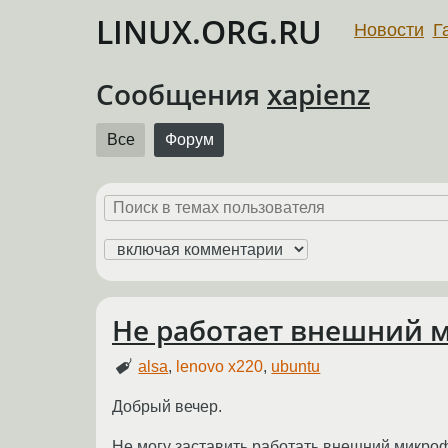
LINUX.ORG.RU
Новости
Г
Сообщения
xapienz
Все
Форум
Не работает внешний м
alsa
,
lenovo x220
,
ubuntu
Добрый вечер.
Не могу заставить работать внешний микроф