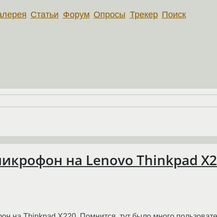
алерея
Статьи
Форум
Опросы
Трекер
Поиск
икрофон на Lenovo Thinkpad X
он на Thinkpad X220. Помнится, тут было много пользовате