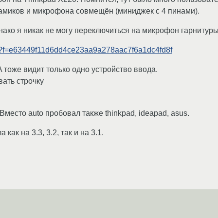
амиков и микрофона совмещён (миниджек с 4 пинами).
ако я никак не могу переключиться на микрофон гарнитуры
db/?f=e63449f11d6dd4ce23aa9a278aac7f6a1dc4fd8f
 тоже видит только одно устройство ввода.
ать строчку
. Вместо auto пробовал также thinkpad, ideapad, asus.
ак на 3.3, 3.2, так и на 3.1.