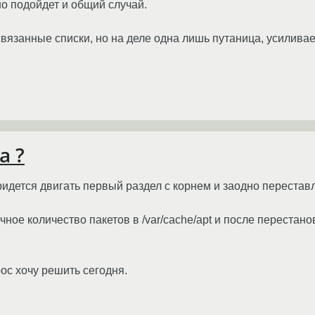
но подойдет и общий случай.
вязанные списки, но на деле одна лишь путаница, усиливаем
a ?
ридется двигать первый раздел с корнем и заодно переставл
чное количество пакетов в /var/cache/apt и после перестан
рос хочу решить сегодня.