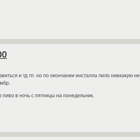
00
авиться и тд тп. но по окончании инсталла лило нивкакую н
 мбр.
бо пиво в ночь с пятницы на понедельник.