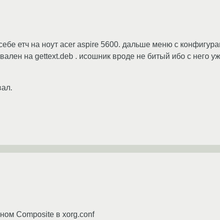
бе етч на ноут acer aspire 5600. дальше меню с конфигура
вален на gettext.deb . исошник вроде не битый ибо с него у
вал.
нном Composite в xorg.conf