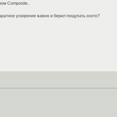
ном Composite..
паратное ускорение важно и берил пощупать охото?