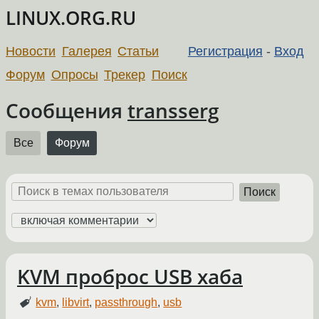
LINUX.ORG.RU
Новости
Галерея
Статьи
Регистрация
-
Вход
Форум
Опросы
Трекер
Поиск
Сообщения
transserg
Все
Форум
Поиск
KVM проброс USB хаба
kvm
,
libvirt
,
passthrough
,
usb