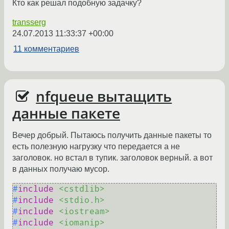
Кто как решал подобную задачку?
transserg
24.07.2013 11:33:37 +00:00
11 комментариев
nfqueue вытащить
данные пакете
Вечер добрый. Пытаюсь получить данные пакеты то
есть полезную нагрузку что передается а не
заголовок. но встал в тупик. заголовок верный. а вот
в данных получаю мусор.
#
include
<cstdlib>
#
include
<stdio.h>
#
include
<iostream>
#
include
<iomanip>