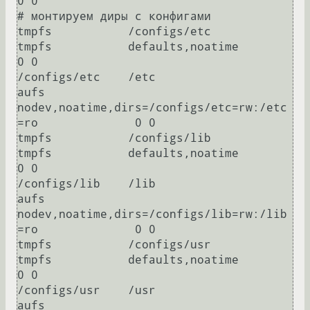
0 0

# монтируем диры с конфигами

tmpfs           /configs/etc            
tmpfs           defaults,noatime                                        
0 0

/configs/etc    /etc                    
aufs            
nodev,noatime,dirs=/configs/etc=rw:/etc
=ro              0 0

tmpfs           /configs/lib            
tmpfs           defaults,noatime                                        
0 0

/configs/lib    /lib                    
aufs            
nodev,noatime,dirs=/configs/lib=rw:/lib
=ro              0 0

tmpfs           /configs/usr            
tmpfs           defaults,noatime                                        
0 0

/configs/usr    /usr                    
aufs            