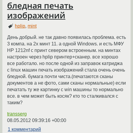
бледная печать
изображений
hplip
,
mint
День добрый. не так давно появилась проблема. есть
3 компа. на 2х минт 11. а одной Windows. и есть МФУ
HP 1212nf с принт севером встроенным. на минтах
настроен через hplip принтер+сканер. все хорошо
все работало. но после одной из заправок катриджа
с linux машин печать изображений стала очень очень
бледной. бумага почти чиста.(печатаются сканы
документов а не фото, сами сканы нормальные) если
печатать ту же картинку с win машины то нормально
все. в чем может быть косяк? кто то сталкивался с
таким?
transserg
08.05.2012 09:39:16 +00:00
1 комментарий