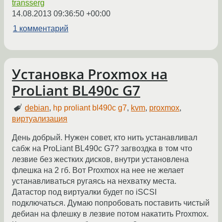
transserg
14.08.2013 09:36:50 +00:00
1 комментарий
Установка Proxmox на
ProLiant BL490c G7
debian
,
hp proliant bl490c g7
,
kvm
,
proxmox
,
виртуализация
День добрый. Нужен совет, кто нить устанавливал
сабж на ProLiant BL490c G7? загвоздка в том что
лезвие без жестких дисков, внутри установлена
флешка на 2 гб. Вот Proxmox на нее не желает
устанавливаться ругаясь на нехватку места.
Датастор под виртуалки будет по iSCSI
подключаться. Думаю попробовать поставить чистый
дебиан на флешку в лезвие потом накатить Proxmox.