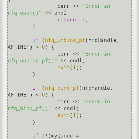
		cerr << 
"Error in 
nfq_open()"
 << endl;

return
-1
;

  	}

if
 (
nfq_unbind_pf
(nfqHandle, 
AF_INET) < 
0
) {

    		cerr << 
"Error in 
nfq_unbind_pf()"
 << endl;

exit
(
1
);

  	}

if
 (
nfq_bind_pf
(nfqHandle, 
AF_INET) < 
0
) {

    		cerr << 
"Error in 
nfq_bind_pf()"
 << endl;

exit
(
1
);

  	}

if
 (!(myQueue = 