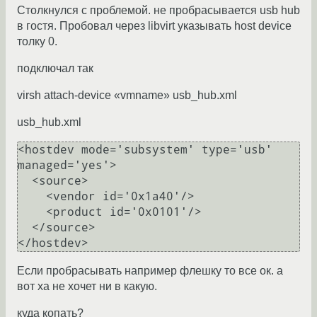
Столкнулся с проблемой. не пробрасывается usb hub
в гостя. Пробовал через libvirt указывать host device
толку 0.
подключал так
virsh attach-device «vmname» usb_hub.xml
usb_hub.xml
<hostdev mode='subsystem' type='usb' 
managed='yes'>

  <source>

    <vendor id='0x1a40'/>

    <product id='0x0101'/>

  </source>

Если пробрасывать например флешку то все ок. а
вот ха не хочет ни в какую.
куда копать?