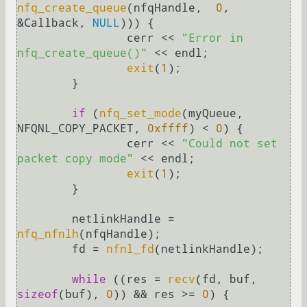
nfq_create_queue
(nfqHandle,  
0
, 
&Callback, 
NULL
))) {

    		cerr << 
"Error in 
nfq_create_queue()"
 << endl;

exit
(
1
);

  	}

if
 (
nfq_set_mode
(myQueue, 
NFQNL_COPY_PACKET, 
0xffff
) < 
0
) {

    		cerr << 
"Could not set 
packet copy mode"
 << endl;

exit
(
1
);

  	}

  	netlinkHandle = 
nfq_nfnlh
(nfqHandle);

  	fd = 
nfnl_fd
(netlinkHandle);

while
 ((res = 
recv
(fd, buf, 
sizeof
(buf), 
0
)) && res >= 
0
) {
