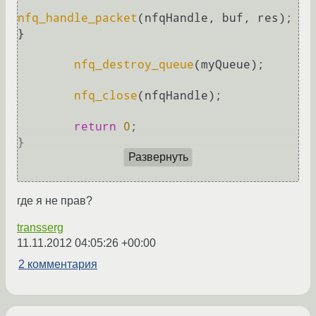
nfq_handle_packet
(nfqHandle, buf, res);  	
}

nfq_destroy_queue
(myQueue);

nfq_close
(nfqHandle);

return
0
;

}

Развернуть
где я не прав?
transserg
11.11.2012 04:05:26 +00:00
2 комментария