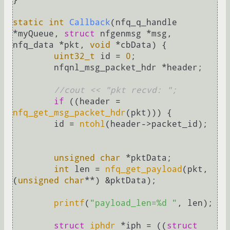
static
int
Callback
(nfq_q_handle 
*myQueue, 
struct
 nfgenmsg *msg, 
nfq_data *pkt, 
void
 *cbData)
{

uint32_t
 id = 
0
;

	nfqnl_msg_packet_hdr *header;

//cout << "pkt recvd: ";
if
 ((header = 
nfq_get_msg_packet_hdr
(pkt))) {

	id = 
ntohl
(header->packet_id);

unsigned
char
 *pktData;

int
 len = 
nfq_get_payload
(pkt,
(
unsigned
char
**) &pktData);

printf
(
"payload_len=%d "
, len);

struct
iphdr
 *iph = ((
struct