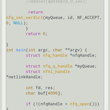
//memset(&pktData,0,len);
return
nfq_set_verdict
(myQueue, id, NF_ACCEPT, 
0
, 
NULL
);

	}

return
0
;

int
main
(
int
 argc, 
char
 **argv)
{

struct
nfq_handle
 *nfqHandle;

struct
nfq_q_handle
 *myQueue;

struct
nfnl_handle
*netlinkHandle;

int
 fd, res;

char
 buf[
4096
];

if
 (!(nfqHandle = 
nfq_open
())) 
{
