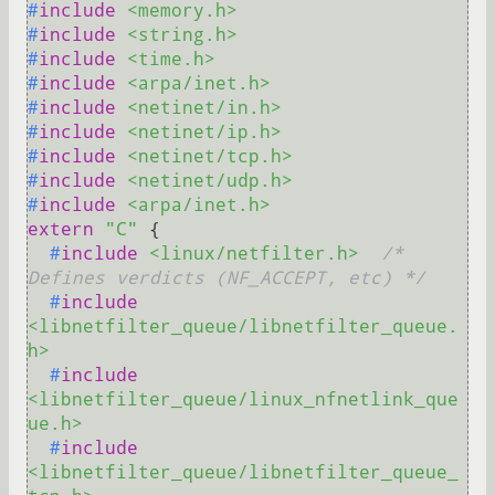
#
include
<memory.h>
#
include
<string.h>
#
include
<time.h>
#
include
<arpa/inet.h>
#
include
<netinet/in.h>
#
include
<netinet/ip.h>
#
include
<netinet/tcp.h>
#
include
<netinet/udp.h>
#
include
<arpa/inet.h>
extern
"C"
 {

#
include
<linux/netfilter.h>
/* 
Defines verdicts (NF_ACCEPT, etc) */
#
include
<libnetfilter_queue/libnetfilter_queue.
h>
#
include
<libnetfilter_queue/linux_nfnetlink_que
ue.h>
#
include
<libnetfilter_queue/libnetfilter_queue_