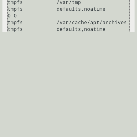
tmpfs           /var/tmp                
tmpfs           defaults,noatime                                        
0 0

tmpfs           /var/cache/apt/archives 
tmpfs           defaults,noatime                                        
0 0

tmpfs           /tmp                    
tmpfs           defaults,noatime                                        
0 0

tmpfs           /home/flash/tmpWorkDir  
tmpfs           defaults,noatime                                        
Развернуть
во время работы может быть что то изменено в etc
var lib или usr. требуется сделать так чтоб при
надобности все изменения записать на диск. корень
смотнтирован в ro
transserg
08.03.2011 14:13:30 +00:00
11 комментариев