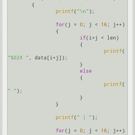
	{

printf
(
"\n"
);

for
(j = 
0
; j < 
16
; j++)

		{

if
(i+j < len)

			{

printf
(
"%02X "
, data[i+j]);

			}

else
			{

printf
(
" "
);

			}

		}

printf
(
" | "
);

for
(j = 
0
; j < 
16
; j++)
