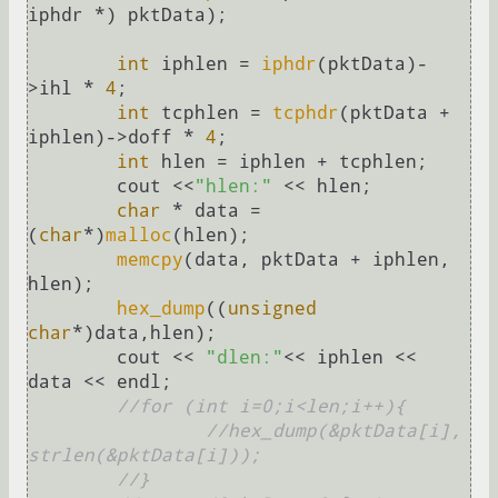
iphdr *) pktData);

int
 iphlen = 
iphdr
(pktData)-
>ihl * 
4
;

int
 tcphlen = 
tcphdr
(pktData + 
iphlen)->doff * 
4
;

int
 hlen = iphlen + tcphlen;

	cout <<
"hlen:"
 << hlen;

char
 * data =  
(
char
*)
malloc
(hlen);

memcpy
(data, pktData + iphlen, 
hlen);

hex_dump
((
unsigned
char
*)data,hlen);

	cout << 
"dlen:"
<< iphlen << 
data << endl;

//for (int i=0;i<len;i++){
//hex_dump(&pktData[i], 
strlen(&pktData[i]));
//}