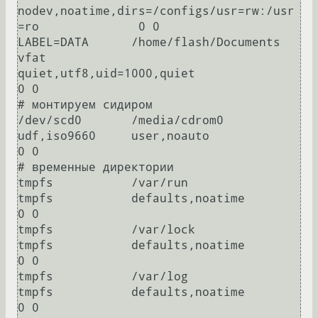
nodev,noatime,dirs=/configs/usr=rw:/usr
=ro              0 0

LABEL=DATA      /home/flash/Documents   
vfat            
quiet,utf8,uid=1000,quiet                               
0 0

# монтируем сидиром

/dev/scd0       /media/cdrom0           
udf,iso9660     user,noauto                                             
0 0

# временные директории

tmpfs           /var/run                
tmpfs           defaults,noatime                                        
0 0

tmpfs           /var/lock               
tmpfs           defaults,noatime                                        
0 0

tmpfs           /var/log                
tmpfs           defaults,noatime                                        
0 0
