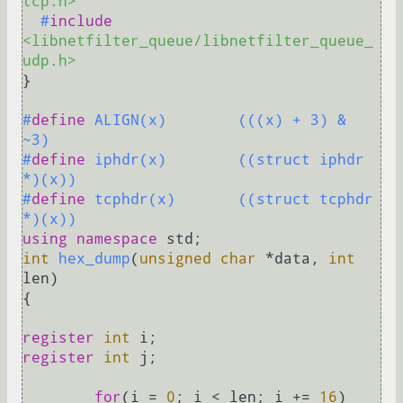
tcp.h>
#
include
<libnetfilter_queue/libnetfilter_queue_
udp.h>
}

#
define
 ALIGN(x)	(((x) + 3) & 
~3)
#
define
 iphdr(x)	((struct iphdr 
*)(x))
#
define
 tcphdr(x)	((struct tcphdr 
*)(x))
using
namespace
int
hex_dump
(
unsigned
char
 *data, 
int
len)
{

register
int
register
int
 j;

for
(i = 
0
; i < len; i += 
16
)
