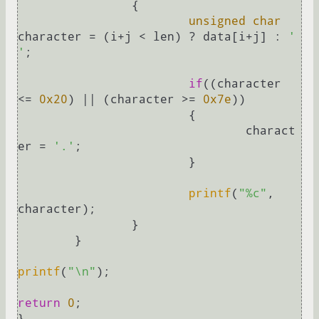
		{

unsigned
char
character = (i+j < len) ? data[i+j] : 
' 
'
;

if
((character 
<= 
0x20
) || (character >= 
0x7e
))

			{

				charact
er = 
'.'
;

			}

printf
(
"%c"
, 
character);

		}

	}

printf
(
"\n"
);

return
0
;

}
