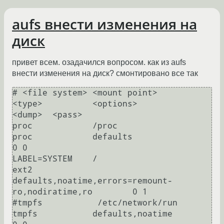
aufs внести изменения на
диск
привет всем. озадачился вопросом. как из aufs
внести изменения на диск? смонтировано все так
# <file system> <mount point>           
<type>          <options>                                  
<dump>  <pass>

proc            /proc                   
proc            defaults                                                
0 0

LABEL=SYSTEM    /                       
ext2            
defaults,noatime,errors=remount-
ro,nodiratime,ro        0 1

#tmpfs           /etc/network/run       
tmpfs           defaults,noatime                                        