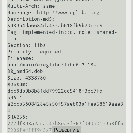
Multi-Arch: same

Homepage: http://www.eglibc.org

Description-md5: 
5089b4da6684d7432ab618fb5b79cec5

Tag: implemented-in::c, role::shared-
lib

Section: libs

Priority: required

Filename: 
pool/main/e/eglibc/libc6_2.13-
38_amd64.deb

Size: 4338780

MD5sum: 
dcc8db0b8b81dd79922cc5418f3bc7fd

SHA1: 
a2ccb5608428e5a50f57aeb03a1fea58619aae3
4

SHA256: 
277df303a2aca247b8ea3f367f949b01e9a3ff6
7206fe41ff943a7a6c93109ed

Развернуть