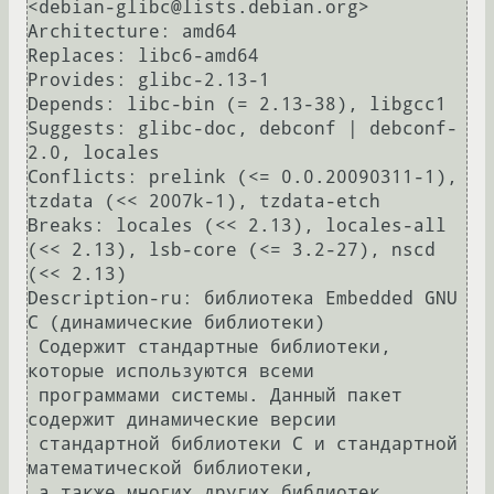
<debian-glibc@lists.debian.org>

Architecture: amd64

Replaces: libc6-amd64

Provides: glibc-2.13-1

Depends: libc-bin (= 2.13-38), libgcc1

Suggests: glibc-doc, debconf | debconf-
2.0, locales

Conflicts: prelink (<= 0.0.20090311-1), 
tzdata (<< 2007k-1), tzdata-etch

Breaks: locales (<< 2.13), locales-all 
(<< 2.13), lsb-core (<= 3.2-27), nscd 
(<< 2.13)

Description-ru: библиотека Embedded GNU 
C (динамические библиотеки)

 Содержит стандартные библиотеки, 
которые используются всеми

 программами системы. Данный пакет 
содержит динамические версии

 стандартной библиотеки C и стандартной 
математической библиотеки,

 а также многих других библиотек.
