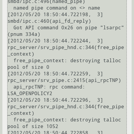
smbd/ipc.c:496(named_pipe)

  named pipe command on <> name

[2012/05/20 18:50:44.722198,  3] 
smbd/ipc.c:460(api_fd_reply)

  Got API command 0x26 on pipe "lsarpc" 
(pnum 334a)

[2012/05/20 18:50:44.722244,  3] 
rpc_server/srv_pipe_hnd.c:344(free_pipe
_context)

  free_pipe_context: destroying talloc 
pool of size 0

[2012/05/20 18:50:44.722259,  3] 
rpc_server/srv_pipe.c:2415(api_rpcTNP)

  api_rpcTNP: rpc command: 
LSA_OPENPOLICY2

[2012/05/20 18:50:44.722296,  3] 
rpc_server/srv_pipe_hnd.c:344(free_pipe
_context)

  free_pipe_context: destroying talloc 
pool of size 1052

[2012/05/20 18:50:44.722858,  3] 