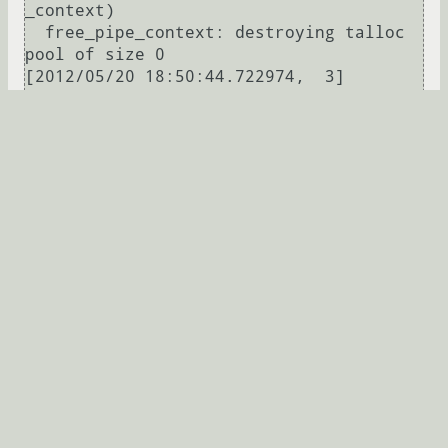
_context)

  free_pipe_context: destroying talloc 
pool of size 0

[2012/05/20 18:50:44.722974,  3] 
rpc_server/srv_pipe.c:2415(api_rpcTNP)

  api_rpcTNP: rpc command: 
LSA_QUERYINFOPOLICY

[2012/05/20 18:50:44.723002,  3] 
rpc_server/srv_pipe_hnd.c:344(free_pipe
_context)

  free_pipe_context: destroying talloc 
pool of size 112

[2012/05/20 18:50:44.723526,  3] 
smbd/process.c:1485(process_smb)

  Transaction 61 of length 132 (0 
toread)

[2012/05/20 18:50:44.723589,  3] 
smbd/process.c:1294(switch_message)

  switch message SMBtrans (pid 5646) 
conn 0xb84d00e0
