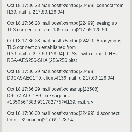
Oct 18 17:36:28 mail postfix/smtpd[22499]: connect from
f139.mail.ru[217.69.128.94]
Oct 18 17:36:28 mail postfix/smtpd[22499]: setting up
TLS connection from f139.mail.ru[217.69.128.94]
Oct 18 17:36:28 mail postfix/smtpd[22499]: Anonymous
TLS connection established from
f139.mail.ru[217.69.128.94]: TLSv1 with cipher DHE-
RSA-AES256-SHA (256/256 bits)
Oct 18 17:36:29 mail postfix/smtpd[22499]:
D9CA5AEC1F9: client=f139.mail.ru[217.69.128.94]
Oct 18 17:36:29 mail postfix/cleanup[22503]:
D9CA5AEC1F9: message-id=
<1350567388.931782775@f139.mail.ru>
Oct 18 17:36:30 mail postfix/smtpd[22499]: disconnect
from f139.mail.ru[217.69.128.94]
=======================