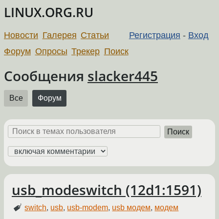
LINUX.ORG.RU
Новости
Галерея
Статьи
Регистрация
-
Вход
Форум
Опросы
Трекер
Поиск
Сообщения
slacker445
Все
Форум
Поиск
usb_modeswitch (12d1:1591)
switch
,
usb
,
usb-modem
,
usb модем
,
модем