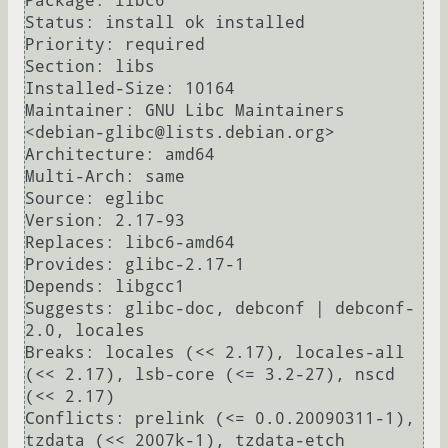
Package: libc6

Status: install ok installed

Priority: required

Section: libs

Installed-Size: 10164

Maintainer: GNU Libc Maintainers 
<debian-glibc@lists.debian.org>

Architecture: amd64

Multi-Arch: same

Source: eglibc

Version: 2.17-93

Replaces: libc6-amd64

Provides: glibc-2.17-1

Depends: libgcc1

Suggests: glibc-doc, debconf | debconf-
2.0, locales

Breaks: locales (<< 2.17), locales-all 
(<< 2.17), lsb-core (<= 3.2-27), nscd 
(<< 2.17)

Conflicts: prelink (<= 0.0.20090311-1), 
tzdata (<< 2007k-1), tzdata-etch
