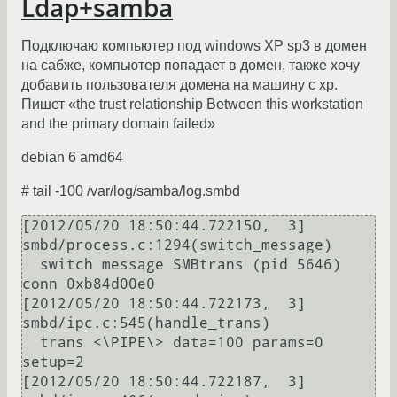
Ldap+samba
Подключаю компьютер под windows XP sp3 в домен
на сабже, компьютер попадает в домен, также хочу
добавить пользователя домена на машину c xp.
Пишет «the trust relationship Between this workstation
and the primary domain failed»
debian 6 amd64
# tail -100 /var/log/samba/log.smbd
[2012/05/20 18:50:44.722150,  3] 
smbd/process.c:1294(switch_message)

  switch message SMBtrans (pid 5646) 
conn 0xb84d00e0

[2012/05/20 18:50:44.722173,  3] 
smbd/ipc.c:545(handle_trans)

  trans <\PIPE\> data=100 params=0 
setup=2

[2012/05/20 18:50:44.722187,  3] 