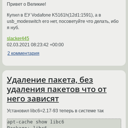
Привет о Великие!
Купил в ЕУ Vodafone K5161h(12d1:1591), а в
usb_modeswitch его нет, посоветуйте что делать, ибо
я нуб.
slacker445
02.03.2021 08:23:42 +00:00
2 комментария
Удаление пакета, без
удаления пакетов что от
него зависят
Установил libc6=2.17-93 теперь в системе так
apt-cache show libc6
