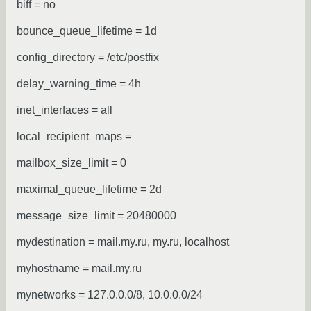
biff = no
bounce_queue_lifetime = 1d
config_directory = /etc/postfix
delay_warning_time = 4h
inet_interfaces = all
local_recipient_maps =
mailbox_size_limit = 0
maximal_queue_lifetime = 2d
message_size_limit = 20480000
mydestination = mail.my.ru, my.ru, localhost
myhostname = mail.my.ru
mynetworks = 127.0.0.0/8, 10.0.0.0/24