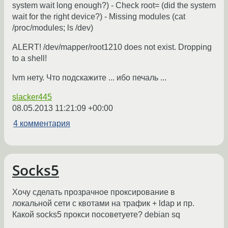
system wait long enough?) - Check root= (did the system
wait for the right device?) - Missing modules (cat
/proc/modules; ls /dev)
ALERT! /dev/mapper/root1210 does not exist. Dropping
to a shell!
lvm нету. Что подскажите ... ибо печаль ...
slacker445
08.05.2013 11:21:09 +00:00
4 комментария
Socks5
Хочу сделать прозрачное проксирование в
локальной сети с квотами на трафик + ldap и пр.
Какой socks5 прокси посоветуете? debian sq