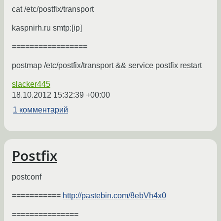
cat /etc/postfix/transport
kaspnirh.ru smtp:[ip]
=================
postmap /etc/postfix/transport && service postfix restart
slacker445
18.10.2012 15:32:39 +00:00
1 комментарий
Postfix
postconf
===========
http://pastebin.com/8ebVh4x0
===============