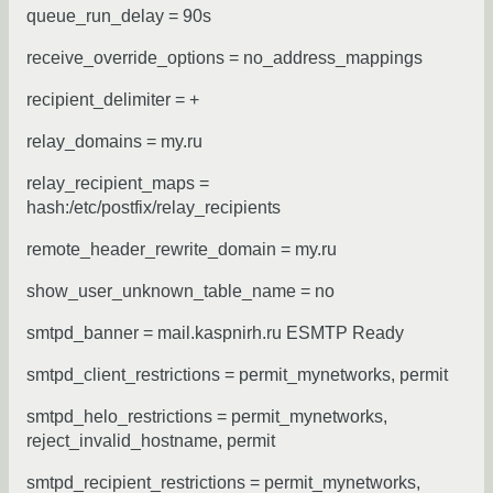
queue_run_delay = 90s
receive_override_options = no_address_mappings
recipient_delimiter = +
relay_domains = my.ru
relay_recipient_maps =
hash:/etc/postfix/relay_recipients
remote_header_rewrite_domain = my.ru
show_user_unknown_table_name = no
smtpd_banner = mail.kaspnirh.ru ESMTP Ready
smtpd_client_restrictions = permit_mynetworks, permit
smtpd_helo_restrictions = permit_mynetworks,
reject_invalid_hostname, permit
smtpd_recipient_restrictions = permit_mynetworks,