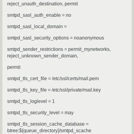
reject_unauth_destination, permit
smtpd_sasl_auth_enable = no
smtpd_sasl_local_domain =
smtpd_sasl_security_options = noanonymous
smtpd_sender_restrictions = permit_mynetworks,
reject_unknown_sender_domain,
permit
smtpd_tls_cert_file = /etc/ssl/certs/mail.pem
smtpd_tls_key_file = /etc/ssl/private/mail.key
smtpd_tls_loglevel = 1
smtpd_tls_security_level = may
smtpd_tls_session_cache_database =
btree:${queue_directory}/smtpd_scache