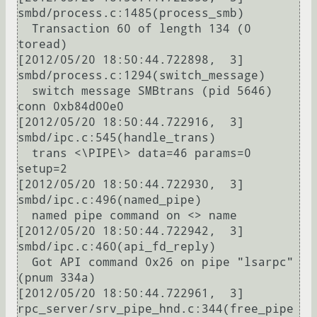
smbd/process.c:1485(process_smb)

  Transaction 60 of length 134 (0 
toread)

[2012/05/20 18:50:44.722898,  3] 
smbd/process.c:1294(switch_message)

  switch message SMBtrans (pid 5646) 
conn 0xb84d00e0

[2012/05/20 18:50:44.722916,  3] 
smbd/ipc.c:545(handle_trans)

  trans <\PIPE\> data=46 params=0 
setup=2

[2012/05/20 18:50:44.722930,  3] 
smbd/ipc.c:496(named_pipe)

  named pipe command on <> name

[2012/05/20 18:50:44.722942,  3] 
smbd/ipc.c:460(api_fd_reply)

  Got API command 0x26 on pipe "lsarpc" 
(pnum 334a)

[2012/05/20 18:50:44.722961,  3] 
rpc_server/srv_pipe_hnd.c:344(free_pipe