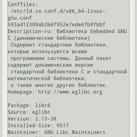
Conffiles:

 /etc/ld.so.conf.d/x86_64-linux-
gnu.conf 
593ad12389ab2b6f952e7ede67b8fbbf

Description-ru: библиотека Embedded GNU 
C (динамические библиотеки)

 Содержит стандартные библиотеки, 
которые используются всеми

 программами системы. Данный пакет 
содержит динамические версии

 стандартной библиотеки C и стандартной 
математической библиотеки,

 а также многих других библиотек.

Homepage: http://www.eglibc.org

Package: libc6

Source: eglibc

Version: 2.13-38

Installed-Size: 9517

Maintainer: GNU Libc Maintainers 