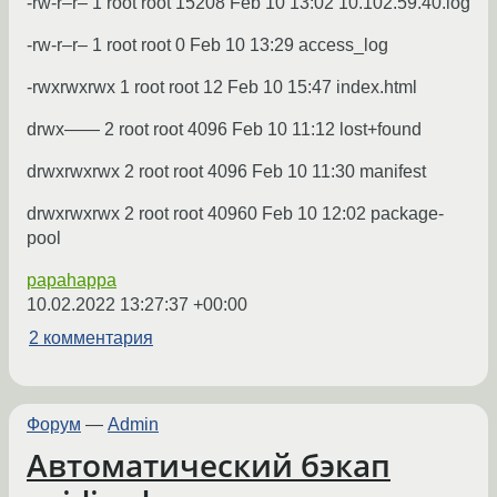
-rw-r–r– 1 root root 15208 Feb 10 13:02 10.102.59.40.log
-rw-r–r– 1 root root 0 Feb 10 13:29 access_log
-rwxrwxrwx 1 root root 12 Feb 10 15:47 index.html
drwx—— 2 root root 4096 Feb 10 11:12 lost+found
drwxrwxrwx 2 root root 4096 Feb 10 11:30 manifest
drwxrwxrwx 2 root root 40960 Feb 10 12:02 package-
pool
papahappa
10.02.2022 13:27:37 +00:00
2 комментария
Форум
—
Admin
Автоматический бэкап