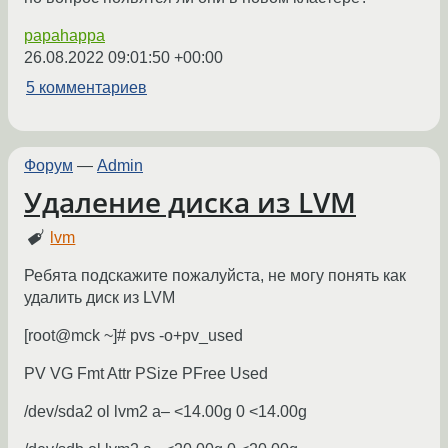
papahappa
26.08.2022 09:01:50 +00:00
5 комментариев
Форум
—
Admin
Удаление диска из LVM
lvm
Ребята подскажите пожалуйста, не могу понять как
удалить диск из LVM
[root@mck ~]# pvs -o+pv_used
PV VG Fmt Attr PSize PFree Used
/dev/sda2 ol lvm2 a– <14.00g 0 <14.00g