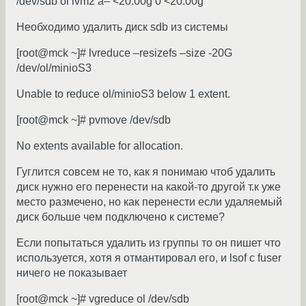
/dev/sdb ol lvm2 a– <20.00g 0 <20.00g
Необходимо удалить диск sdb из системы
[root@mck ~]# lvreduce –resizefs –size -20G
/dev/ol/minioS3
Unable to reduce ol/minioS3 below 1 extent.
[root@mck ~]# pvmove /dev/sdb
No extents available for allocation.
Гуглится совсем не то, как я понимаю чтоб удалить
диск нужно его перенести на какой-то другой т.к уже
место размечено, но как перенести если удаляемый
диск больше чем подключено к системе?
Если попытаться удалить из группы то он пишет что
используется, хотя я отмантировал его, и lsof с fuser
ничего не показывает
[root@mck ~]# vgreduce ol /dev/sdb