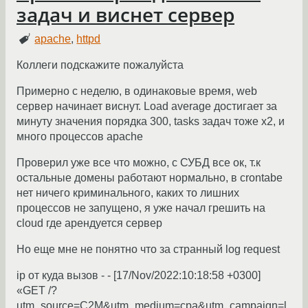
задач и виснет сервер
apache
,
httpd
Коллеги подскажите пожалуйста
Примерно с неделю, в одинаковые время, web
сервер начинает виснут. Load average достигает за
минуту значения порядка 300, tasks задач тоже х2, и
много процессов apache
Проверил уже все что можно, с СУБД все ок, т.к
остальные домены работают нормально, в crontabe
нет ничего криминального, каких то лишних
процессов не запущено, я уже начал грешить на
cloud где арендуется сервер
Но еще мне не понятно что за странный log request
ip от куда вызов - - [17/Nov/2022:10:18:58 +0300]
«GET /?
utm_source=C2M&utm_medium=cpa&utm_campaign=l