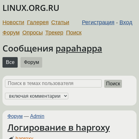
LINUX.ORG.RU
Новости
Галерея
Статьи
Регистрация
-
Вход
Форум
Опросы
Трекер
Поиск
Сообщения
papahappa
Все
Форум
Поиск
Форум
—
Admin
Логирование в haproxy
haproxy