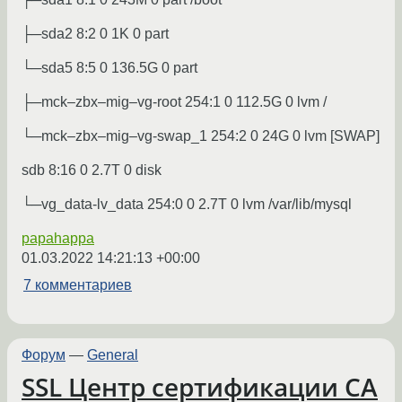
├─sda2 8:2 0 1K 0 part
└─sda5 8:5 0 136.5G 0 part
├─mck–zbx–mig–vg-root 254:1 0 112.5G 0 lvm /
└─mck–zbx–mig–vg-swap_1 254:2 0 24G 0 lvm [SWAP]
sdb 8:16 0 2.7T 0 disk
└─vg_data-lv_data 254:0 0 2.7T 0 lvm /var/lib/mysql
papahappa
01.03.2022 14:21:13 +00:00
7 комментариев
Форум
—
General
SSL Центр сертификации CA