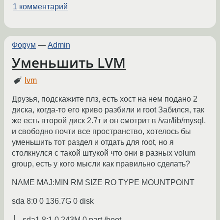
1 комментарий
Форум
—
Admin
Уменьшить LVM
lvm
Друзья, подскажите плз, есть хост на нем подано 2
диска, когда-то его криво разбили и root Забился, так
же есть второй диск 2.7т и он смотрит в /var/lib/mysql,
и свободно почти все пространство, хотелось бы
уменьшить тот раздел и отдать для root, но я
столкнулся с такой штукой что они в разных volum
group, есть у кого мысли как правильно сделать?
NAME MAJ:MIN RM SIZE RO TYPE MOUNTPOINT
sda 8:0 0 136.7G 0 disk
├─sda1 8:1 0 243M 0 part /boot