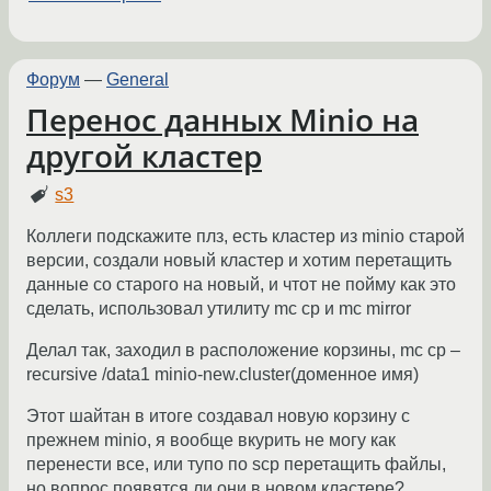
Форум
—
General
Перенос данных Minio на
другой кластер
s3
Коллеги подскажите плз, есть кластер из minio старой
версии, создали новый кластер и хотим перетащить
данные со старого на новый, и чтот не пойму как это
сделать, использовал утилиту mc cp и mc mirror
Делал так, заходил в расположение корзины, mc cp –
recursive /data1 minio-new.cluster(доменное имя)
Этот шайтан в итоге создавал новую корзину с
прежнем minio, я вообще вкурить не могу как
перенести все, или тупо по scp перетащить файлы,
но вопрос появятся ли они в новом кластере?