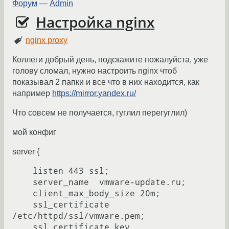
Форум
—
Admin
Настройка nginx
nginx proxy
Коллеги добрый день, подскажите пожалуйста, уже
голову сломал, нужно настроить nginx чтоб
показывал 2 папки и все что в них находится, как
например
https://mirror.yandex.ru/
Что совсем не получается, гуглил перегуглил)
мой конфиг
server {
    listen 443 ssl;

    server_name  vmware-update.ru;

    client_max_body_size 20m;

    ssl_certificate 
/etc/httpd/ssl/vmware.pem;

    ssl_certificate_key 