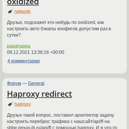
oxidized
network
Друзья, подскажет кто-нибудь по oxidized, как
настроить авто бэкапы конфигов допустим раз в
сутки?
papahappa
09.12.2021 13:38:16 +00:00
4 комментария
Форум
—
General
Haproxy redirect
haproxy
Друзья такой вопрос, поставил архитектор задачу
настроить переброс трафика с нашсайт/api/fl на
sbbe.group-ib.ru/api/fl с помощью haproxy. И я что-то