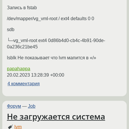
Запись в fstab
/dev/mapper/vg_vml-root / ext4 defaults 0 0
sdb
└─vg_vml-root ext4 0d86b4d0-cb4c-4b91-90de-
0a236c21be45
lsblk Не показывает что lvm мапится в «/»
papahappa
20.02.2023 13:28:39 +00:00
4 комментария
Форум
—
Job
Не загружается система
lvm