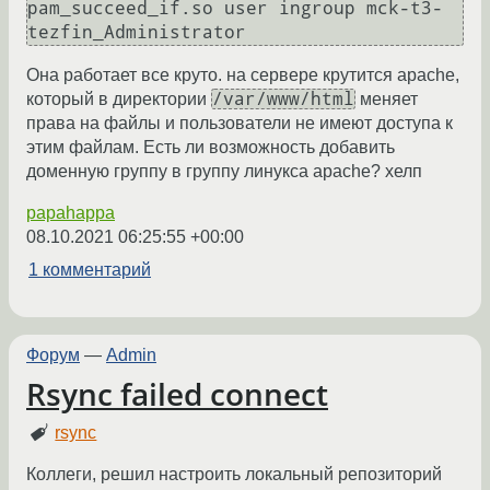
pam_succeed_if.so user ingroup mck-t3-
Она работает все круто. на сервере крутится apache,
/var/www/html
который в директории
меняет
права на файлы и пользователи не имеют доступа к
этим файлам. Есть ли возможность добавить
доменную группу в группу линукcа apache? хелп
papahappa
08.10.2021 06:25:55 +00:00
1 комментарий
Форум
—
Admin
Rsync failed connect
rsync
Коллеги, решил настроить локальный репозиторий