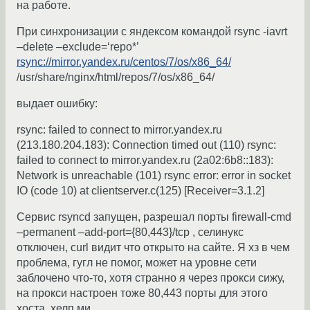
на работе.
При синхронизации с яндексом командой rsync -iavrt
–delete –exclude=‘repo*’
rsync://mirror.yandex.ru/centos/7/os/x86_64/
/usr/share/nginx/html/repos/7/os/x86_64/
выдает ошибку:
rsync: failed to connect to mirror.yandex.ru
(213.180.204.183): Connection timed out (110) rsync:
failed to connect to mirror.yandex.ru (2a02:6b8::183):
Network is unreachable (101) rsync error: error in socket
IO (code 10) at clientserver.c(125) [Receiver=3.1.2]
Сервис rsyncd запущен, разрешал порты firewall-cmd
–permanent –add-port={80,443}/tcp , селинукс
отключен, curl видит что открыто на сайте. Я хз в чем
проблема, гугл не помог, может на уровне сети
заблочено что-то, хотя странно я через прокси сижу,
на прокси настроен тоже 80,443 порты для этого
хоста, хелп ми