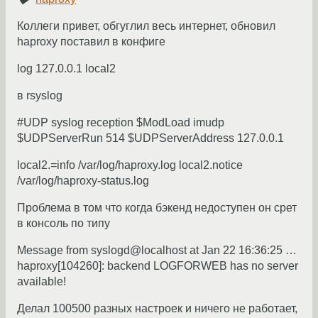
Коллеги привет, обгуглил весь интернет, обновил
haproxy поставил в конфиге
log 127.0.0.1 local2
в rsyslog
#UDP syslog reception $ModLoad imudp
$UDPServerRun 514 $UDPServerAddress 127.0.0.1
local2.=info /var/log/haproxy.log local2.notice
/var/log/haproxy-status.log
Проблема в том что когда бэкенд недоступен он срет
в консоль по типу
Message from syslogd@localhost at Jan 22 16:36:25 …
haproxy[104260]: backend LOGFORWEB has no server
available!
Делал 100500 разных настроек и ничего не работает,