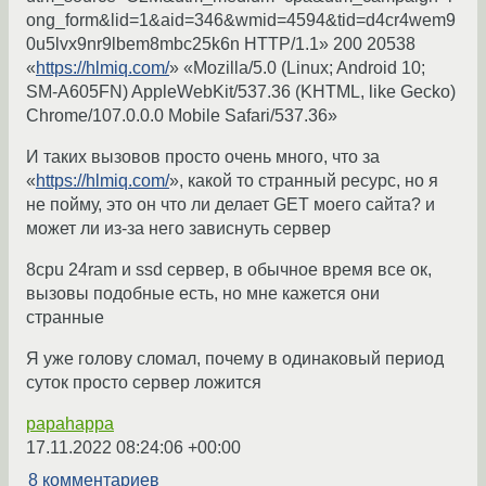
ong_form&lid=1&aid=346&wmid=4594&tid=d4cr4wem9
0u5lvx9nr9lbem8mbc25k6n HTTP/1.1» 200 20538
«
https://hlmiq.com/
» «Mozilla/5.0 (Linux; Android 10;
SM-A605FN) AppleWebKit/537.36 (KHTML, like Gecko)
Chrome/107.0.0.0 Mobile Safari/537.36»
И таких вызовов просто очень много, что за
«
https://hlmiq.com/
», какой то странный ресурс, но я
не пойму, это он что ли делает GET моего сайта? и
может ли из-за него зависнуть сервер
8cpu 24ram и ssd сервер, в обычное время все ок,
вызовы подобные есть, но мне кажется они
странные
Я уже голову сломал, почему в одинаковый период
суток просто сервер ложится
papahappa
17.11.2022 08:24:06 +00:00
8 комментариев