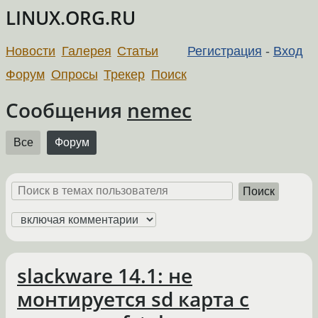
LINUX.ORG.RU
Новости
Галерея
Статьи
Регистрация
-
Вход
Форум
Опросы
Трекер
Поиск
Сообщения
nemec
Все
Форум
Поиск
slackware 14.1: не
монтируется sd карта с