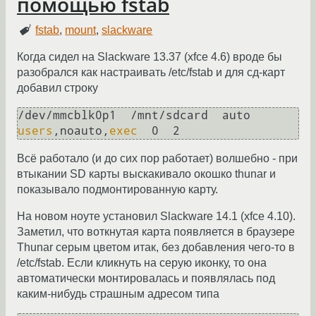
помощью fstab
fstab
,
mount
,
slackware
Когда сидел на Slackware 13.37 (xfce 4.6) вроде бы
разобрался как настраивать /etc/fstab и для сд-карт
добавил строку
/dev/mmcblk0p1  /mnt/sdcard  auto  
users
,noauto,
exec
  0  2
Всё работало (и до сих пор работает) волшебно - при
втыкании SD карты выскакивало окошко thunar и
показывало подмонтированную карту.
На новом ноуте установил Slackware 14.1 (xfce 4.10).
Заметил, что воткнутая карта появляется в браузере
Thunar серым цветом итак, без добавления чего-то в
/etc/fstab. Если кликнуть на серую иконку, то она
автоматически монтировалась и появлялась под
каким-нибудь страшным адресом типа