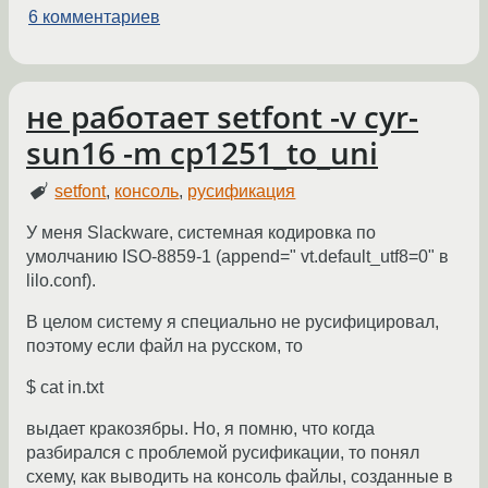
6 комментариев
не работает setfont -v cyr-
sun16 -m cp1251_to_uni
setfont
,
консоль
,
русификация
У меня Slackware, системная кодировка по
умолчанию ISO-8859-1 (append=" vt.default_utf8=0" в
lilo.conf).
В целом систему я специально не русифицировал,
поэтому если файл на русском, то
$ cat in.txt
выдает кракозябры. Но, я помню, что когда
разбирался с проблемой русификации, то понял
схему, как выводить на консоль файлы, созданные в