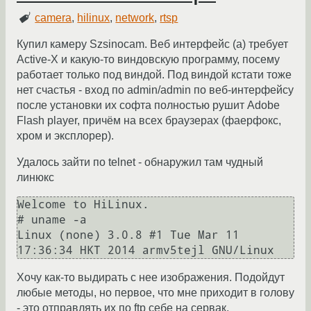
camera
,
hilinux
,
network
,
rtsp
Купил камеру Szsinocam. Веб интерфейс (а) требует
Active-X и какую-то виндовскую программу, посему
работает только под виндой. Под виндой кстати тоже
нет счастья - вход по admin/admin по веб-интерфейсу
после установки их софта полностью рушит Adobe
Flash player, причём на всех браузерах (фаерфокс,
хром и эксплорер).
Удалось зайти по telnet - обнаружил там чудный
линюкс
Welcome to HiLinux.

# uname -a

Linux (none) 3.0.8 #1 Tue Mar 11 
17:36:34 HKT 2014 armv5tejl GNU/Linux
Хочу как-то выдирать с нее изображения. Подойдут
любые методы, но первое, что мне приходит в голову
- это отправлять их по ftp себе на сервак.