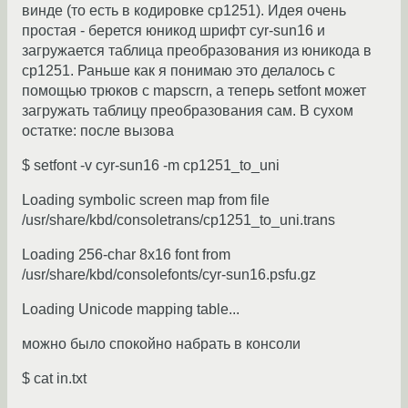
винде (то есть в кодировке cp1251). Идея очень
простая - берется юникод шрифт cyr-sun16 и
загружается таблица преобразования из юникода в
cp1251. Раньше как я понимаю это делалось с
помощью трюков с mapscrn, а теперь setfont может
загружать таблицу преобразования сам. В сухом
остатке: после вызова
$ setfont -v cyr-sun16 -m cp1251_to_uni
Loading symbolic screen map from file
/usr/share/kbd/consoletrans/cp1251_to_uni.trans
Loading 256-char 8x16 font from
/usr/share/kbd/consolefonts/cyr-sun16.psfu.gz
Loading Unicode mapping table...
можно было спокойно набрать в консоли
$ cat in.txt