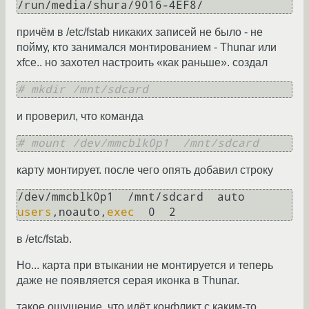
/run/media/shura/9016-4EF8/
причём в /etc/fstab никаких записей не было - не
пойму, кто занимался монтированием - Thunar или
xfce.. но захотел настроить «как раньше». создал
# mkdir /mnt/sdcard
и проверил, что команда
# mount /dev/mmcblk0p1  /mnt/sdcard
карту монтирует. после чего опять добавил строку
/dev/mmcblk0p1  /mnt/sdcard  auto  
users
,noauto,
exec
  0  2
в /etc/fstab.
Но... карта при втыкании не монтируется и теперь
даже не появляется серая иконка в Thunar.
такое ощущение, что идёт конфликт с каким-то