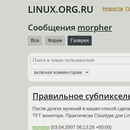
LINUX.ORG.RU
Новости
Г
Сообщения
morpher
Все
Форум
Галерея
Правильное субпиксел
После долгих мучений я нашел способ сдел
TFT мониторе. Практически Cleartype для Lin
morpher
(
03.04.2007 06:13:26 +00:00
)