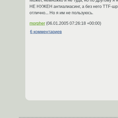
Может, немножко и не туда, но по другому я 
НЕ НУЖЕН антиалиасинг, а без него TTF-шри
отлично... Но я им не пользуюсь.
morpher
(
06.01.2005 07:26:18 +00:00
)
6 комментариев