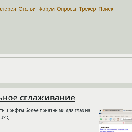
алерея
Статьи
Форум
Опросы
Трекер
Поиск
ьное сглаживание
ать шрифты более приятными для глаз на
ux :)