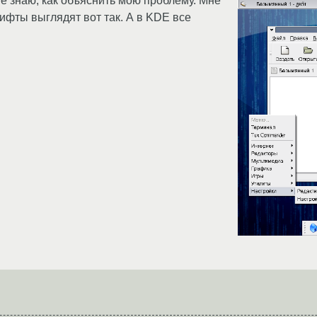
не знаю, как объяснить мою проблему. Мне
фты выглядят вот так. А в KDE все