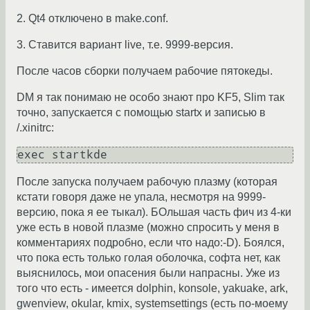
2. Qt4 отключено в make.conf.
3. Ставится вариант live, т.е. 9999-версия.
После часов сборки получаем рабочие пятокеды.
DM я так понимаю не особо знают про KF5, Slim так
точно, запускается с помощью startx и записью в
/.xinitrc:
exec startkde
После запуска получаем рабочую плазму (которая
кстати говоря даже не упала, несмотря на 9999-
версию, пока я ее тыкал). БОльшая часть фич из 4-ки
уже есть в новой плазме (можно спросить у меня в
комментариях подробно, если что надо:-D). Боялся,
что пока есть только голая оболочка, софта нет, как
выяснилось, мои опасения были напрасны. Уже из
того что есть - имеется dolphin, konsole, yakuake, ark,
gwenview, okular, kmix, systemsettings (есть по-моему