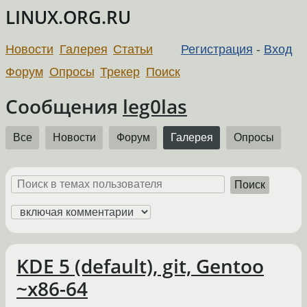
LINUX.ORG.RU
Новости
Галерея
Статьи
Регистрация
-
Вход
Форум
Опросы
Трекер
Поиск
Сообщения
leg0las
Все
Новости
Форум
Галерея
Опросы
Поиск
KDE 5 (default), git, Gentoo
~x86-64