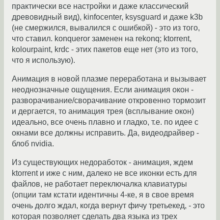
практически все настройки и даже классический
древовидный вид), kinfocenter, ksysguard и даже k3b
(не смержился, вывалился с ошибкой) - это из того,
что ставил. konqueror заменен на rekonq; ktorrent,
kolourpaint, krdc - этих пакетов еще нет (это из того,
что я использую).
Анимация в новой плазме переработана и вызывает
неоднозначные ощущения. Если анимация окон -
разворачивание/сворачивание откровенно тормозит
и дергается, то анимация трея (всплывание окон)
идеально, все очень плавно и гладко, т.е. по идее с
окнами все должны исправить. Да, видеодрайвер -
блоб nvidia.
Из существующих недоработок - анимация, ждем
ktorrent и иже с ним, далеко не все иконки есть для
файлов, не работает переключалка клавиатуры
(опции там кстати идентичны 4-ке, я в свое время
очень долго ждал, когда вернут фичу третьекед, - это
которая позволяет сделать два языка из трех