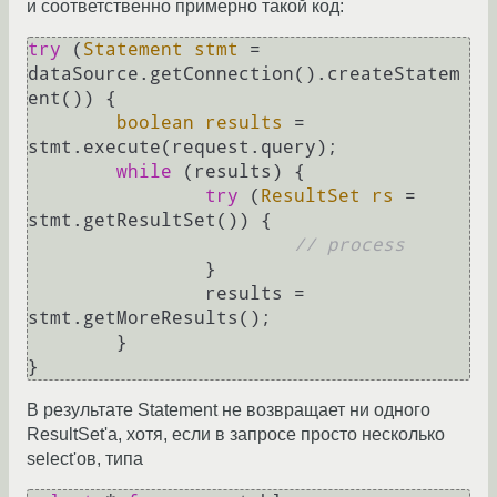
и соответственно примерно такой код:
try
 (
Statement
stmt
=
dataSource.getConnection().createStatem
ent()) {

boolean
results
=
stmt.execute(request.query);

while
 (results) {

try
 (
ResultSet
rs
=
stmt.getResultSet()) {

// process
		}

		results = 
stmt.getMoreResults();

	}

В результате Statement не возвращает ни одного
ResultSet'а, хотя, если в запросе просто несколько
select'ов, типа