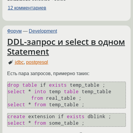
12 комментариев
Форум
—
Development
DDL-запрос и select в одном
Statement
jdbc
,
postgresql
Есть пара запросов, примерно таких:
drop
table
 if 
exists
select
*
into
 temp 
table
 temp_table

from
select
*
from
create
 extension if 
exists
select
*
from