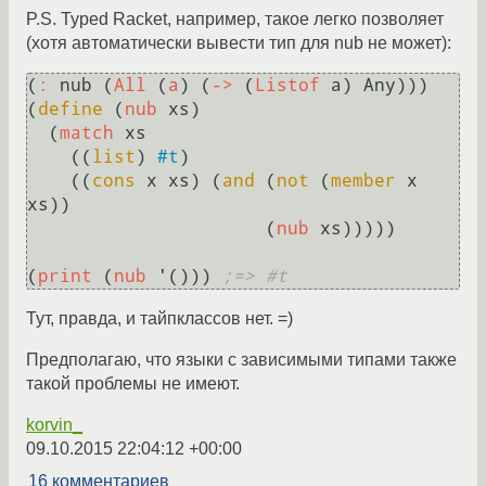
P.S. Typed Racket, например, такое легко позволяет
(хотя автоматически вывести тип для nub не может):
(
:
 nub (
All
 (
a
) (
->
 (
Listof
 a) Any)))

(
define
 (
nub
 xs)

  (
match
 xs

    ((
list
) 
#t
)

    ((
cons
 x xs) (
and
 (
not
 (
member
 x 
xs))

                      (
nub
 xs)))))

(
print
 (
nub
 '())) 
;=> #t
Тут, правда, и тайпклассов нет. =)
Предполагаю, что языки с зависимыми типами также
такой проблемы не имеют.
korvin_
09.10.2015 22:04:12 +00:00
16 комментариев