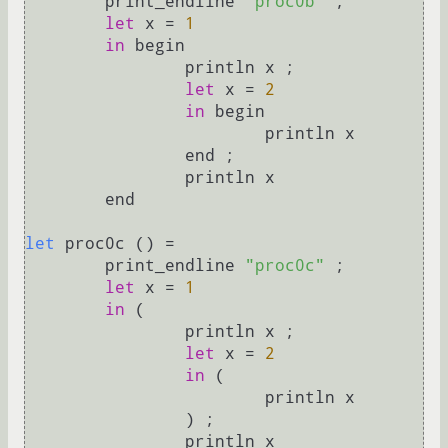
	print_endline 
"proc0b"
 ;

let
 x = 
1
in
 begin

		println x ;

let
 x = 
2
in
 begin

			println x

		end ;

		println x

	end

let
 proc0c () =

	print_endline 
"proc0c"
 ;

let
 x = 
1
in
 (

		println x ;

let
 x = 
2
in
 (

			println x

		) ;

		println x
