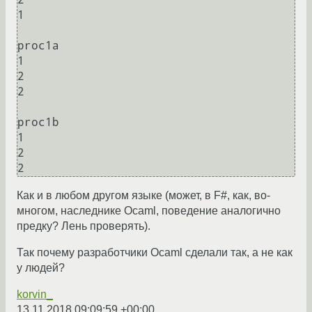
1

proc1a

1

2

2

proc1b

1

2

Как и в любом другом языке (может, в F#, как, во-
многом, наследнике Ocaml, поведение аналогично
предку? Лень проверять).
Так почему разработчики Ocaml сделали так, а не как
у людей?
korvin_
13.11.2018 09:09:59 +00:00