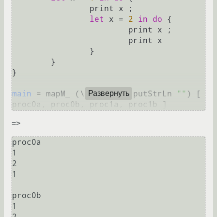
		print x ;

let
 x = 
2
in
do
 {

			print x ;

			print x

		}

	}

}

main
 = mapM_ (\p -> p >> putStrLn 
""
) [ 
Развернуть
=>
proc0a

1

2

1

proc0b

1

2
