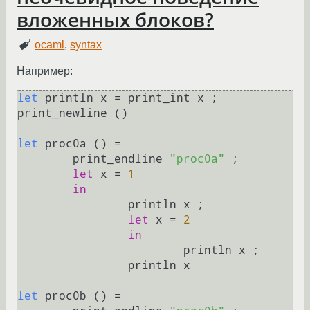
вложенных блоков?
ocaml
,
syntax
Например:
let
 println x = print_int x ; 
print_newline ()

let
 proc0a () =

	print_endline 
"proc0a"
 ;

let
 x = 
1
in
		println x ;

let
 x = 
2
in
			println x ;

		println x

let
 proc0b () =
