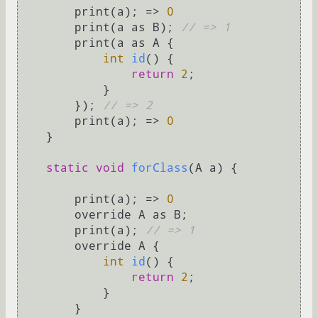
        print(a); => 
0
        print(a as B); 
// => 1
        print(a as A {

int
id
()
 {

return
2
;

            }

        }); 
// => 2
        print(a); => 
0
    }

static
void
forClass
(A a)
 {

        print(a); => 
0
        override A as B;

        print(a); 
// => 1
        override A {

int
id
()
 {

return
2
;

            }

        }
