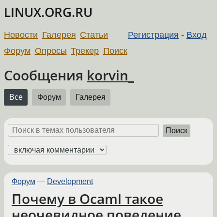
LINUX.ORG.RU
Новости
Галерея
Статьи
Регистрация
-
Вход
Форум
Опросы
Трекер
Поиск
Сообщения
korvin_
Все
Форум
Галерея
Поиск
Форум
—
Development
Почему в Ocaml такое
неочевидное поведение