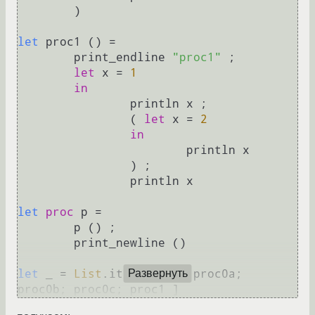
	)

let
 proc1 () =

	print_endline 
"proc1"
 ;

let
 x = 
1
in
		println x ;

		( 
let
 x = 
2
in
			println x

		) ;

		println x

let
proc
 p =

	p () ;

	print_newline ()

let
 _ = 
List
.iter 
proc
 [ proc0a; 
Развернуть