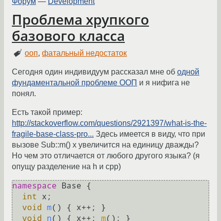
Форум
—
Development
Проблема хрупкого
базового класса
ооп
,
фатальный недостаток
Сегодня один индивидуум рассказал мне об
одной
фундаментальной проблеме ООП
и я нифига не
понял.
Есть такой пример:
http://stackoverflow.com/questions/2921397/what-is-the-
fragile-base-class-pro...
Здесь имеется в виду, что при
вызове Sub::m() x увеличится на единицу дважды?
Но чем это отличается от любого другого языка? (я
опущу разделение на h и cpp)
namespace
 Base {

int
 x;

void
m
()
{ x++; }

void
n
()
{ x++; 
m
(); }
