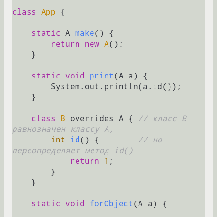
class
App
 {

static
 A 
make
()
 {

return
new
A
();

    }

static
void
print
(A a)
 {

        System.out.println(a.id());

    }

class
B
 overrides A { 
// класс B 
равнозначен классу A,
int
id
()
 {        
// но 
переопределяет метод id()
return
1
;

        }

    }

static
void
forObject
(A a)
 {
