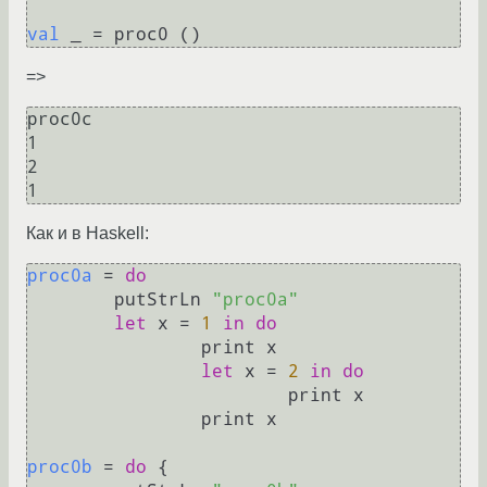
val
=>
proc0c

1

2

Как и в Haskell:
proc0a
 = 
do
	putStrLn 
"proc0a"
let
 x = 
1
in
do
		print x

let
 x = 
2
in
do
			print x

		print x

proc0b
 = 
do
 {
