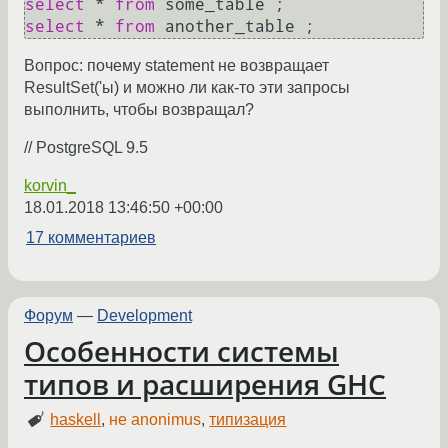
select
*
from
select
*
from
Вопрос: почему statement не возвращает
ResultSet('ы) и можно ли как-то эти запросы
выполнить, чтобы возвращал?
// PostgreSQL 9.5
korvin_
18.01.2018 13:46:50 +00:00
17 комментариев
Форум
—
Development
Особенности системы
типов и расширения GHC
haskell
,
не anonimus
,
типизация