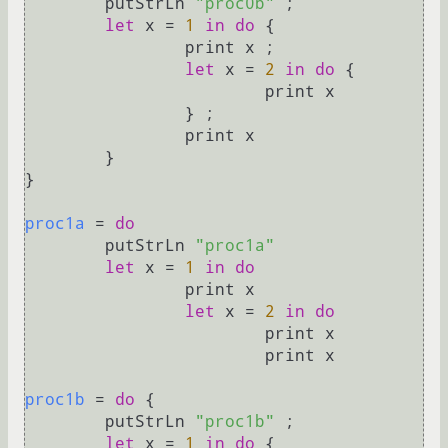
	putStrLn 
"proc0b"
 ;

let
 x = 
1
in
do
 {

		print x ;

let
 x = 
2
in
do
 {

			print x

		} ;

		print x

	}

}

proc1a
 = 
do
	putStrLn 
"proc1a"
let
 x = 
1
in
do
		print x

let
 x = 
2
in
do
			print x

			print x

proc1b
 = 
do
 {

	putStrLn 
"proc1b"
 ;

let
 x = 
1
in
do
 {
