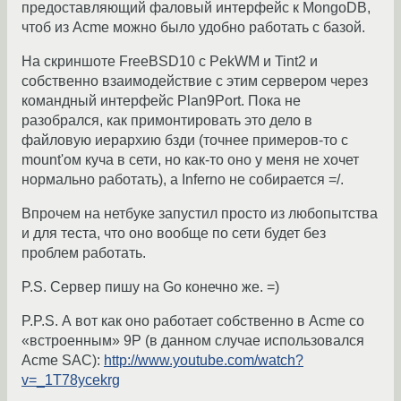
предоставляющий фаловый интерфейс к MongoDB,
чтоб из Acme можно было удобно работать с базой.
На скриншоте FreeBSD10 с PekWM и Tint2 и
собственно взаимодействие с этим сервером через
командный интерфейс Plan9Port. Пока не
разобрался, как примонтировать это дело в
файловую иерархию бзди (точнее примеров-то с
mount'ом куча в сети, но как-то оно у меня не хочет
нормально работать), а Inferno не собирается =/.
Впрочем на нетбуке запустил просто из любопытства
и для теста, что оно вообще по сети будет без
проблем работать.
P.S. Сервер пишу на Go конечно же. =)
P.P.S. А вот как оно работает собственно в Acme со
«встроенным» 9P (в данном случае использовался
Acme SAC):
http://www.youtube.com/watch?
v=_1T78ycekrg