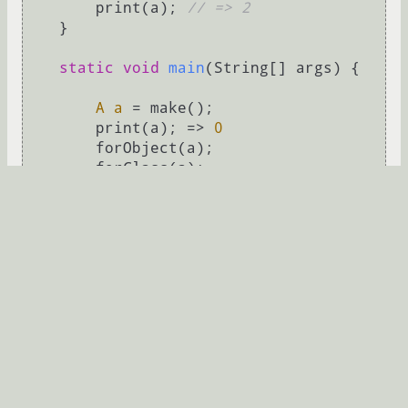
        print(a); 
// => 2
    }

static
void
main
(String[] args)
 {

A
a
=
 make();

        print(a); => 
0
        forObject(a);

        forClass(a);

        print(a); => 
0
    }

Развернуть
}
Или хотя бы часть из того, что есть в примере.
P.S. Классово/методовое ООП не обязательно,
процедуры или функции тоже подойдут.
P.P.S. Кроме CL =)
korvin_
29.12.2011 14:43:17 +00:00