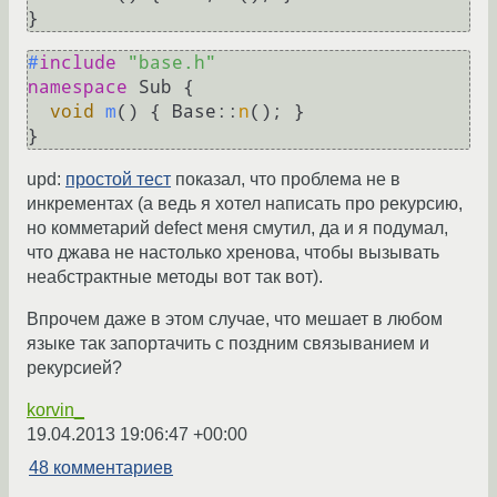
}
#
include
"base.h"
namespace
 Sub {

void
m
()
{ Base::
n
(); }

}
upd:
простой тест
показал, что проблема не в
инкрементах (а ведь я хотел написать про рекурсию,
но комметарий defect меня смутил, да и я подумал,
что джава не настолько хренова, чтобы вызывать
неабстрактные методы вот так вот).
Впрочем даже в этом случае, что мешает в любом
языке так запортачить с поздним связыванием и
рекурсией?
korvin_
19.04.2013 19:06:47 +00:00
48 комментариев