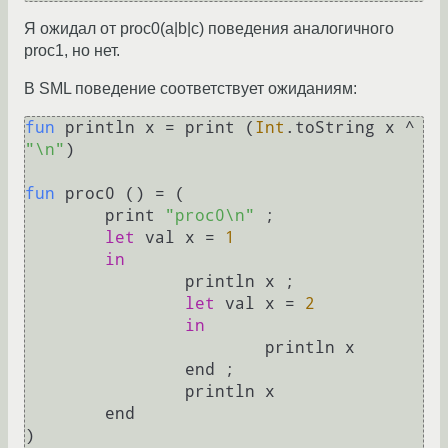
Я ожидал от proc0(a|b|c) поведения аналогичного
proc1, но нет.
В SML поведение соответствует ожиданиям:
fun
 println x = print (
Int
.toString x ^ 
"\n"
)

fun
 proc0 () = (

	print 
"proc0\n"
 ;

let
 val x = 
1
in
		println x ;

let
 val x = 
2
in
			println x

		end ;

		println x

	end

)
