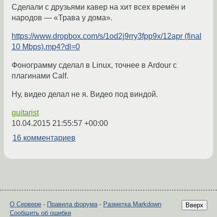
Сделали с друзьями кавер на хит всех времён и
народов — «Трава у дома».
https://www.dropbox.com/s/1od2j9rry3fpp9x/12apr (final
10 Mbps).mp4?dl=0
Фонограмму сделал в Linux, точнее в Ardour с
плагинами Calf.
Ну, видео делал не я. Видео под виндой.
guitarist
10.04.2015 21:55:57 +00:00
16 комментариев
О Сервере
-
Правила форума
-
Разметка Markdown
Вверх
Сообщить об ошибке