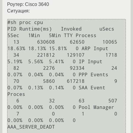
Роутер: Cisco 3640
Ситуация:
#sh proc cpu

PID Runtime(ms)   Invoked      uSecs   
5Sec   1Min   5Min TTY Process 

  13      630608     62650      10065 
18.63% 18.13% 15.81%   0 ARP Input        

  34      221812    129107       1718  
5.19%  5.56%  5.41%   0 IP Input         

  82        2276     92334         24  
0.07%  0.04%  0.04%   0 PPP Events       

  70        5860    617218          9  
0.07%  0.13%  0.14%   0 SAA Event 
Proces 

   6          32        63        507  
0.00%  0.00%  0.00%   0 Pool Manager     

   7           0         1          0  
0.00%  0.00%  0.00%   0 
AAA_SERVER_DEADT 
