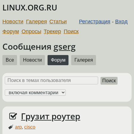
LINUX.ORG.RU
Новости
Галерея
Статьи
Регистрация
-
Вход
Форум
Опросы
Трекер
Поиск
Сообщения
gserg
Все
Новости
Форум
Галерея
Поиск
Грузит роутер
arp
,
cisco