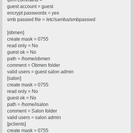
guest account = guest
encrypt passwords = yes
smb passwd file = /etc/samba/smbpasswd
[obmen]
create mask = 0755
read only = No
guest ok = No
path = /home/obmen
comment = Obmen folder
valid users = guest salon admin
[salon]
create mask = 0755
read only = No
guest ok = No
path = /home/isalon
comment = Salon folder
valid users = salon admin
[pclients]
create mask = 0755