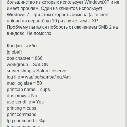
большинство из которых использует WindowsXP и не
имеет проблем. Один из клиентов использует
Windows 7. При этом скорость обмена (а точнее
upload на сервер) до 10 раз ниже, чем с XP.
Проблему пытался побороть отключением SMB 2 на
виндовс. Не помогло.
Конфиг самбы:
[global]
dos charset = 866
workgroup = SALON
server string = Salon fileserver
log file = /var/log/samba/log.%m
max log size = 50
printcap name = cups
dns proxy = No
use sendfile = Yes
printing = cups
print command =
lpq command = %p
lprm command =