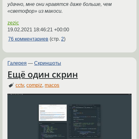
удачно, мне они нравятся даже больше, чем
«светофор» из макоси.
zezic
19.02.2021 18:46:21 +00:00
76 комментариев
(стр.
2
)
Галерея
—
Скриншоты
Ещё один скрин
cctv
,
compiz
,
macos