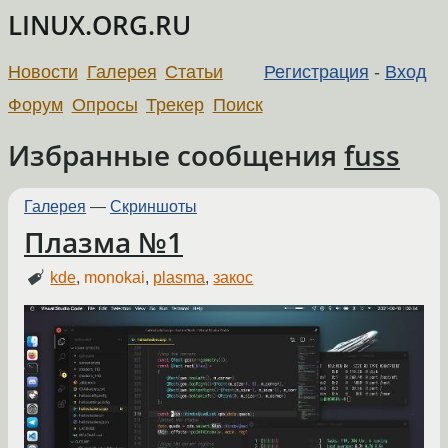
LINUX.ORG.RU
Новости
Галерея
Статьи
Регистрация
-
Вход
Форум
Опросы
Трекер
Поиск
Избранные сообщения
fuss
Галерея
—
Скриншоты
Плазма №1
kde
,
monokai
,
plasma
,
закос