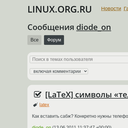
LINUX.ORG.RU
Новости
Г
Сообщения
diode_on
Все
Форум
[LaTeX] символы «те
latex
Как вставить сабж? Конкретно нужны телефон
diode_on
(
13.06.2011 11:37:47 +00:00
)