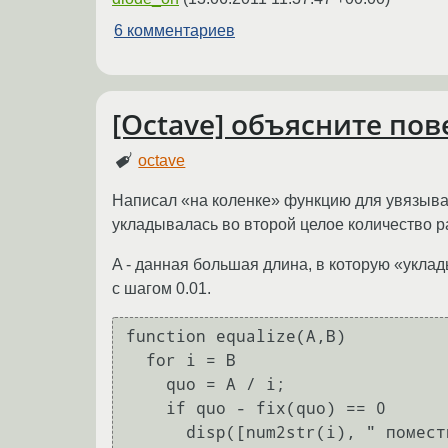
6 комментариев
[Octave] объясните по
octave
Написал «на коленке» функцию для увязыван
укладывалась во второй целое количество ра
A - данная большая длина, в которую «укла
с шагом 0.01.
function equalize(A,B)

  for i = B

    quo = A / i;

    if quo - fix(quo) == 0

      disp([num2str(i), " поместится в А ", num2str(quo)," раз"]);
