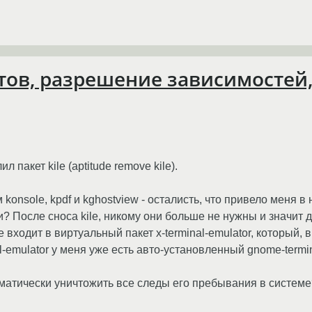
етов, разрешение зависимостей
лил пакет kile (aptitude remove kile).
konsole, kpdf и kghostview - осталисть, что привело меня в 
? Поcле сноса kile, никому они больше не нужны и значит 
e входит в виртуальный пакет x-terminal-emulator, который,
nal-emulator у меня уже есть авто-установленный gnome-termi
оматически уничтожить все следы его пребывания в системе