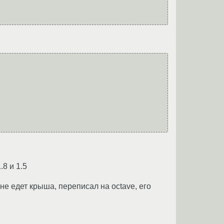
.8 и 1.5
не едет крыша, переписал на octave, его