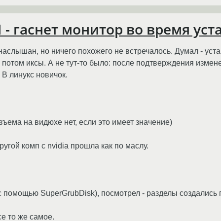
I - гаснет монитор во время ус
наслышан, но ничего похожего не встречалось. Думал - уст
потом иксы. А не тут-то было: после подтверждения измене
 В линукс новичок.
ъема на видюхе нет, если это имеет значение)
угой комп c nvidia прошла как по маслу.
 помощью SuperGrubDisk), посмотрел - разделы создались 
е то же самое.