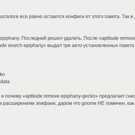
 каталоге все равно остаются конфиги от этого пакета. Так
epiphany. Последний решил удалить. После «aptitude remove
tude search epiphany» выдал три авто-установленных пакета 
cko
-data
почему «aptitudе remove epiphany-gecko» предлагает снест
ым расширениям эпифани, даром что gnome НЕ помечен, ка