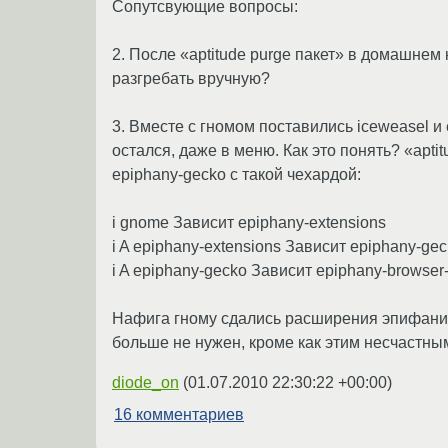
Сопутсвующие вопросы:
2. После «aptitude purge пакет» в домашнем
разгребать вручную?
3. Вместе с гномом поставились iceweasel и 
остался, даже в меню. Как это понять? «apti
epiphany-gecko c такой чехардой:
i gnome Зависит epiphany-extensions
i A epiphany-extensions Зависит epiphany-ge
i A epiphany-gecko Зависит epiphany-browser
Нафига гному сдались расширения эпифани и 
больше не нужен, кроме как этим несчастн
diode_on
(
01.07.2010 22:30:22 +00:00
)
16 комментариев