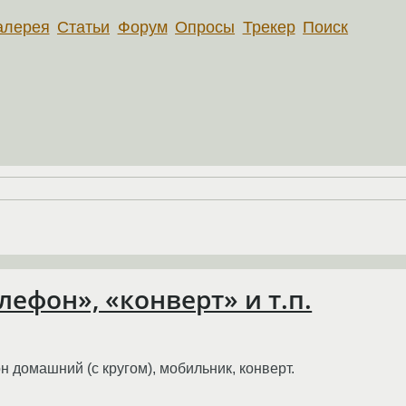
алерея
Статьи
Форум
Опросы
Трекер
Поиск
лефон», «конверт» и т.п.
 домашний (с кругом), мобильник, конверт.