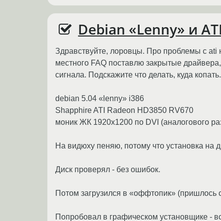
Debian «Lenny» и AT
Здравствуйте, лоровцы. Про проблемы с ati 
местного FAQ поставлю закрытые драйвера, 
сигнала. Подскажите что делать, куда копать.
debian 5.04 «lenny» i386
Shapphire ATI Radeon HD3850 RV670
моник ЖК 1920х1200 по DVI (аналогового раз
На видюху пеняю, потому что установка на др
Диск проверял - без ошибок.
Потом загрузился в «оффтопик» (пришлось с
Попробовал в графическом установщике - вс