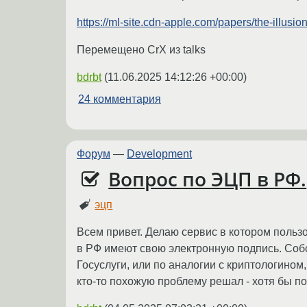
https://ml-site.cdn-apple.com/papers/the-illusion
Перемещено CrX из talks
bdrbt
(
11.06.2025 14:12:26 +00:00
)
24 комментария
Форум
—
Development
Вопрос по ЭЦП в РФ.
эцп
Всем привет. Делаю сервис в котором польз
в РФ имеют свою электронную подпись. Собс
Госуслуги, или по аналогии с криптологином
кто-то похожую проблему решал - хотя бы п