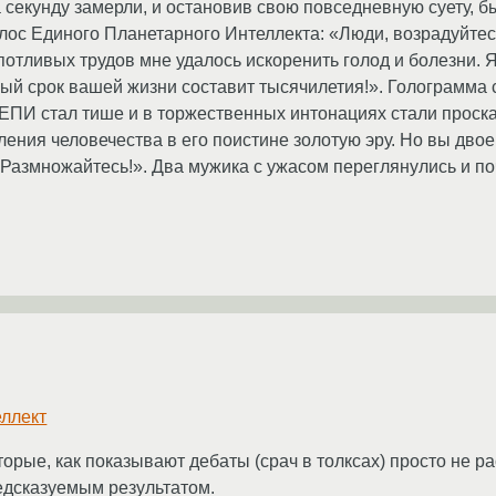
секунду замерли, и остановив свою повседневную суету, б
лос Единого Планетарного Интеллекта: «Люди, возрадуйте
потливых трудов мне удалось искоренить голод и болезни. 
й срок вашей жизни составит тысячилетия!». Голограмма 
 ЕПИ стал тише и в торжественных интонациях стали проска
ения человечества в его поистине золотую эру. Но вы двое
 Размножайтесь!». Два мужика с ужасом переглянулись и п
еллект
орые, как показывают дебаты (срач в толксах) просто не р
едсказуемым результатом.