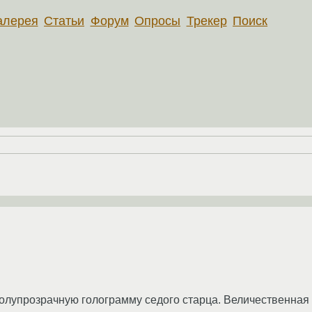
алерея
Статьи
Форум
Опросы
Трекер
Поиск
полупрозрачную голограмму седого старца. Величественная