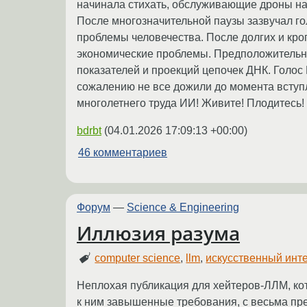
начинала стихать, обслуживающие дроны на 
После многозначительной паузы зазвучал го
проблемы человечества. После долгих и кро
экономические проблемы. Предположительны
показателей и проекций цепочек ДНК. Голос
сожалению не все дожили до момента вступл
многолетнего труда ИИ! Живите! Плодитесь!
bdrbt
(
04.01.2026 17:09:13 +00:00
)
46 комментариев
Форум
—
Science & Engineering
Иллюзия разума
computer science
,
llm
,
искусственный инт
Неплохая публикация для хейтеров-ЛЛМ, кот
к ним завышенные требования, с весьма пр