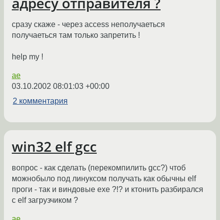
адресу отправителя ?
сразу скаже - через access неполучаеться
получаеться там только запретить !
help my !
ae
03.10.2002 08:01:03 +00:00
2 комментария
win32 elf gcc
вопрос - как сделать (перекомпилить gcc?) чтоб
можнобыло под линуксом получать как обычны elf
проги - так и виндовые exe ?!? и ктонить разбирался
с elf загрузчиком ?
ae