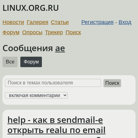
LINUX.ORG.RU
Новости
Галерея
Статьи
Регистрация
-
Вход
Форум
Опросы
Трекер
Поиск
Сообщения
ae
Все
Форум
Поиск
help - как в sendmail-е
открыть realu по email