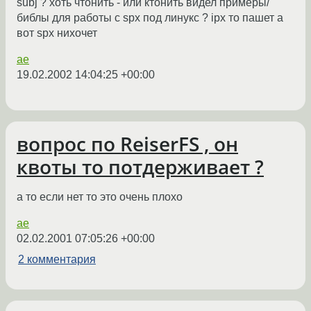
subj ? хоть чтонить - или ктонить видел примеры/
библы для работы с spx под линукс ? ipx то пашет а
вот spx нихочет
ae
19.02.2002 14:04:25 +00:00
вопрос по ReiserFS , он
квоты то потдерживает ?
а то если нет то это очень плохо
ae
02.02.2001 07:05:26 +00:00
2 комментария