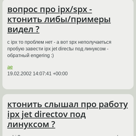
вопрос про ipx/spx -
ктонить либы/примеры
видел ?
с ipx то проблем нет - а вот spx неполучаеться
пробую завести ipx jet directы под линуксом -
обратный engering :)
ae
19.02.2002 14:07:41 +00:00
ктонить слышал про работу
ipx jet directov под
линуксом ?