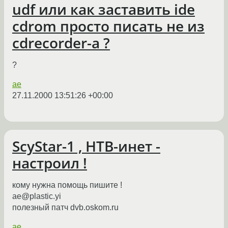
udf или как заставить ide
cdrom просто писать не из
cdrecorder-a ?
?
ae
27.11.2000 13:51:26 +00:00
ScyStar-1 , НТВ-инет -
настроил !
кому нужна помощь пишите !
ae@plastic.yi
полезный патч dvb.oskom.ru
ae