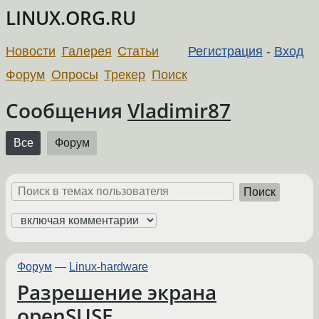
LINUX.ORG.RU
Новости
Галерея
Статьи
Регистрация
-
Вход
Форум
Опросы
Трекер
Поиск
Сообщения
Vladimir87
Все
Форум
Поиск
Форум
—
Linux-hardware
Разрешение экрана
openSUSE