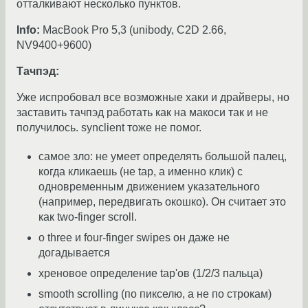
отталкивают несколько пунктов.
Info:
MacBook Pro 5,3 (unibody, C2D 2.66,
NV9400+9600)
Тачпэд:
Уже испробовал все возможные хаки и драйверы, но
заставить тачпэд работать как на макоси так и не
получилось. synclient тоже не помог.
самое зло: не умеет определять большой палец,
когда кликаешь (не tap, а именно клик) c
одновременным движением указательного
(например, передвигать окошко). Он считает это
как two-finger scroll.
о three и four-finger swipes он даже не
догадывается
хреновое определение tap'ов (1/2/3 пальца)
smooth scrolling (по пикселю, а не по строкам)