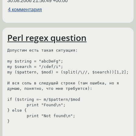
30.08.2006 21:56:49 +00:00
4 комментария
Perl regex question
Допустим есть такая ситуация:

my $string = "abcDeFg";

my $search = "/cdef/i";

my ($pattern, $mod) = (split(/\//, $search))[1,2];

И вся соль в следущей строке (там ошибка, но я 
думаю, понятно, что мне требуется):

if ($string =~ m/$pattern/$mod

        print "Found\n";

} else {

        print "Not found\n";

}
