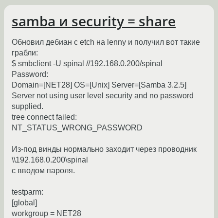
samba и security = share
Обновил дебиан с etch на lenny и получил вот такие
грабли:
$ smbclient -U spinal //192.168.0.200/spinal
Password:
Domain=[NET28] OS=[Unix] Server=[Samba 3.2.5]
Server not using user level security and no password
supplied.
tree connect failed:
NT_STATUS_WRONG_PASSWORD
Из-под винды нормально заходит через проводник
\\192.168.0.200\spinal
с вводом пароля.
testparm:
[global]
workgroup = NET28