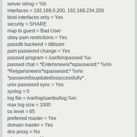
server string = %h
interfaces = 192.168.0.200, 192.168.234.200
bind interfaces only = Yes
security = SHARE
map to guest = Bad User
obey pam restrictions = Yes
passdb backend = tdbsam
pam password change = Yes
passwd program = /usr/bin/passwd %u
passwd chat = *Enter\snew\s*\spassword:* %n\n
*Retype\snew\s*\spassword:* %n\n
*password\supdated\ssuccessfully* .
unix password sync = Yes
syslog = 0
log file = /var/log/samba/log.%m
max log size = 1000
os level = 65
preferred master = Yes
domain master = Yes
dns proxy = No