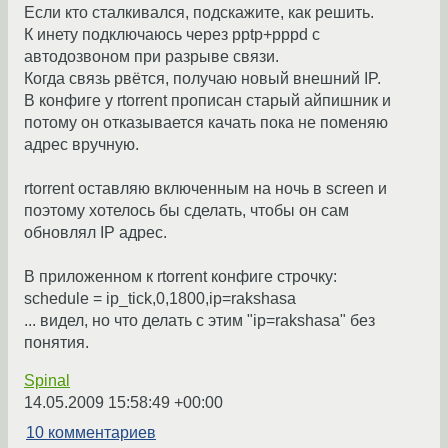
Если кто сталкивался, подскажите, как решить.
К инету подключаюсь через pptp+pppd с
автодозвоном при разрыве связи.
Когда связь рвётся, получаю новый внешний IP.
В конфиге у rtorrent прописан старый айпишник и
потому он отказывается качать пока не поменяю
адрес вручную.
rtorrent оставляю включенным на ночь в screen и
поэтому хотелось бы сделать, чтобы он сам
обновлял IP адрес.
В приложенном к rtorrent конфиге строчку:
schedule = ip_tick,0,1800,ip=rakshasa
... видел, но что делать с этим "ip=rakshasa" без
понятия.
Spinal
14.05.2009 15:58:49 +00:00
10 комментариев