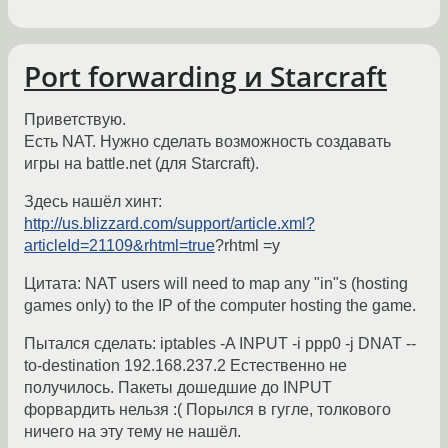
Port forwarding и Starcraft
Приветствую.
Есть NAT. Нужно сделать возможность создавать
игры на battle.net (для Starcraft).
Здесь нашёл хинт:
http://us.blizzard.com/support/article.xml?
articleId=21109&rhtml=true
?rhtml =y
Цитата: NAT users will need to map any "in"s (hosting
games only) to the IP of the computer hosting the game.
Пытался сделать: iptables -A INPUT -i ppp0 -j DNAT --
to-destination 192.168.237.2 Естественно не
получилось. Пакеты дошедшие до INPUT
форвардить нельзя :( Порылся в гугле, толкового
ничего на эту тему не нашёл.