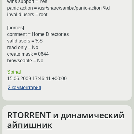
wins support = Yes
panic action = /usr/share/samba/panic-action %d
invalid users = root
[homes]
comment = Home Directories
valid users = %S
read only = No
create mask = 0644
browseable = No
Spinal
15.06.2009 17:46:41 +00:00
2 комментария
RTORRENT и динамический
айпишник