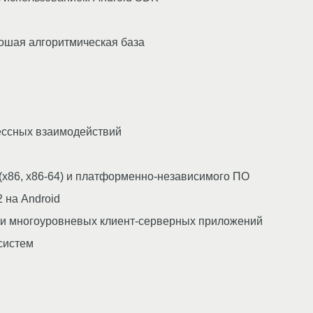
рошая алгоритмическая база
ессных взаимодействий
(x86, x86-64) и платформенно-независимого ПО
 на Android
ки многоуровневых клиент-серверных приложений
систем