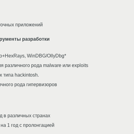
точных приложений
трументы разработки
ro+HexRays, WinDBG/OllyDbg*
 различного рода malware или exploits
 типа hackintosh.
ичного рода гипервизоров
д в различных странах
на 1 год с пролонгацией