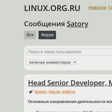
LINUX.ORG.RU
Новости
Г
Сообщения
Satory
Все
Форум
Head Senior Developer,
darwin
,
macos
,
работа
Основные направления деятельности ко