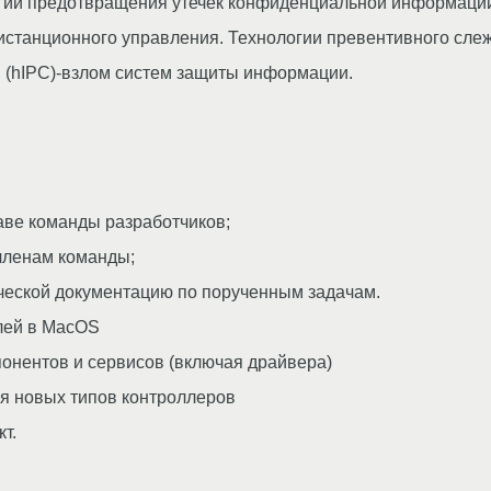
огии предотвращения утечек конфиденциальной информаци
истанционного управления. Технологии превентивного сле
rol (hIPC)-взлом систем защиты информации.
ве команды разработчиков;
членам команды;
ической документацию по порученным задачам.
лей в MacOS
нентов и сервисов (включая драйвера)
ля новых типов контроллеров
т.