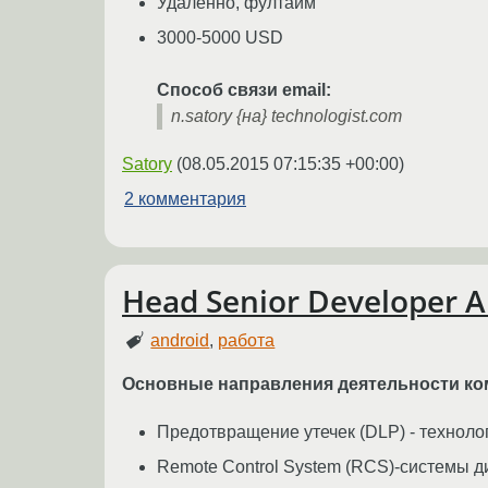
Удаленно, фултайм
3000-5000 USD
Способ связи email:
n.satory {на} technologist.com
Satory
(
08.05.2015 07:15:35 +00:00
)
2 комментария
Head Senior Developer A
android
,
работа
Основные направления деятельности ко
Предотвращение утечек (DLP) - технол
Remote Control System (RCS)-системы д