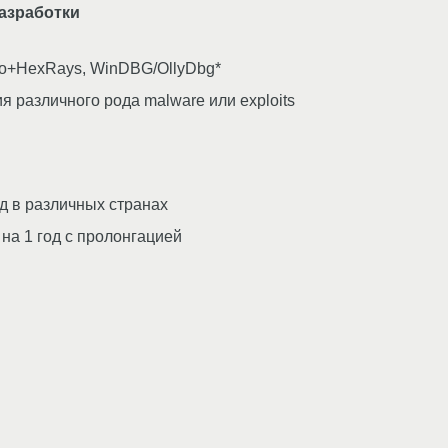
азработки
ro+HexRays, WinDBG/OllyDbg*
 различного рода malware или exploits
д в различных странах
на 1 год с пролонгацией