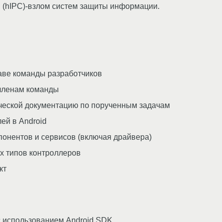
rol (hIPC)-взлом систем защиты информации.
аве команды разработчиков
 членам команды
ической документацию по порученным задачам
ей в Android
понентов и сервисов (включая драйвера)
х типов контроллеров
кт
с использованием Android SDK