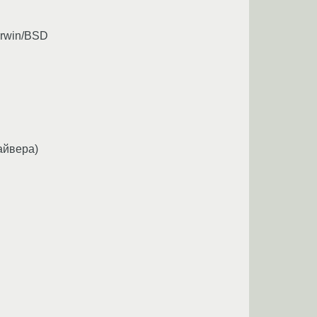
arwin/BSD
айвера)