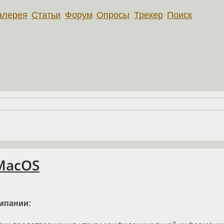
алерея
Статьи
Форум
Опросы
Трекер
Поиск
 MacOS
мпании: