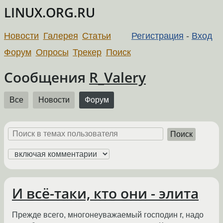
LINUX.ORG.RU
Новости
Галерея
Статьи
Регистрация
-
Вход
Форум
Опросы
Трекер
Поиск
Сообщения
R_Valery
Все
Новости
Форум
Поиск
И всё-таки, кто они - элита
Прежде всего, многонеуважаемый господин r, надо