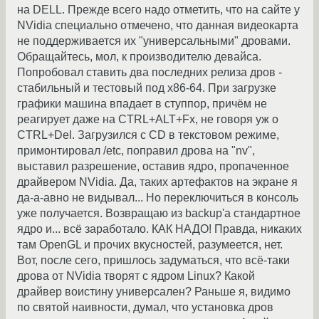
на DELL. Прежде всего надо отметить, что на сайте у
NVidia специально отмечено, что данная видеокарта
не поддерживается их "универсальными" дровами.
Обращайтесь, мол, к производителю девайса.
Попробовал ставить два последних релиза дров -
стабильный и тестовый под х86-64. При загрузке
графики машина впадает в ступпор, причём не
реагирует даже на CTRL+ALT+Fx, не говоря уж о
CTRL+Del. Загрузился с CD в текстовом режиме,
примонтировал /etc, поправил дрова на "nv",
выставил разрешение, оставив ядро, пропаченное
драйвером NVidia. Да, таких артефактов на экране я
да-а-авно не видывал... Но переключиться в консоль
уже получается. Возвращаю из backup'a стандартное
ядро и... всё заработало. КАК НАДО! Правда, никаких
там OpenGL и прочих вкусностей, разумеется, нет.
Вот, после сего, пришлось задуматься, что всё-таки
дрова от NVidia творят с ядром Linux? Какой
драйвер воистину универсален? Раньше я, видимо
по святой наивности, думал, что установка дров