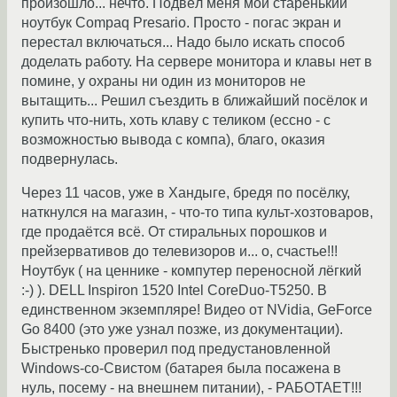
произошло... нечто. Подвёл меня мой старенький
ноутбук Compaq Presario. Просто - погас экран и
перестал включаться... Надо было искать способ
доделать работу. На сервере монитора и клавы нет в
помине, у охраны ни один из мониторов не
вытащить... Решил съездить в ближайший посёлок и
купить что-нить, хоть клаву с теликом (ессно - с
возможностью вывода с компа), благо, оказия
подвернулась.
Через 11 часов, уже в Хандыге, бредя по посёлку,
наткнулся на магазин, - что-то типа культ-хозтоваров,
где продаётся всё. От стиральных порошков и
прейзервативов до телевизоров и... о, счастье!!!
Ноутбук ( на ценнике - компутер переносной лёгкий
:-) ). DELL Inspiron 1520 Intel CoreDuo-T5250. В
единственном экземпляре! Видео от NVidia, GeForce
Go 8400 (это уже узнал позже, из документации).
Быстренько проверил под предустановленной
Windows-со-Свистом (батарея была посажена в
нуль, посему - на внешнем питании), - РАБОТАЕТ!!!