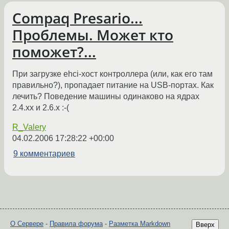
Compaq Presario...
Проблемы. Может кто
поможет?...
При загрузке ehci-хост контроллера (или, как его там
правильно?), пропадает питание на USB-портах. Как
лечить? Поведение машины одинаково на ядрах
2.4.хх и 2.6.х :-(
R_Valery
04.02.2006 17:28:22 +00:00
9 комментариев
О Сервере
-
Правила форума
-
Разметка Markdown
Вверх