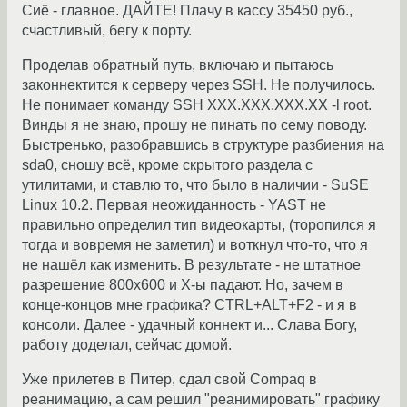
Сиё - главное. ДАЙТЕ! Плачу в кассу 35450 руб.,
счастливый, бегу к порту.
Проделав обратный путь, включаю и пытаюсь
законнектится к серверу через SSH. Не получилось.
Не понимает команду SSH XXX.XXX.XXX.XX -l root.
Винды я не знаю, прошу не пинать по сему поводу.
Быстренько, разобравшись в структуре разбиения на
sda0, сношу всё, кроме скрытого раздела с
утилитами, и ставлю то, что было в наличии - SuSE
Linux 10.2. Первая неожиданность - YAST не
правильно определил тип видеокарты, (торопился я
тогда и вовремя не заметил) и воткнул что-то, что я
не нашёл как изменить. В результате - не штатное
разрешение 800х600 и X-ы падают. Но, зачем в
конце-концов мне графика? CTRL+ALT+F2 - и я в
консоли. Далее - удачный коннект и... Слава Богу,
работу доделал, сейчас домой.
Уже прилетев в Питер, сдал свой Compaq в
реанимацию, а сам решил "реанимировать" графику