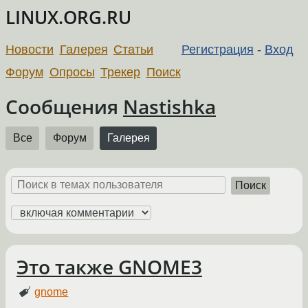
LINUX.ORG.RU
Новости
Галерея
Статьи
Регистрация
-
Вход
Форум
Опросы
Трекер
Поиск
Сообщения
Nastishka
Все
Форум
Галерея
Поиск
Это также GNOME3
gnome