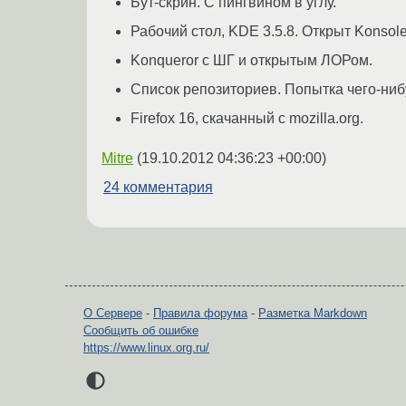
Бут-скрин. С пингвином в углу.
Рабочий стол, KDE 3.5.8. Открыт Konsole
Konqueror с ШГ и открытым ЛОРом.
Список репозиториев. Попытка чего-нибу
Firefox 16, скачанный с mozilla.org.
Mitre
(
19.10.2012 04:36:23 +00:00
)
24 комментария
О Сервере
-
Правила форума
-
Разметка Markdown
Сообщить об ошибке
https://www.linux.org.ru/