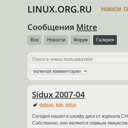
LINUX.ORG.RU
Новости
Г
Сообщения
Mitre
Все
Новости
Форум
Галерея
Sidux 2007-04
debian
,
kde
,
sidux
Сегодня нашёл в шкафу диск от журнала CHI
Собственно, оно является первым линуксом, 