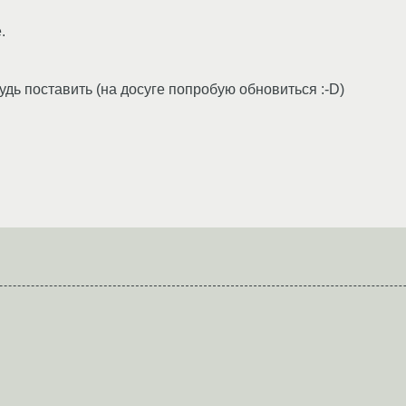
.
дь поставить (на досуге попробую обновиться :-D)