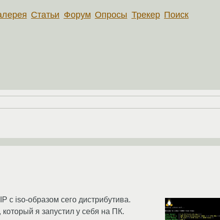
алерея
Статьи
Форум
Опросы
Трекер
Поиск
P с iso-образом сего дистрибутива.
который я запустил у себя на ПК.