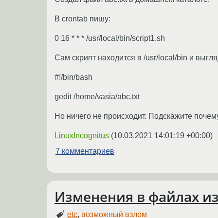
В crontab пишу:
0 16 * * * /usr/local/bin/script1.sh
Сам скрипт находится в /usr/local/bin и выгля
#!/bin/bash
gedit /home/vasia/abc.txt
Но ничего не происходит. Подскажите почему
LinuxIncognitus
(
10.03.2021 14:01:19 +00:00
)
7 комментариев
Изменения в файлах из 
etc
,
возможный взлом