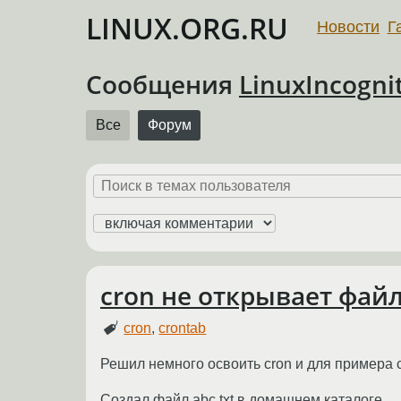
LINUX.ORG.RU
Новости
Г
Сообщения
LinuxIncogni
Все
Форум
cron не открывает фай
cron
,
crontab
Решил немного освоить cron и для примера 
Создал файл abc.txt в домашнем каталоге.