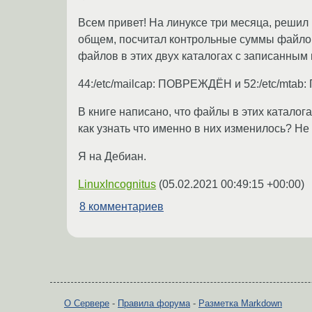
Всем привет! На линуксе три месяца, решил 
общем, посчитал контрольные суммы файлов 
файлов в этих двух каталогах с записанным в
44:/etc/mailcap: ПОВРЕЖДЁН и 52:/etc/mt
В книге написано, что файлы в этих каталог
как узнать что именно в них изменилось? Не 
Я на Дебиан.
LinuxIncognitus
(
05.02.2021 00:49:15 +00:00
)
8 комментариев
О Сервере
-
Правила форума
-
Разметка Markdown