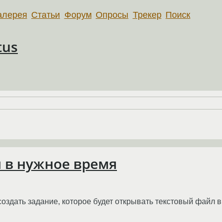
алерея
Статьи
Форум
Опросы
Трекер
Поиск
tus
л в нужное время
создать задание, которое будет открывать текстовый файл 