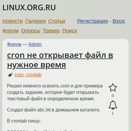
LINUX.ORG.RU
Новости
Галерея
Статьи
Регистрация
-
Вход
Форум
Опросы
Трекер
Поиск
Форум
—
Admin
cron не открывает файл в
нужное время
cron
,
crontab
Решил немного освоить cron и для примера
создать задание, которое будет открывать
0
текстовый файл в определенное время.
Создал файл abc.txt в домашнем каталоге.
1
В crontab пишу: