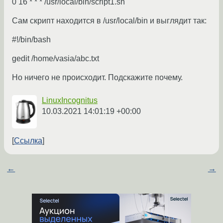
0 16 * * * /usr/local/bin/script1.sh
Сам скрипт находится в /usr/local/bin и выглядит так:
#!/bin/bash
gedit /home/vasia/abc.txt
Но ничего не происходит. Подскажите почему.
LinuxIncognitus
10.03.2021 14:01:19 +00:00
Ссылка
←
→