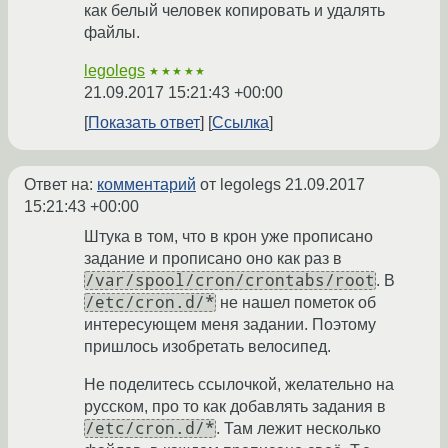
как белый человек копировать и удалять
файлы.
legolegs
★★★★★
21.09.2017 15:21:43 +00:00
Показать ответ
Ссылка
Ответ на:
комментарий
от legolegs
21.09.2017
15:21:43 +00:00
Штука в том, что в крон уже прописано
задание и прописано оно как раз в
/var/spool/cron/crontabs/root
. В
/etc/cron.d/*
не нашел пометок об
интересующем меня задании. Поэтому
пришлось изобретать велосипед.
Не поделитесь ссылочкой, желательно на
русском, про то как добавлять задания в
/etc/cron.d/*
. Там лежит несколько