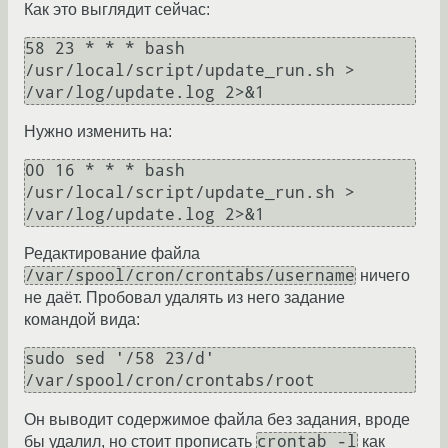
Как это выглядит сейчас:
58 23 * * * bash 
/usr/local/script/update_run.sh > 
/var/log/update.log 2>&1
Нужно изменить на:
00 16 * * * bash 
/usr/local/script/update_run.sh > 
/var/log/update.log 2>&1
Редактирование файла
/var/spool/cron/crontabs/username
ничего
не даёт. Пробовал удалять из него задание
командой вида:
sudo sed '/58 23/d' 
/var/spool/cron/crontabs/root
Он выводит содержимое файла без задания, вроде
crontab -l
бы удалил, но стоит прописать
как