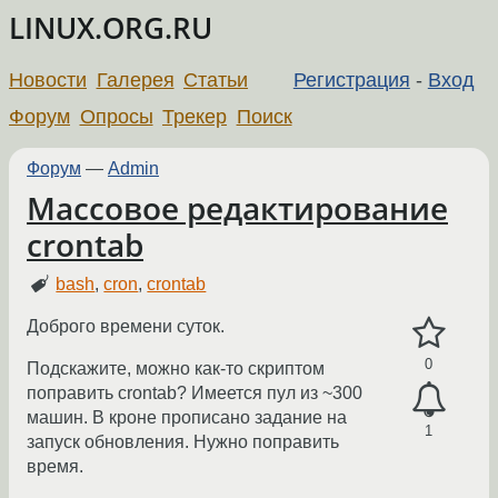
LINUX.ORG.RU
Новости
Галерея
Статьи
Регистрация
-
Вход
Форум
Опросы
Трекер
Поиск
Форум
—
Admin
Массовое редактирование
crontab
bash
,
cron
,
crontab
Доброго времени суток.
0
Подскажите, можно как-то скриптом
поправить crontab? Имеется пул из ~300
машин. В кроне прописано задание на
1
запуск обновления. Нужно поправить
время.