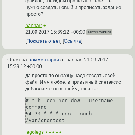
файлов, в каждом прописано своё. Т.е.
нужно создать новый и прописать задание
просто?
hanharr
★
21.09.2017 15:39:12 +00:00
автор топика
Показать ответ
Ссылка
Ответ на:
комментарий
от hanharr
21.09.2017
15:39:12 +00:00
да просто по образцу надо создать свой
файл. Имя любое. в привычный синтаксис
добавляется юзернейм, типа так:
# m h  dom mon dow   username 
command

54 23 * * * root touch 
legolegs
★★★★★