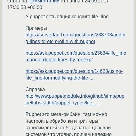
Ответ на:
комментарий
от hanharr
24.09.2017
17:30:58 +00:00
У puppet есть опция конфига file_line
Примеры
https://serverfault.com/questions/238708/addin
g-lines-to-etc-profile-with-puppet
https://ask.puppet.com/question/23634/file_line
-cannot-delete-lines-by-regexp/
https://ask.puppet.com/question/14628/using-
file_line-for-modifying-the-file-...
Справка
http://www.puppetmodule.info/github/simp/pup
petlabs-stdlib/puppet_types/file_...
Puppet это мегакомбайн, там можно
настроить обработки и триггеры
зависимостей чтоб сделать с целевой
системой что угодно, причем надежно