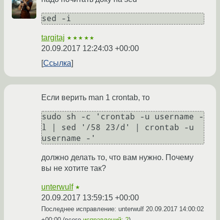
sed -i
targitaj
★★★★★
20.09.2017 12:24:03 +00:00
Ссылка
Если верить man 1 crontab, то
sudo sh -c 'crontab -u username -
l | sed '/58 23/d' | crontab -u 
должно делать то, что вам нужно. Почему
вы не хотите так?
unterwulf
★
20.09.2017 13:59:15 +00:00
Последнее исправление: unterwulf
20.09.2017 14:00:02
+00:00
(всего
исправлений: 2
)