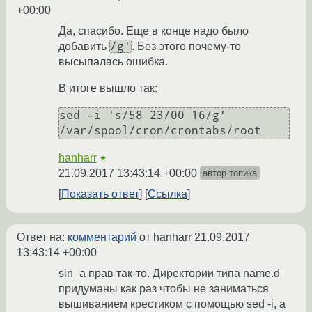
+00:00
Да, спасибо. Еще в конце надо было
/g'
добавить
. Без этого почему-то
высыпалась ошибка.
В итоге вышло так:
sed -i 's/58 23/00 16/g' 
/var/spool/cron/crontabs/root
hanharr
★
21.09.2017 13:43:14 +00:00
автор топика
Показать ответ
Ссылка
Ответ на:
комментарий
от hanharr
21.09.2017
13:43:14 +00:00
sin_a прав так-то. Директории типа name.d
придуманы как раз чтобы не заниматься
вышиванием крестиком с помощью sed -i, а