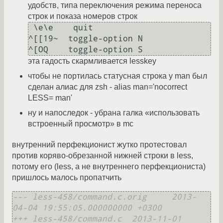
удобств, типа переключения режима переноса
строк и показа номеров строк
 \e\e    quit

^[[19~  toggle-option N

эта гадость скармливается lesskey
чтобы не портилась статусная строка у man был
сделан алиас для zsh - alias man='nocorrect
LESS= man'
ну и напоследок - убрана галка «использовать
встроенный просмотр» в mc
внутренний перфекционист жутко протестовал
против коряво-обрезанной нижней строки в less,
потому его (less, а не внутреннего перфекциониста)
пришлось малось пропатчить
--- less-458/command.c.orig	2013-
04-04 19:55:05.000000000 +0300
+++ less-458/command.c	2013-11-01 