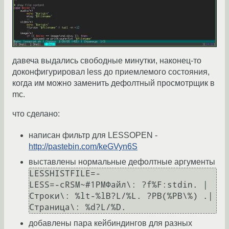
давеча выдались свободные минутки, наконец-то
доконфигурировал less до приемлемого состояния,
когда им можно заменить дефолтный просмотрщик в
mc.
что сделано:
написан фильтр для LESSOPEN -
http://pastebin.com/keGVyn6S
выставлены нормальные дефолтные аргументы
LESSHISTFILE=-

LESS=-cRSM~#1PMФайл\: ?f%F:stdin. | 
Строки\: %lt-%lB?L/%L. ?PB(%PB\%) .| 
добавлены пара кейбиндингов для разных