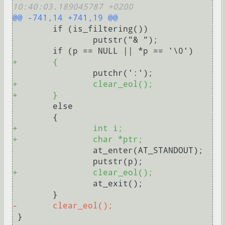
10:40:03.189045787 +0200
@@ -741,14 +741,19 @@
 	if (is_filtering())

 		putstr("& ");

+	{
+		clear_eol();
+	}
 	else

+		int i;
+		char *ptr;
 		at_enter(AT_STANDOUT);

+		clear_eol();
 		at_exit();

-	clear_eol();
 }
