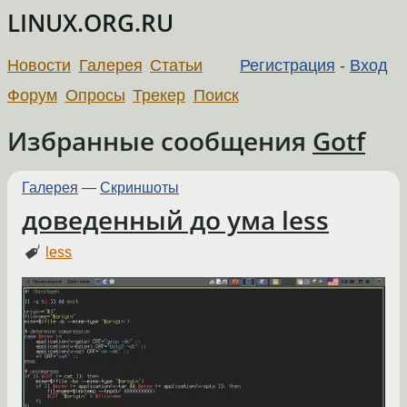
LINUX.ORG.RU
Новости
Галерея
Статьи
Регистрация
-
Вход
Форум
Опросы
Трекер
Поиск
Избранные сообщения
Gotf
Галерея
—
Скриншоты
доведенный до ума less
less