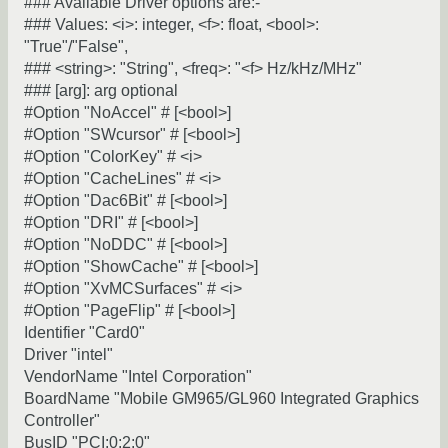
### Available Driver options are:-
### Values: <i>: integer, <f>: float, <bool>:
"True"/"False",
### <string>: "String", <freq>: "<f> Hz/kHz/MHz"
### [arg]: arg optional
#Option "NoAccel" # [<bool>]
#Option "SWcursor" # [<bool>]
#Option "ColorKey" # <i>
#Option "CacheLines" # <i>
#Option "Dac6Bit" # [<bool>]
#Option "DRI" # [<bool>]
#Option "NoDDC" # [<bool>]
#Option "ShowCache" # [<bool>]
#Option "XvMCSurfaces" # <i>
#Option "PageFlip" # [<bool>]
Identifier "Card0"
Driver "intel"
VendorName "Intel Corporation"
BoardName "Mobile GM965/GL960 Integrated Graphics
Controller"
BusID "PCI:0:2:0"