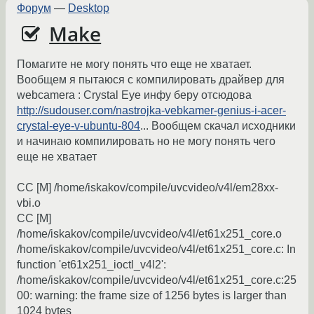
Форум
—
Desktop
Make
Помагите не могу понять что еще не хватает.
Вообщем я пытаюся с компилировать драйвер для
webcamera : Crystal Eye инфу беру отсюдова
http://sudouser.com/nastrojka-vebkamer-genius-i-acer-
crystal-eye-v-ubuntu-804
... Вообщем скачал исходники
и начинаю компилировать но не могу понять чего
еще не хватает
CC [M] /home/iskakov/compile/uvcvideo/v4l/em28xx-
vbi.o
CC [M]
/home/iskakov/compile/uvcvideo/v4l/et61x251_core.o
/home/iskakov/compile/uvcvideo/v4l/et61x251_core.c: In
function 'et61x251_ioctl_v4l2':
/home/iskakov/compile/uvcvideo/v4l/et61x251_core.c:25
00: warning: the frame size of 1256 bytes is larger than
1024 bytes