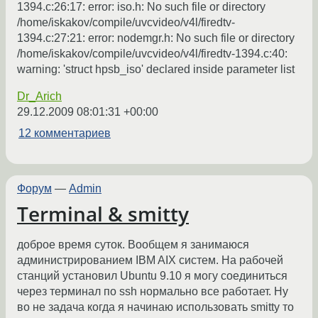
1394.c:26:17: error: iso.h: No such file or directory
/home/iskakov/compile/uvcvideo/v4l/firedtv-
1394.c:27:21: error: nodemgr.h: No such file or directory
/home/iskakov/compile/uvcvideo/v4l/firedtv-1394.c:40:
warning: 'struct hpsb_iso' declared inside parameter list
Dr_Arich
29.12.2009 08:01:31 +00:00
12 комментариев
Форум
—
Admin
Terminal & smitty
доброе время суток. Вообщем я занимаюся
администрированием IBM AIX систем. На рабочей
станций установил Ubuntu 9.10 я могу соединиться
через терминал по ssh нормально все работает. Ну
во не задача когда я начинаю использовать smitty то