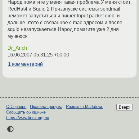
Народ помагите у меня такая проблема У меня стоит
RedHat4 и Squid 2 Призапуске системы sendmail
неможет запуститься и пишет Input packet died: и
дальще чтото с связанное с mac адресом и после
squid незапускаеться.Народ помагите уже 2 дня
мучеюся
Dr_Arich
16.06.2007 05:31:25 +00:00
1 комментарий
О Сервере
-
Правила форума
-
Разметка Markdown
Вверх
Сообщить об ошибке
https://www.linux.org.ru/