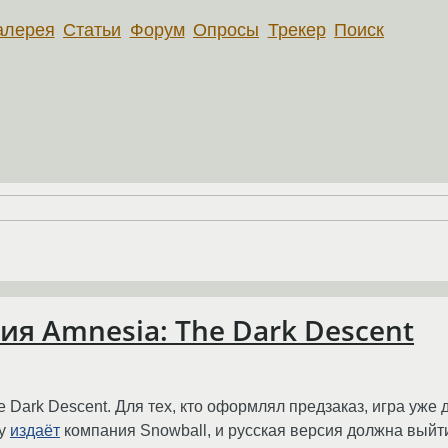
алерея
Статьи
Форум
Опросы
Трекер
Поиск
я Amnesia: The Dark Descent
Dark Descent. Для тех, кто оформлял предзаказ, игра уже 
ру
издаёт
компания Snowball, и русская версия должна выйти