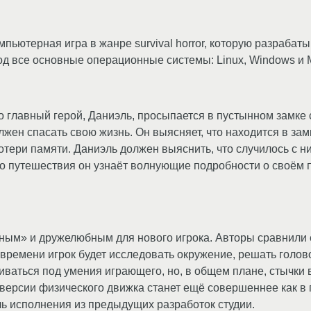
пьютерная игра в жанре survival horror, которую разрабаты
од все основные операционные системы: Linux, Windows и 
о главный герой, Даниэль, просыпается в пустынном замке 
олжен спасать свою жизнь. Он выясняет, что находится в за
отери памяти. Даниэль должен выяснить, что случилось с ним
воего путешествия он узнаёт волнующие подробности о своё
ым» и дружелюбным для нового игрока. Авторы сравнили ег
ь времени игрок будет исследовать окружение, решать голо
ваться под умения играющего, но, в общем плане, стычки в
ерсии физического движка станет ещё совершеннее как в п
ль исполнения из предыдущих разработок студии.