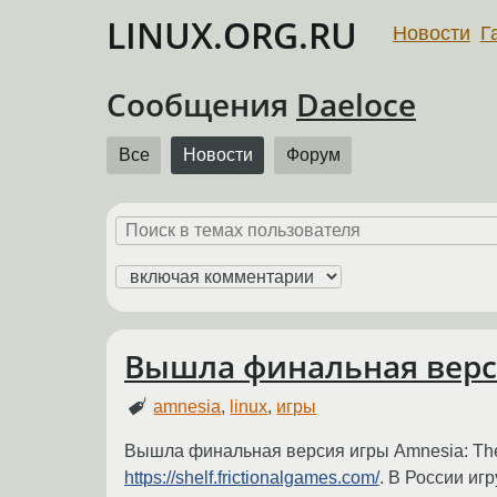
LINUX.ORG.RU
Новости
Г
Сообщения
Daeloce
Все
Новости
Форум
Вышла финальная верси
amnesia
,
linux
,
игры
Вышла финальная версия игры Amnesia: The 
https://shelf.frictionalgames.com/
. В России иг