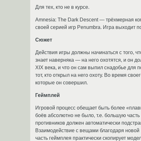
Для тех, кто не в курсе.
Amnesia: The Dark Descent — трёхмерная ком
своей серией игр Penumbra. Игра выходит п
Сюжет
Действия игры должны начинаться с того, чт
знает наверняка — на него охотятся, и он д
XIX века, и что он сам выпил снадобье для п
тот, кто открыл на него охоту. Во время с
которые он совершил.
Геймплей
Игровой процесс обещает быть более «плавн
боёв абсолютно не было, т.е. большую част
противников должен автоматически подстраи
Взаимодействие с вещами благодаря новой в
часть геймплея практически скопирует моде